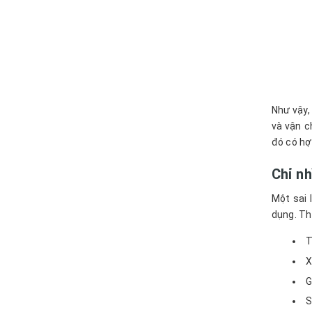
Như vậy,
và vận c
đó có hợ
Chỉ nh
Một sai 
dụng. Th
T
X
G
S