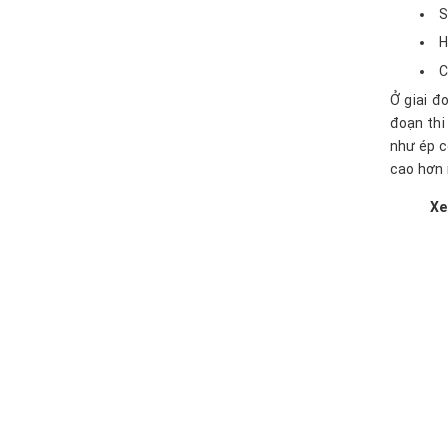
S
H
C
Ở giai đ
đoạn thi
như ép c
cao hơn 
Xe