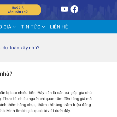
BÁO GIÁ
XÂY PHẦN THÔ
O GIÁ
TIN TỨC
LIÊN HỆ
u dự toán xây nhà?
 nhà?
ẩn bị bao nhiêu tiền. Đây còn là căn cứ giúp gia chủ
ông. Thực tế, nhiều người chỉ quan tâm đến tổng giá mà
t sinh thêm hàng chục, thậm chí hàng trăm triệu đồng.
i Minh tìm lời giải qua bài viết dưới đây.