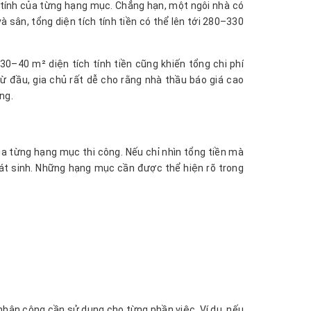
số tính của từng hạng mục. Chẳng hạn, một ngôi nhà có
 sân, tổng diện tích tính tiền có thể lên tới 280–330
0–40 m² diện tích tính tiền cũng khiến tổng chi phí
ừ đầu, gia chủ rất dễ cho rằng nhà thầu báo giá cao
ng.
của từng hạng mục thi công. Nếu chỉ nhìn tổng tiền mà
hát sinh. Những hạng mục cần được thể hiện rõ trong
à nhân công cần sử dụng cho từng phần việc. Ví dụ, nếu