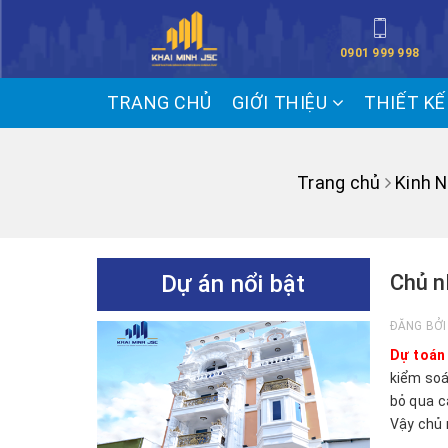
0901 999 998
TRANG CHỦ
GIỚI THIỆU
THIẾT K
Trang chủ
Kinh 
Dự án nổi bật
Chủ n
ĐĂNG BỞ
Dự toán
kiểm soá
bỏ qua c
Vậy chủ 