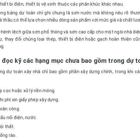
hiết bị điện, thiết bị vệ sinh thuộc các phân khúc khác nhau.
rong bảng dự toán chỉ ghi chung là sơn nước mà không nêu rõ thươ
à thầu có thể lựa chọn nhiều dòng sản phẩm với mức giá và chất lư
hênh lệch giữa sơn phổ thông và sơn cao cấp cho một ngôi nhà diện
, thay đổi chủng loại thép, thiết bị điện hoặc gạch hoàn thiện 
ng.
 đọc kỹ các hạng mục chưa bao gồm trong dự t
ng dự toán xây nhà chỉ bao gồm phần xây dựng chính, trong khi 
p cọc hoặc xử lý nền móng.
hi phí xin giấy phép xây dựng.
oàn công.
ấu nối điện, nước.
ội thất.
ổng rào.