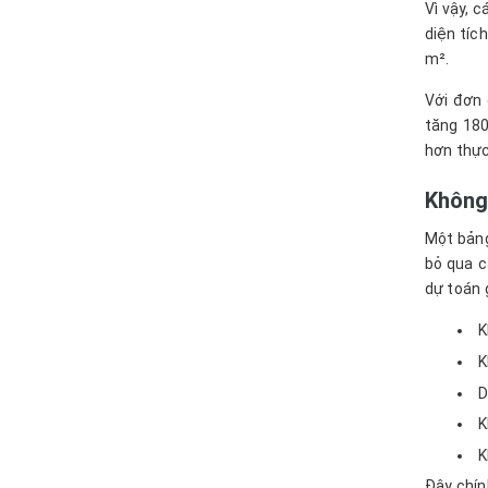
Vì vậy, 
diện tíc
m².
Với đơn 
tăng 180
hơn thực
Không
Một bảng
bỏ qua c
dự toán
K
K
D
K
K
Đây chín