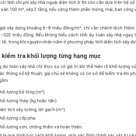
cách tính chi phí xây nhà ngoài diện tích ở thì còn cần dựa trên hệ 
h sàn 100 m², xây 2 tầng, nếu cộng thêm phần móng, mái, ban công và
giá xây dựng khoảng 6–8 triệu đồng/m², chỉ cần chênh lệch thêm 3
–320 triệu đồng. Nếu không hiểu cách tính dự toán xây nhà ngay t
 tế, trong khi nguyên nhân nằm ở phương pháp tính diện tích xây dự
 kiểm tra khối lượng từng hạng mục
 dự toán xây nhà chỉ thực sự có giá trị khi thể hiện rõ khối lượng 
ác thông số kỹ thuật, gia chủ sẽ không có cơ sở để kiểm tra khi p
 gồm:
hối lượng bê tông (m³).
hối lượng thép (kg hoặc tấn).
iện tích xây tường, lát gạch (m²).
hối lượng cốp pha.
hối lượng sơn, chống thấm và hoàn thiện.
h là quá trình bóc tách khối lượng, giúp xác định chính xác vật tư v