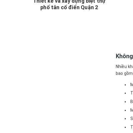
Thiết kế và xây dựng biệt thự
phố tân cổ điển Quận 2
Không 
Nhiều kh
bao gồm 
M
T
B
M
S
T