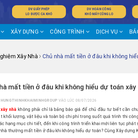
DV GIẤY PHÉP
DV HOÀN CÔNG
LO ĐƯỢC CA KHÓ
KHÓ MẤY CŨNG LO
Ế
XÂY DỰNG
CÔNG TRÌNH
DỊCH VỤ
BÁ
Nghiệm Xây Nhà
Chủ nhà mất tiền ở đâu khi không hiể
hà mất tiền ở đâu khi không hiểu dự toán xây
I
HUNGTHINHKHAIMINHGROUP
VÀO LÚC 08/07/2026
 xây nhà
không phải chỉ là bảng báo giá để chủ đầu tư biết cần chu
t khối lượng, vật liệu và toàn bộ chi phí trong suốt quá trình thi c
ác hạng mục chi tiết, đến khi công trình triển khai mới liên tục phá
nhà thường mất tiền ở đâu khi không hiểu dự toán? Cùng Xây dựng Khả