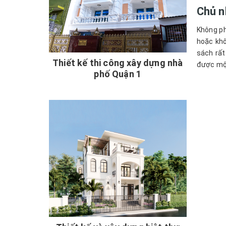
Chủ n
Không ph
hoặc khô
sách rất
Thiết kế thi công xây dựng nhà
được một
phố Quận 1