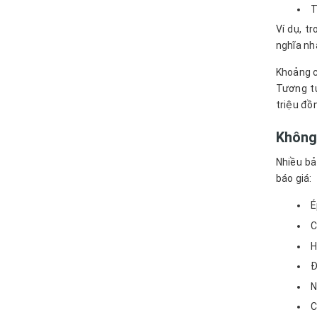
T
Ví dụ, t
nghĩa nh
Khoảng c
Tương tự
triệu đồ
Không
Nhiều bả
báo giá:
É
C
H
Đ
N
C