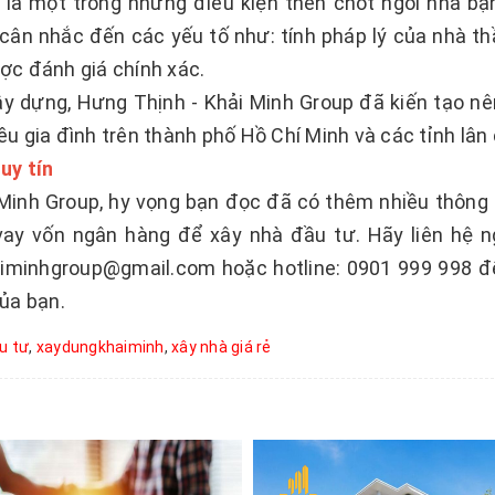
 là một trong những điều kiện then chốt ngôi nhà b
cân nhắc đến các yếu tố như: tính pháp lý của nhà thầ
ược đánh giá chính xác.
y dựng, Hưng Thịnh - Khải Minh Group đã kiến tạo nê
iều gia đình trên thành phố Hồ Chí Minh và các tỉnh lân
 uy tín
Minh Group, hy vọng bạn đọc đã có thêm nhiều thông 
 vay vốn ngân hàng để xây nhà đầu tư. Hãy liên hệ n
haiminhgroup@gmail.com hoặc hotline: 0901 999 998 
của bạn.
u tư
,
xaydungkhaiminh
,
xây nhà giá rẻ