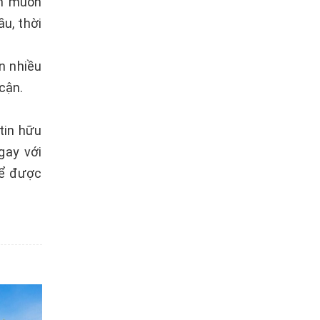
ạn muốn
u, thời
n nhiều
 cận.
tin hữu
gay với
để được