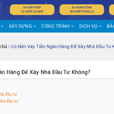
DV GIẤY PHÉP
DV HOÀN CÔNG
LO ĐƯỢC CA KHÓ
KHÓ MẤY CŨNG LO
Ế
XÂY DỰNG
CÔNG TRÌNH
DỊCH VỤ
BÁ
 chủ
Có Nên Vay Tiền Ngân Hàng Để Xây Nhà Đầu Tư 
gân Hàng Để Xây Nhà Đầu Tư Không?
nhà đầu tư
nhà đầu tư