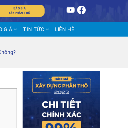
BÁO GIÁ
XÂY PHẦN THÔ
O GIÁ
TIN TỨC
LIÊN HỆ
Không?