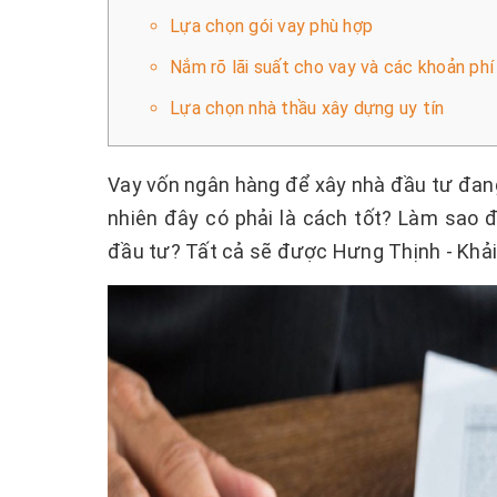
Lựa chọn gói vay phù hợp
Nắm rõ lãi suất cho vay và các khoản phí
Lựa chọn nhà thầu xây dựng uy tín
Vay vốn ngân hàng để xây nhà đầu tư đang
nhiên đây có phải là cách tốt? Làm sao đ
đầu tư? Tất cả sẽ được Hưng Thịnh - Khải