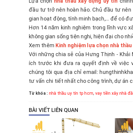
Lựa chọn
nhà thầu xây dựng uy tín
chính
đầu tư trở nên hoàn hảo. Chủ đầu tư nên 
gian hoạt động, tính minh bạch,... để có đ
Hơn 14 năm kinh nghiệm trong lĩnh vực xâ
không gian sống tiện nghi, hiện đại cho nh
Xem thêm
Kinh nghiệm lựa chọn nhà thầu
Với những chia sẻ của Hưng Thịnh - Khải 
ích trước khi đưa ra quyết định về việc
chúng tôi qua địa chỉ email: hungthinhk
tư vấn chi tiết nhất cho công trình, dự án 
Từ khóa :
nhà thầu uy tín tp hcm
,
vay tiền xây nhà đầ
BÀI VIẾT LIÊN QUAN