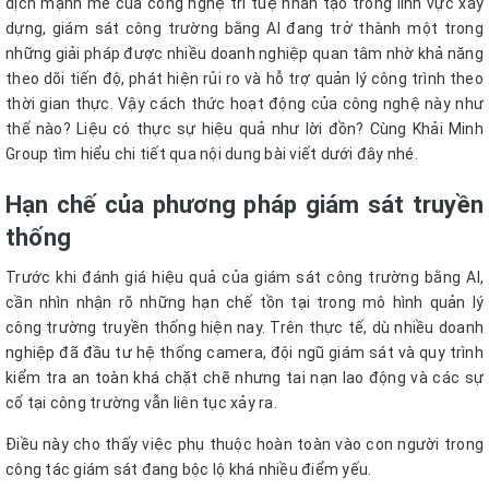
dịch mạnh mẽ của công nghệ trí tuệ nhân tạo trong lĩnh vực xây
dựng, giám sát công trường bằng AI đang trở thành một trong
những giải pháp được nhiều doanh nghiệp quan tâm nhờ khả năng
theo dõi tiến độ, phát hiện rủi ro và hỗ trợ quản lý công trình theo
thời gian thực. Vậy cách thức hoạt động của công nghệ này như
thế nào? Liệu có thực sự hiệu quả như lời đồn? Cùng Khải Minh
Group tìm hiểu chi tiết qua nội dung bài viết dưới đây nhé.
Hạn chế của phương pháp giám sát truyền
thống
Trước khi đánh giá hiệu quả của giám sát công trường bằng AI,
cần nhìn nhận rõ những hạn chế tồn tại trong mô hình quản lý
công trường truyền thống hiện nay. Trên thực tế, dù nhiều doanh
nghiệp đã đầu tư hệ thống camera, đội ngũ giám sát và quy trình
kiểm tra an toàn khá chặt chẽ nhưng tai nạn lao động và các sự
cố tại công trường vẫn liên tục xảy ra.
Điều này cho thấy việc phụ thuộc hoàn toàn vào con người trong
công tác giám sát đang bộc lộ khá nhiều điểm yếu.