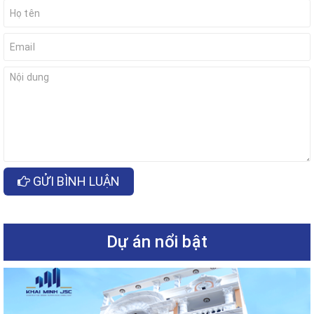
GỬI BÌNH LUẬN
Dự án nổi bật