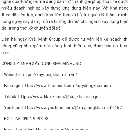
nghệ của tương lai mà đang dần trở thành giải pháp thực tế được
nhiều doanh nghiệp xây dựng ứng dụng hiện nay. Với khả năng
theo dõi liên tục, cảnh báo tức thời và hỗ trợ quản lý thông minh,
công nghệ này đang mở ra hướng đi mới cho ngành xây dựng hiện
đại trong thời kỳ chuyển đổi số.
Liên hệ ngay Khải Minh Group để được tư vấn, lên kê hoạch thi
công cũng như giám sát công trình hiệu quả, đảm bảo an toàn
nhé.
CÔNG TY TNHH XÂY DỰNG KHẢI MINH JSC
- Website: https://xaydungkhaiminh.vn/
- Fanpage: https://www.facebook.com/xaydungkhaiminh
- Tiktok: https://www.tiktok.com/@xd_khaiminh.jsc
- Youtube: https://www.youtube.com/@xaydungkhaiminh2157
- HOTLINE: 0901 999 998
- Email: hungthinhkhaiminhgroup@gmail.com