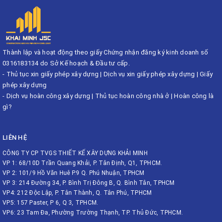
Thành lập và hoạt động theo giấy Chứng nhận đăng ký kinh doanh số
0316183134 do Sở Kế hoạch & Đầu tư cấp.
-
Thủ tục xin giấy phép xây dựng
|
Dịch vụ xin giấy phép xây dựng
|
Giấy
phép xây dựng
-
Dịch vụ hoàn công xây dựng
|
Thủ tục hoàn công nhà ở
|
Hoàn công là
gì?
LIÊN HỆ
CÔNG TY CP TVGS THIẾT KẾ XÂY DỰNG KHẢI MINH
VP 1: 68/10D Trần Quang Khải, P. Tân Định, Q1, TPHCM.
VP 2: 101/9 Hồ Văn Huê P.9 Q. Phú Nhuận, TPHCM
VP 3: 214 Đường 34, P. Bình Trị Đông B, Q. Bình Tân, TPHCM
VP4: 212 Độc Lập, P. Tân Thành, Q. Tân Phú, TPHCM
VP5: 157 Paster, P 6, Q 3, TPHCM.
VP6: 23 Tam Đa, Phường Trường Thạnh, TP. Thủ Đức, TPHCM.