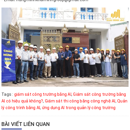
Tags :
giám sát công trường bằng AI
,
Giám sát công trường bằng
AI có hiệu quả không?
,
Giám sát thi công bằng công nghệ AI
,
Quản
lý công trình bằng AI
,
ứng dụng AI trong quản lý công trường
BÀI VIẾT LIÊN QUAN