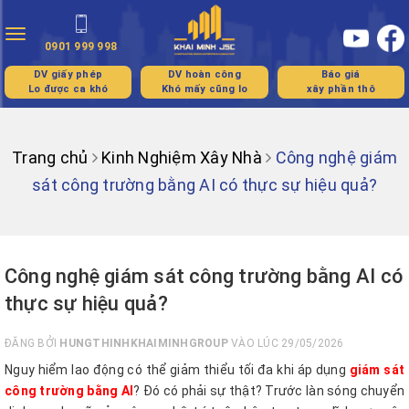
Toggle
0901 999 998
navigation
DV giấy phép
DV hoàn công
Báo giá
Lo được ca khó
Khó mấy cũng lo
xây phần thô
Trang chủ
Kinh Nghiệm Xây Nhà
Công nghệ giám
sát công trường bằng AI có thực sự hiệu quả?
Công nghệ giám sát công trường bằng AI có
thực sự hiệu quả?
ĐĂNG BỞI
HUNGTHINHKHAIMINHGROUP
VÀO LÚC 29/05/2026
Nguy hiểm lao động có thể giảm thiểu tối đa khi áp dụng
giám sát
công trường bằng AI
? Đó có phải sự thật? Trước làn sóng chuyển