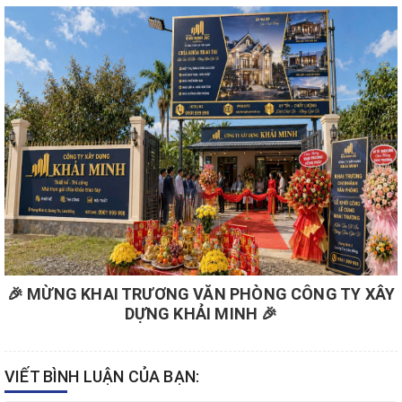
🎉 MỪNG KHAI TRƯƠNG VĂN PHÒNG CÔNG TY XÂY
DỰNG KHẢI MINH 🎉
VIẾT BÌNH LUẬN CỦA BẠN: