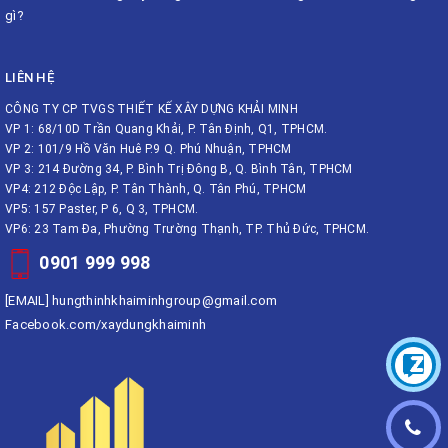
gì?
LIÊN HỆ
CÔNG TY CP TVGS THIẾT KẾ XÂY DỰNG KHẢI MINH
VP 1: 68/10D Trần Quang Khải, P. Tân Định, Q1, TPHCM.
VP 2: 101/9 Hồ Văn Huê P.9 Q. Phú Nhuận, TPHCM
VP 3: 214 Đường 34, P. Bình Trị Đông B, Q. Bình Tân, TPHCM
VP4: 212 Độc Lập, P. Tân Thành, Q. Tân Phú, TPHCM
VP5: 157 Paster, P 6, Q 3, TPHCM.
VP6: 23 Tam Đa, Phường Trường Thạnh, TP. Thủ Đức, TPHCM.
0901 999 998
[EMAIL]
hungthinhkhaiminhgroup@gmail.com
Facebook.com/xaydungkhaiminh