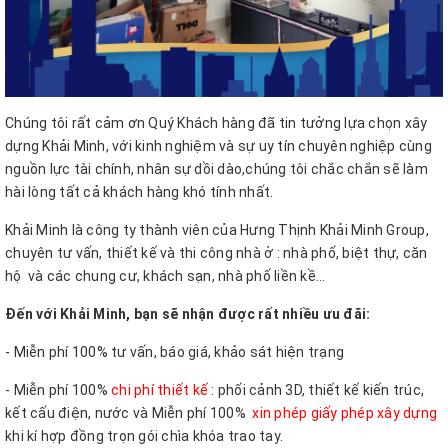
Chúng tôi rất cảm ơn Quý Khách hàng đã tin tưởng lựa chọn xây
dựng Khải Minh, với kinh nghiệm và sự uy tín chuyên nghiệp cùng
nguồn lực tài chính, nhân sự dồi dào,chúng tôi chắc chắn sẽ làm
hài lòng tất cả khách hàng khó tính nhất.
Khải Minh là công ty thành viên của Hưng Thịnh Khải Minh Group,
chuyên tư vấn, thiết kế và thi công nhà ở : nhà phố, biệt thự, căn
hộ và các chung cư, khách sạn, nhà phố liền kề...
Đến với Khải Minh, bạn sẽ nhận được rất nhiều ưu đãi:
- Miễn phí 100% tư vấn, báo giá, khảo sát hiện trạng
- Miễn phí 100%
chi phí thiết kế
: phối cảnh 3D, thiết kế kiến trúc,
kết cấu điện, nước và Miễn phí 100%
xin phép giấy phép xây dựng
khi kí hợp đồng trọn gói chìa khóa trao tay.