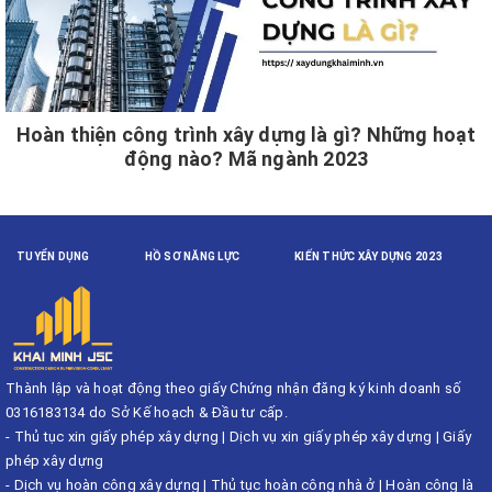
Hoàn thiện công trình xây dựng là gì? Những hoạt
động nào? Mã ngành 2023
TUYỂN DỤNG
HỒ SƠ NĂNG LỰC
KIẾN THỨC XÂY DỰNG 2023
Thành lập và hoạt động theo giấy Chứng nhận đăng ký kinh doanh số
0316183134 do Sở Kế hoạch & Đầu tư cấp.
-
Thủ tục xin giấy phép xây dựng
|
Dịch vụ xin giấy phép xây dựng
|
Giấy
phép xây dựng
-
Dịch vụ hoàn công xây dựng
|
Thủ tục hoàn công nhà ở
|
Hoàn công là