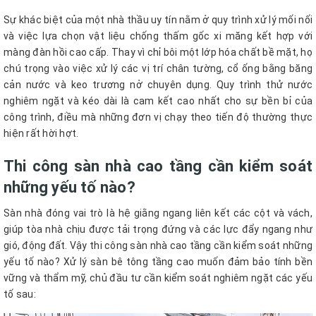
Sự khác biệt của một nhà thầu uy tín nằm ở quy trình xử lý mối nối
và việc lựa chọn vật liệu chống thấm gốc xi măng kết hợp với
màng đàn hồi cao cấp. Thay vì chỉ bôi một lớp hóa chất bề mặt, họ
chú trọng vào việc xử lý các vị trí chân tường, cổ ống bằng băng
cản nước và keo trương nở chuyên dụng. Quy trình thử nước
nghiêm ngặt và kéo dài là cam kết cao nhất cho sự bền bỉ của
công trình, điều mà những đơn vị chạy theo tiến độ thường thực
hiện rất hời hợt.
Thi công sàn nhà cao tầng cần kiểm soát
những yếu tố nào?
Sàn nhà đóng vai trò là hệ giằng ngang liên kết các cột và vách,
giúp tòa nhà chịu được tải trọng đứng và các lực đẩy ngang như
gió, động đất. Vậy thi công sàn nhà cao tầng cần kiểm soát những
yếu tố nào? Xử lý sàn bê tông tầng cao muốn đảm bảo tính bền
vững và thẩm mỹ, chủ đầu tư cần kiểm soát nghiêm ngặt các yếu
tố sau: