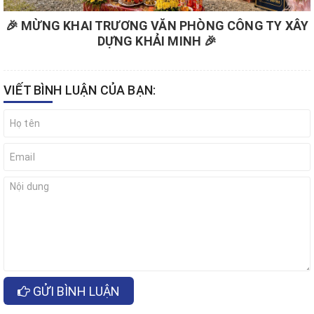
🎉 MỪNG KHAI TRƯƠNG VĂN PHÒNG CÔNG TY XÂY
DỰNG KHẢI MINH 🎉
VIẾT BÌNH LUẬN CỦA BẠN:
GỬI BÌNH LUẬN