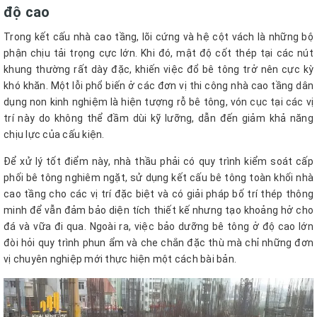
độ cao
Trong kết cấu nhà cao tầng, lõi cứng và hệ cột vách là những bộ
phận chịu tải trọng cực lớn. Khi đó, mật độ cốt thép tại các nút
khung thường rất dày đặc, khiến việc đổ bê tông trở nên cực kỳ
khó khăn. Một lỗi phổ biến ở các đơn vị thi công nhà cao tầng dân
dụng non kinh nghiệm là hiện tượng rỗ bê tông, vón cục tại các vị
trí này do không thể đầm dùi kỹ lưỡng, dẫn đến giảm khả năng
chịu lực của cấu kiện.
Để xử lý tốt điểm này, nhà thầu phải có quy trình kiểm soát cấp
phối bê tông nghiêm ngặt, sử dụng kết cấu bê tông toàn khối nhà
cao tầng cho các vị trí đặc biệt và có giải pháp bố trí thép thông
minh để vẫn đảm bảo diện tích thiết kế nhưng tạo khoảng hở cho
đá và vữa đi qua. Ngoài ra, việc bảo dưỡng bê tông ở độ cao lớn
đòi hỏi quy trình phun ẩm và che chắn đặc thù mà chỉ những đơn
vị chuyên nghiệp mới thực hiện một cách bài bản.