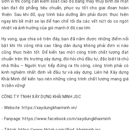
Đơn vị thi công cần kiểm soát cao độ bằng máy thủy bình để mặt
sàn đạt độ phẳng tiêu chuẩn, phục vụ tốt cho giai đoạn hoàn
thiện. Sau khi đổ, quy trình bảo dưỡng ẩm phải được thực hiện
ngay khi bề mặt se lại để hạn chế tối đa các vết nứt do co ngót
nhiệt và ảnh hưởng của gió mạnh ở độ cao lớn.
Hy vọng, qua chia sẻ trên đây, bạn đã nắm được những điểm nổi
bật khi thi công nhà cao tầng dân dụng không phải đơn vị nào
cũng thực hiện tốt. Để kiến tạo một công trình chất lượng đạt
chuẩn trên thị trường xây dựng, đòi hỏi chủ đầu tư, đặc biệt là chủ
nhà thầu – Người trực tiếp đứng ra thi công, công trình phải có
kinh nghiệm nhất định về đầu tư và xây dựng. Liên hệ Xây dựng
Khải Minh để kiến tạo nên những công trình chất lượng mang giá
trị bền vững!
CÔNG TY TNHH XÂY DỰNG KHẢI MINH JSC
- Website: https://xaydungkhaiminh.vn/
- Fanpage: https://www.facebook.com/xaydungkhaiminh
- Tiktok: https://www.tiktok.com/@xd_khaiminh.jsc