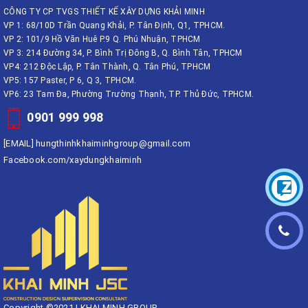
CÔNG TY CP TVGS THIẾT KẾ XÂY DỰNG KHẢI MINH
VP 1: 68/10D Trần Quang Khải, P. Tân Định, Q1, TPHCM.
VP 2: 101/9 Hồ Văn Huê P.9 Q. Phú Nhuận, TPHCM
VP 3: 214 Đường 34, P. Bình Trị Đông B, Q. Bình Tân, TPHCM
VP4: 212 Độc Lập, P. Tân Thành, Q. Tân Phú, TPHCM
VP5: 157 Paster, P 6, Q 3, TPHCM.
VP6: 23 Tam Đa, Phường Trường Thạnh, TP. Thủ Đức, TPHCM.
0901 999 998
[EMAIL]
hungthinhkhaiminhgroup@gmail.com
Facebook.com/xaydungkhaiminh
Copyright ©2021 | KHAI MINH GROUP