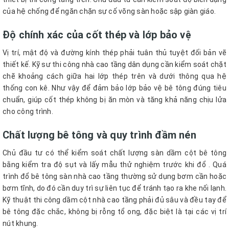
của hệ chống để ngăn chặn sự cố võng sàn hoặc sập giàn giáo.
Độ chính xác của cốt thép và lớp bảo vệ
Vị trí, mật độ và đường kính thép phải tuân thủ tuyệt đối bản vẽ
thiết kế. Kỹ sư thi công nhà cao tầng dân dụng cần kiểm soát chặt
chẽ khoảng cách giữa hai lớp thép trên và dưới thông qua hệ
thống con kê. Như vậy để đảm bảo lớp bảo vệ bê tông đúng tiêu
chuẩn, giúp cốt thép không bị ăn mòn và tăng khả năng chịu lửa
cho công trình.
Chất lượng bê tông và quy trình đầm nén
Chủ đầu tư có thể kiểm soát chất lượng sàn dầm cột bê tông
bằng kiểm tra độ sụt và lấy mẫu thử nghiệm trước khi đổ . Quá
trình đổ bê tông sàn nhà cao tầng thường sử dụng bơm cần hoặc
bơm tĩnh, do đó cần duy trì sự liên tục để tránh tạo ra khe nối lạnh.
Kỹ thuật thi công dầm cột nhà cao tầng phải đủ sâu và đều tay để
bê tông đặc chắc, không bị rỗng tổ ong, đặc biệt là tại các vị trí
nút khung.