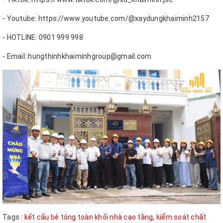
- Youtube: https://www.youtube.com/@xaydungkhaiminh2157
- HOTLINE: 0901 999 998
- Email: hungthinhkhaiminhgroup@gmail.com
Tags :
kết cấu bê tông toàn khối nhà cao tầng
,
kiểm soát chất