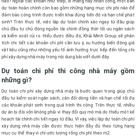
nào? Ngoài các khoản như thép, xi măng hay nhân công, một bản
dự toán hoàn chỉnh còn bao gồm những hạng mục chi phí nào để
đảm bảo công trình được triển khai đúng tiến độ và hạn chế phát
sinh? Trên thực tế, việc lập dự toán chính xác ngay từ đầu giúp
chủ đầu tư chủ động nguồn tài chính đồng thời tối ưu ngân sách
và kiểm soát rủi ro. Hiểu được điều đó, Khải Minh Group sẽ phân
tích chi tiết các khoản chi phí cần lưu ý, xu hướng biến động giá
vật liệu cũng như những yếu tố ảnh hưởng trực tiếp đến tổng chi
phí xây dựng nhà máy trong nội dung bài viết dưới đây.
Dự toán chi phí thi công nhà máy gồm
những gì?
Dự toán chi phí xây dựng nhà máy là bước quan trọng giúp chủ
đầu tư kiểm soát ngân sách, cân đối dòng tiền và hạn chế tối đa
các khoản phát sinh trong quá trình thi công. Trên thực tế, nhiều
dự án bị đội vốn không phải vì thay đổi quy mô mà do thiếu một kế
hoạch tài chính chi tiết ngay từ đầu. Vì vậy, việc lập dự toán chi phí
xây dựng nhà máy cần được thực hiện đầy đủ theo từng hạng
mục cụ thể thay vì chỉ ước lượng tổng chi phí theo m2.