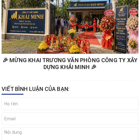
🎉 MỪNG KHAI TRƯƠNG VĂN PHÒNG CÔNG TY XÂY
DỰNG KHẢI MINH 🎉
VIẾT BÌNH LUẬN CỦA BẠN: