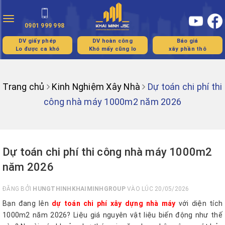
Toggle
0901 999 998
navigation
DV giấy phép
DV hoàn công
Báo giá
Lo được ca khó
Khó mấy cũng lo
xây phần thô
Trang chủ
Kinh Nghiệm Xây Nhà
Dự toán chi phí thi
công nhà máy 1000m2 năm 2026
Dự toán chi phí thi công nhà máy 1000m2
năm 2026
ĐĂNG BỞI
HUNGTHINHKHAIMINHGROUP
VÀO LÚC 20/05/2026
Bạn đang lên
dự toán chi phí xây dựng nhà máy
với diện tích
1000m2 năm 2026? Liệu giá nguyên vật liệu biến động như thế