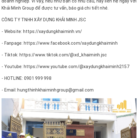
doanh nghiệp. Vì vậy, nếu như bạn có nhu cầu, hãy liên hệ ngay với
Khải Minh Group để được tư vấn, báo giá chi tiết nhé.
CÔNG TY TNHH XÂY DỰNG KHẢI MINH JSC
- Website: https://xaydungkhaiminh.vn/
- Fanpage: https://www.facebook.com/xaydungkhaiminh
- Tiktok: https://www.tiktok.com/@xd_khaiminh.jsc
- Youtube: https://www.youtube.com/@xaydungkhaiminh2157
- HOTLINE: 0901 999 998
- Email: hungthinhkhaiminhgroup@gmail.com