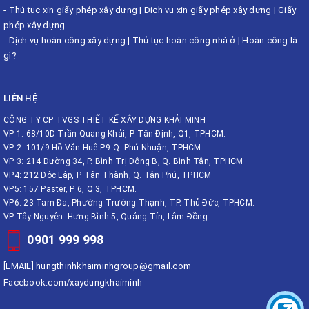
-
Thủ tục xin giấy phép xây dựng
|
Dịch vụ xin giấy phép xây dựng
|
Giấy
phép xây dựng
-
Dịch vụ hoàn công xây dựng
|
Thủ tục hoàn công nhà ở
|
Hoàn công là
gì?
LIÊN HỆ
CÔNG TY CP TVGS THIẾT KẾ XÂY DỰNG KHẢI MINH
VP 1: 68/10D Trần Quang Khải, P. Tân Định, Q1, TPHCM.
VP 2: 101/9 Hồ Văn Huê P.9 Q. Phú Nhuận, TPHCM
VP 3: 214 Đường 34, P. Bình Trị Đông B, Q. Bình Tân, TPHCM
VP4: 212 Độc Lập, P. Tân Thành, Q. Tân Phú, TPHCM
VP5: 157 Paster, P 6, Q 3, TPHCM.
VP6: 23 Tam Đa, Phường Trường Thạnh, TP. Thủ Đức, TPHCM.
VP Tây Nguyên: Hưng Bình 5, Quảng Tín, Lâm Đồng
0901 999 998
[EMAIL]
hungthinhkhaiminhgroup@gmail.com
Facebook.com/xaydungkhaiminh