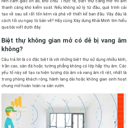
nên cảm giác ồn ào, khó chịu. Thực tế, biệt thự càng mở thì âm
thanh càng khó kiểm soát. Nếu không xử lý từ đầu, quá trình cải
tạo về sau sẽ rất tốn kém và phá vỡ thiết kế ban đầu. Vậy đâu là
cách tối ưu ngay từ bản vẽ? Hãy cùng Xây dựng Khải Minh tìm hiểu
qua bài viết dưới đây.
Biệt thự không gian mở có dễ bị vang âm
không?
Câu trả lời là có đặc biệt là với những biệt thự sử dụng nhiều kính,
trần cao, sàn đá hoặc tường phẳng không có lớp hấp thụ âm. Các
yếu tố này sẽ tạo ra hiện tượng dội âm và vang âm rõ rệt, nhất là
trong phòng khách rộng, hành lang dài hoặc không gian sinh hoạt
chung mở hoàn toàn ra sân vườn.