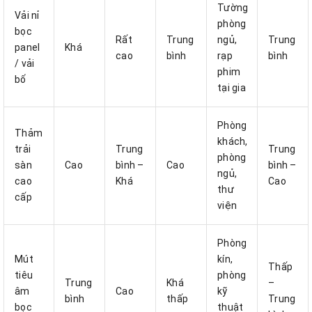
Tường
Vải nỉ
phòng
bọc
Rất
Trung
ngủ,
Trung
panel
Khá
cao
bình
rạp
bình
/ vải
phim
bố
tại gia
Phòng
Thảm
khách,
trải
Trung
Trung
phòng
sàn
Cao
bình –
Cao
bình –
ngủ,
cao
Khá
Cao
thư
cấp
viện
Phòng
Mút
kín,
Thấp
tiêu
phòng
Trung
Khá
–
âm
Cao
kỹ
bình
thấp
Trung
bọc
thuật