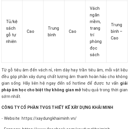
Vách
ngăn
Tủ/kệ
mềm,
Trung
sách
Trung
trang
Cao
Cao
bình –
gỗ tự
bình
trí
Cao
nhiên
phòng
đọc
sách
Từ gỗ tiêu âm đến vách nỉ, rèm dày hay trần tiêu âm, mỗi vật liệu
đều góp phần xây dựng chất lượng âm thanh hoàn hảo cho không
gian sống. Hãy liên hệ ngay đến số hotline để được tư vấn
giải
pháp âm học cho biệt thự không gian mở
hiệu quả trong thời gian
sớm nhất.
CÔNG TY CỔ PHẦN TVGS THIẾT KẾ XÂY DỰNG KHẢI MINH
- Website: https://xaydungkhaiminh.vn/