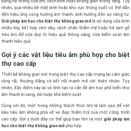
bằng hệ thống cửa lớn, vách kính hoặc không gian thông tầng. Tuy
nhiên, quá nhiều bề mặt kính hoặc khu vực thông suốt có thể dẫn
đến hiệu ứng cộng hưởng âm thanh, ảnh hưởng đến sự riêng tư.
Giải pháp âm học cho biệt thự không gian mở
là sử dụng cửa kính
nhiều lớp, kết hợp rèm dày, vách chắn thẩm mỹ hoặc hệ lam gỗ
tiêu âm để vừa duy trì hiệu quả thông sáng, vừa kiểm soát âm
thanh hiệu quả.
Gợi ý các vật liệu tiêu âm phù hợp cho biệt
thự cao cấp
Thiết kế không gian mở trong biệt thự cao cấp mang lại cảm giác
rộng rãi, thoáng đãng và kết nối mạnh mẽ với thiên nhiên. Tuy
nhiên, đặc điểm này lại vô tình tạo ra vấn đề âm học phổ biến như
âm thanh bị vang, dội hoặc khó kiểm soát.
Cùng với đó, một trong những thách thức lớn là làm sao để vật
liệu tiêu âm không phá vỡ vẻ đẹp thẩm mỹ của một công trình
cao cấp. Gợi ý dưới đây có thể giúp bạn tìm ra một
giải pháp âm
học cho biệt thự không gian mở
phù hợp: