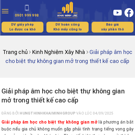
Toggle
0901 999 998
navigation
DV giấy phép
DV hoàn công
Báo giá
Lo được ca khó
Khó mấy cũng lo
xây phần thô
Trang chủ
Kinh Nghiệm Xây Nhà
Giải pháp âm học
cho biệt thự không gian mở trong thiết kế cao cấp
Giải pháp âm học cho biệt thự không gian
mở trong thiết kế cao cấp
ĐĂNG BỞI
HUNGTHINHKHAIMINHGROUP
VÀO LÚC 04/09/2025
Giải pháp âm học cho biệt thự không gian mở
là phương án bắt
buộc nếu gia chủ không muốn gặp phải tình trạng tiếng vọng gây