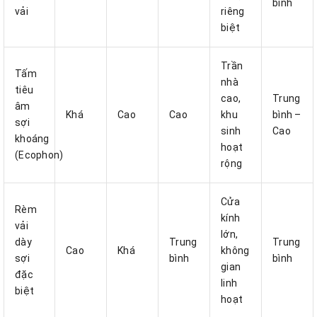
bình
vải
riêng
biệt
Trần
Tấm
nhà
tiêu
cao,
Trung
âm
Khá
Cao
Cao
khu
bình –
sợi
sinh
Cao
khoáng
hoạt
(Ecophon)
rộng
Cửa
Rèm
kính
vải
lớn,
dày
Trung
Trung
Cao
Khá
không
sợi
bình
bình
gian
đặc
linh
biệt
hoạt