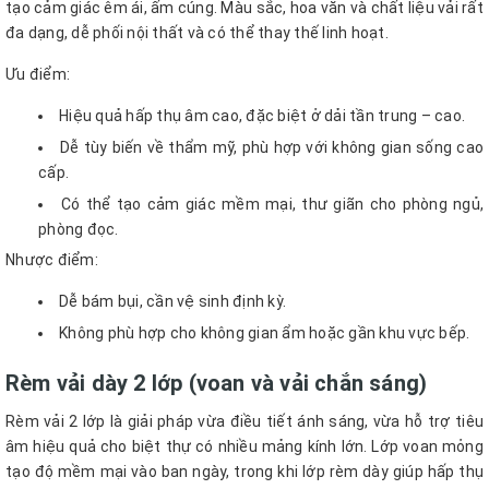
tạo cảm giác êm ái, ấm cúng. Màu sắc, hoa văn và chất liệu vải rất
đa dạng, dễ phối nội thất và có thể thay thế linh hoạt.
Ưu điểm:
Hiệu quả hấp thụ âm cao, đặc biệt ở dải tần trung – cao.
Dễ tùy biến về thẩm mỹ, phù hợp với không gian sống cao
cấp.
Có thể tạo cảm giác mềm mại, thư giãn cho phòng ngủ,
phòng đọc.
Nhược điểm:
Dễ bám bụi, cần vệ sinh định kỳ.
Không phù hợp cho không gian ẩm hoặc gần khu vực bếp.
Rèm vải dày 2 lớp (voan và vải chắn sáng)
Rèm vải 2 lớp là giải pháp vừa điều tiết ánh sáng, vừa hỗ trợ tiêu
âm hiệu quả cho biệt thự có nhiều mảng kính lớn. Lớp voan mỏng
tạo độ mềm mại vào ban ngày, trong khi lớp rèm dày giúp hấp thụ