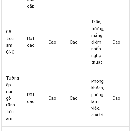
cấp
Trần,
tường,
Gỗ
mảng
tiêu
Rất
Cao
Cao
điểm
Cao
âm
cao
nhấn
CNC
nghệ
thuật
Tường
Phòng
ốp
khách,
nan
Rất
phòng
gỗ
Cao
Cao
Cao
cao
làm
rãnh
việc,
tiêu
giải trí
âm