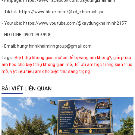
- Fanpage: https://www.facebook.com/xaydungkhaiminh
- Tiktok: https://www.tiktok.com/@xd_khaiminh.jsc
- Youtube: https://www.youtube.com/@xaydungkhaiminh2157
- HOTLINE: 0901 999 998
- Email: hungthinhkhaiminhgroup@gmail.com
Tags :
Biệt thự không gian mở có dễ bị vang âm không?
,
giải pháp
âm học cho biệt thự không gian mở
,
tối ưu âm học trong kiến trúc
mở
,
vật liệu tiêu âm cho biệt thự sang trọng
BÀI VIẾT LIÊN QUAN