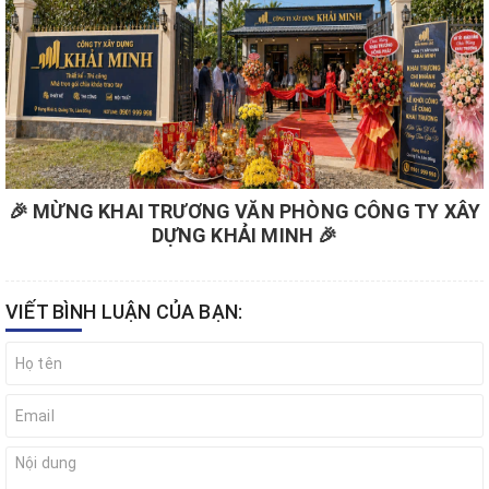
🎉 MỪNG KHAI TRƯƠNG VĂN PHÒNG CÔNG TY XÂY
DỰNG KHẢI MINH 🎉
VIẾT BÌNH LUẬN CỦA BẠN: