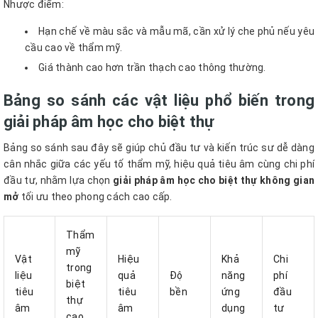
Nhược điểm:
Hạn chế về màu sắc và mẫu mã, cần xử lý che phủ nếu yêu
cầu cao về thẩm mỹ.
Giá thành cao hơn trần thạch cao thông thường.
Bảng so sánh các vật liệu phổ biến trong
giải pháp âm học cho biệt thự
Bảng so sánh sau đây sẽ giúp chủ đầu tư và kiến trúc sư dễ dàng
cân nhắc giữa các yếu tố thẩm mỹ, hiệu quả tiêu âm cùng chi phí
đầu tư, nhằm lựa chọn
giải pháp âm học cho biệt thự không gian
mở
tối ưu theo phong cách cao cấp.
Thẩm
mỹ
Vật
Hiệu
Khả
Chi
trong
liệu
quả
Độ
năng
phí
biệt
tiêu
tiêu
bền
ứng
đầu
thự
âm
âm
dụng
tư
cao