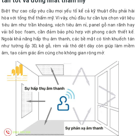
tán tốt và đồng nhất thẩm mỹ
Biệt thự cao cấp yêu cầu mọi yếu tố kể cả kỹ thuật đều phải hài
hòa với tổng thể thẩm mỹ. Vì vậy, chủ đầu tư cần lựa chọn vật liệu
tiêu âm như trần khoáng, vách tiêu âm nỉ, panel gỗ nan rãnh hay
vải bố bọc foam, cần đảm bảo phù hợp với phong cách thiết kế.
Ngoài khả năng hấp thụ âm thanh, các bề mặt có tính khuếch tán
như tường ốp 3D, kệ gỗ, rèm vải thô dệt dày còn giúp làm mềm
âm, tạo cảm giác ấm cúng cho không gian rộng mở.