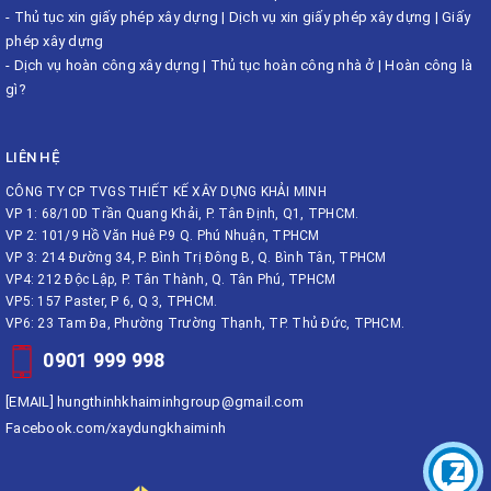
-
Thủ tục xin giấy phép xây dựng
|
Dịch vụ xin giấy phép xây dựng
|
Giấy
phép xây dựng
-
Dịch vụ hoàn công xây dựng
|
Thủ tục hoàn công nhà ở
|
Hoàn công là
gì?
LIÊN HỆ
CÔNG TY CP TVGS THIẾT KẾ XÂY DỰNG KHẢI MINH
VP 1: 68/10D Trần Quang Khải, P. Tân Định, Q1, TPHCM.
VP 2: 101/9 Hồ Văn Huê P.9 Q. Phú Nhuận, TPHCM
VP 3: 214 Đường 34, P. Bình Trị Đông B, Q. Bình Tân, TPHCM
VP4: 212 Độc Lập, P. Tân Thành, Q. Tân Phú, TPHCM
VP5: 157 Paster, P 6, Q 3, TPHCM.
VP6: 23 Tam Đa, Phường Trường Thạnh, TP. Thủ Đức, TPHCM.
0901 999 998
[EMAIL]
hungthinhkhaiminhgroup@gmail.com
Facebook.com/xaydungkhaiminh