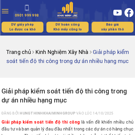
Toggle
0901 999 998
navigation
DV giấy phép
DV hoàn công
Báo giá
Lo được ca khó
Khó mấy cũng lo
xây phần thô
Trang chủ
Kinh Nghiệm Xây Nhà
Giải pháp kiểm
soát tiến độ thi công trong dự án nhiều hạng mục
Giải pháp kiểm soát tiến độ thi công trong
dự án nhiều hạng mục
ĐĂNG BỞI
HUNGTHINHKHAIMINHGROUP
VÀO LÚC 14/10/2025
Giải pháp kiểm soát tiến độ thi công
là vấn đề khiến nhiều chủ
đầu tư và ban quản lý đau đầu nhất trong các dự án có hàng chục