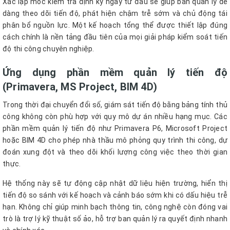
Xác lập mốc kiểm tra định kỳ ngay từ đầu sẽ giúp ban quản lý dễ
dàng theo dõi tiến độ, phát hiện chậm trễ sớm và chủ động tái
phân bổ nguồn lực. Một kế hoạch tổng thể được thiết lập đúng
cách chính là nền tảng đầu tiên của mọi giải pháp kiểm soát tiến
độ thi công chuyên nghiệp.
Ứng dụng phần mềm quản lý tiến độ
(Primavera, MS Project, BIM 4D)
Trong thời đại chuyển đổi số, giám sát tiến độ bằng bảng tính thủ
công không còn phù hợp với quy mô dự án nhiều hạng mục. Các
phần mềm quản lý tiến độ như Primavera P6, Microsoft Project
hoặc BIM 4D cho phép nhà thầu mô phỏng quy trình thi công, dự
đoán xung đột và theo dõi khối lượng công việc theo thời gian
thực.
Hệ thống này sẽ tự động cập nhật dữ liệu hiện trường, hiển thị
tiến độ so sánh với kế hoạch và cảnh báo sớm khi có dấu hiệu trễ
hạn. Không chỉ giúp minh bạch thông tin, công nghệ còn đóng vai
trò là trợ lý kỹ thuật số ảo, hỗ trợ ban quản lý ra quyết định nhanh