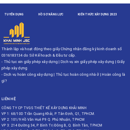
TUYỂN DỤNG
HỒ SƠ NĂNG LỰC
KIẾN THỨC XÂY DỰNG 2023
Thành lập và hoạt động theo giấy Chứng nhận đăng ký kinh doanh số
0316183134 do Sở Kế hoạch & Đầu tư cấp.
-
Thủ tục xin giấy phép xây dựng
|
Dịch vụ xin giấy phép xây dựng
|
Giấy
phép xây dựng
-
Dịch vụ hoàn công xây dựng
|
Thủ tục hoàn công nhà ở
|
Hoàn công là
gì?
LIÊN HỆ
CÔNG TY CP TVGS THIẾT KẾ XÂY DỰNG KHẢI MINH
VP 1: 68/10D Trần Quang Khải, P. Tân Định, Q1, TPHCM.
VP 2: 101/9 Hồ Văn Huê P.9 Q. Phú Nhuận, TPHCM
VP 3: 214 Đường 34, P. Bình Trị Đông B, Q. Bình Tân, TPHCM