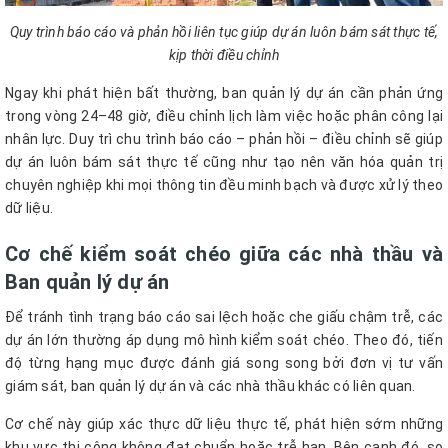
Quy trình báo cáo và phản hồi liên tục giúp dự án luôn bám sát thực tế,
kịp thời điều chỉnh
Ngay khi phát hiện bất thường, ban quản lý dự án cần phản ứng
trong vòng 24–48 giờ, điều chỉnh lịch làm việc hoặc phân công lại
nhân lực. Duy trì chu trình báo cáo – phản hồi – điều chỉnh sẽ giúp
dự án luôn bám sát thực tế cũng như tạo nên văn hóa quản trị
chuyên nghiệp khi mọi thông tin đều minh bạch và được xử lý theo
dữ liệu.
Cơ chế kiểm soát chéo giữa các nhà thầu và
Ban quản lý dự án
Để tránh tình trạng báo cáo sai lệch hoặc che giấu chậm trễ, các
dự án lớn thường áp dụng mô hình kiểm soát chéo. Theo đó, tiến
độ từng hạng mục được đánh giá song song bởi đơn vị tư vấn
giám sát, ban quản lý dự án và các nhà thầu khác có liên quan.
Cơ chế này giúp xác thực dữ liệu thực tế, phát hiện sớm những
khu vực thi công không đạt chuẩn hoặc trễ hạn. Bên cạnh đó, so