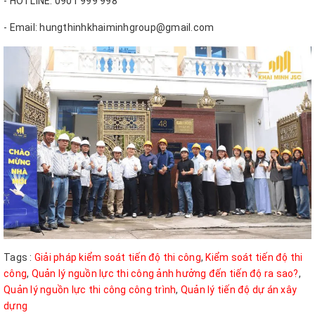
- HOTLINE: 0901 999 998
- Email: hungthinhkhaiminhgroup@gmail.com
Tags :
Giải pháp kiểm soát tiến độ thi công
,
Kiểm soát tiến độ thi
công
,
Quản lý nguồn lực thi công ảnh hưởng đến tiến độ ra sao?
,
Quản lý nguồn lực thi công công trình
,
Quản lý tiến độ dự án xây
dựng