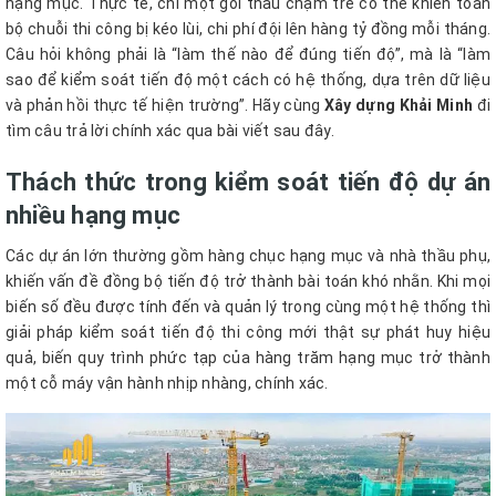
hạng mục. Thực tế, chỉ một gói thầu chậm trễ có thể khiến toàn
bộ chuỗi thi công bị kéo lùi, chi phí đội lên hàng tỷ đồng mỗi tháng.
Câu hỏi không phải là “làm thế nào để đúng tiến độ”, mà là “làm
sao để kiểm soát tiến độ một cách có hệ thống, dựa trên dữ liệu
và phản hồi thực tế hiện trường”. Hãy cùng
Xây dựng Khải Minh
đi
tìm câu trả lời chính xác qua bài viết sau đây.
Thách thức trong kiểm soát tiến độ dự án
nhiều hạng mục
Các dự án lớn thường gồm hàng chục hạng mục và nhà thầu phụ,
khiến vấn đề đồng bộ tiến độ trở thành bài toán khó nhằn. Khi mọi
biến số đều được tính đến và quản lý trong cùng một hệ thống thì
giải pháp kiểm soát tiến độ thi công mới thật sự phát huy hiệu
quả, biến quy trình phức tạp của hàng trăm hạng mục trở thành
một cỗ máy vận hành nhịp nhàng, chính xác.