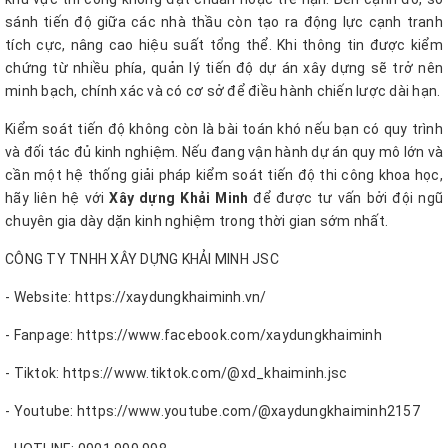
sánh tiến độ giữa các nhà thầu còn tạo ra động lực cạnh tranh
tích cực, nâng cao hiệu suất tổng thể. Khi thông tin được kiểm
chứng từ nhiều phía, quản lý tiến độ dự án xây dựng sẽ trở nên
minh bạch, chính xác và có cơ sở để điều hành chiến lược dài hạn.
Kiểm soát tiến độ không còn là bài toán khó nếu bạn có quy trình
và đối tác đủ kinh nghiệm. Nếu đang vận hành dự án quy mô lớn và
cần một hệ thống giải pháp kiểm soát tiến độ thi công khoa học,
hãy liên hệ với
Xây dựng Khải Minh
để được tư vấn bởi đội ngũ
chuyên gia dày dặn kinh nghiệm trong thời gian sớm nhất.
CÔNG TY TNHH XÂY DỰNG KHẢI MINH JSC
- Website: https://xaydungkhaiminh.vn/
- Fanpage: https://www.facebook.com/xaydungkhaiminh
- Tiktok: https://www.tiktok.com/@xd_khaiminh.jsc
- Youtube: https://www.youtube.com/@xaydungkhaiminh2157