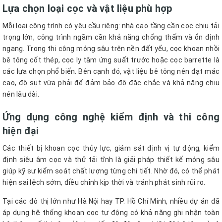
Lựa chọn loại cọc và vật liệu phù hợp
Mỗi loại công trình có yêu cầu riêng: nhà cao tầng cần cọc chịu tải
trọng lớn, công trình ngầm cần khả năng chống thấm và ổn định
ngang. Trong thi công móng sâu trên nền đất yếu, cọc khoan nhồi
bê tông cốt thép, cọc ly tâm ứng suất trước hoặc cọc barrette là
các lựa chọn phổ biến. Bên cạnh đó, vật liệu bê tông nên đạt mác
cao, độ sụt vừa phải để đảm bảo độ đặc chắc và khả năng chịu
nén lâu dài.
Ứng dụng công nghệ kiểm định và thi công
hiện đại
Các thiết bị khoan cọc thủy lực, giám sát định vị tự động, kiểm
định siêu âm cọc và thử tải tĩnh là giải pháp thiết kế móng sâu
giúp kỹ sư kiểm soát chất lượng từng chi tiết. Nhờ đó, có thể phát
hiện sai lệch sớm, điều chỉnh kịp thời và tránh phát sinh rủi ro.
Tại các đô thị lớn như Hà Nội hay TP. Hồ Chí Minh, nhiều dự án đã
áp dụng hệ thống khoan cọc tự động có khả năng ghi nhận toàn