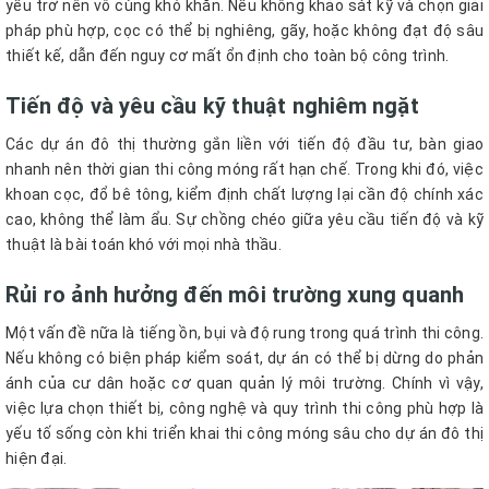
yếu trở nên vô cùng khó khăn. Nếu không khảo sát kỹ và chọn giải
pháp phù hợp, cọc có thể bị nghiêng, gãy, hoặc không đạt độ sâu
thiết kế, dẫn đến nguy cơ mất ổn định cho toàn bộ công trình.
Tiến độ và yêu cầu kỹ thuật nghiêm ngặt
Các dự án đô thị thường gắn liền với tiến độ đầu tư, bàn giao
nhanh nên thời gian thi công móng rất hạn chế. Trong khi đó, việc
khoan cọc, đổ bê tông, kiểm định chất lượng lại cần độ chính xác
cao, không thể làm ẩu. Sự chồng chéo giữa yêu cầu tiến độ và kỹ
thuật là bài toán khó với mọi nhà thầu.
Rủi ro ảnh hưởng đến môi trường xung quanh
Một vấn đề nữa là tiếng ồn, bụi và độ rung trong quá trình thi công.
Nếu không có biện pháp kiểm soát, dự án có thể bị dừng do phản
ánh của cư dân hoặc cơ quan quản lý môi trường. Chính vì vậy,
việc lựa chọn thiết bị, công nghệ và quy trình thi công phù hợp là
yếu tố sống còn khi triển khai thi công móng sâu cho dự án đô thị
hiện đại.