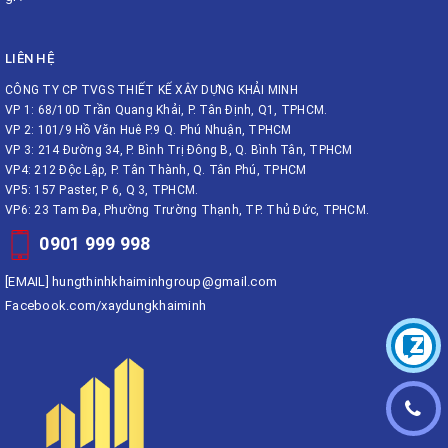
LIÊN HỆ
CÔNG TY CP TVGS THIẾT KẾ XÂY DỰNG KHẢI MINH
VP 1: 68/10D Trần Quang Khải, P. Tân Định, Q1, TPHCM.
VP 2: 101/9 Hồ Văn Huê P.9 Q. Phú Nhuận, TPHCM
VP 3: 214 Đường 34, P. Bình Trị Đông B, Q. Bình Tân, TPHCM
VP4: 212 Độc Lập, P. Tân Thành, Q. Tân Phú, TPHCM
VP5: 157 Paster, P 6, Q 3, TPHCM.
VP6: 23 Tam Đa, Phường Trường Thạnh, TP. Thủ Đức, TPHCM.
0901 999 998
[EMAIL]
hungthinhkhaiminhgroup@gmail.com
Facebook.com/xaydungkhaiminh