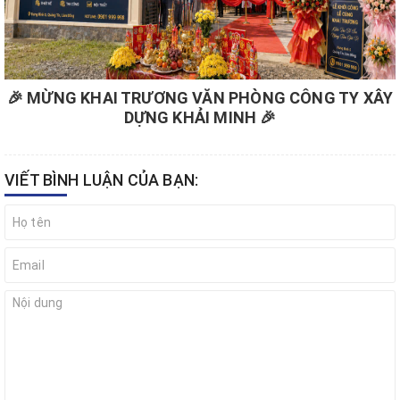
🎉 MỪNG KHAI TRƯƠNG VĂN PHÒNG CÔNG TY XÂY
DỰNG KHẢI MINH 🎉
VIẾT BÌNH LUẬN CỦA BẠN: