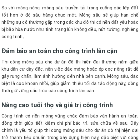
So với móng nông, móng sâu truyền tải trọng xuống các lớp đất
tốt hơn ở độ sâu hàng chục mét. Móng sâu sẽ giúp hạn chế
những sự cố thường gặp trong các khu đô thị có nền đất yếu hoặc
bị bão hòa nước như tình trạng lún không đều, nứt tường, nghiêng
công trình,...
Đảm bảo an toàn cho công trình lân cận
Thi công móng sâu cho dự án đô thị hiện đại thường nằm giữa
khu dân cư dày đặc, nên việc đào móng hoặc ép cọc nông rất dễ
gây rung chấn, làm ảnh hưởng đến nhà bên cạnh. Móng sâu, đặc
biệt là cọc khoan nhồi, giúp giảm thiểu tối đa tác động này, đồng
thời giữ vững cấu trúc các công trình lân cận.
Nâng cao tuổi thọ và giá trị công trình
Công trình có nền móng vững chắc đảm bảo vận hành an toàn,
đồng thời giúp tiết kiệm chi phí bảo trì, sửa chữa về sau. Đây
chính là yếu tố giúp thi công móng sâu cho dự án đô thị hiện đại
trở thành tiêu chuẩn trong xây dựng hiện nay, đặc biệt với công