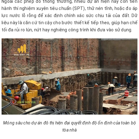
Ngoài các phép đo thông thường, nhiều dự án hiện nay còn tiến
hành thí nghiệm xuyên tiêu chuẩn (SPT), thử nén tĩnh, hoặc đo áp
lực nước lỗ rỗng để xác định chính xác sức chịu tải của đất. Dữ
liệu này là căn cứ tin cậy cho bước thiết kế tiếp theo, giúp hạn chế
tối đa rủi ro lún, nứt hay nghiêng công trình khi đưa vào sử dụng.
Móng sâu cho dự án đô thị hiện đại quyết định độ ổn định của toàn bộ
tòa nhà