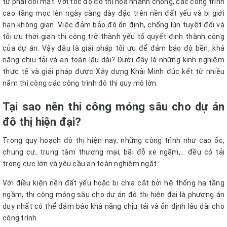
tư phải đối mặt. Với tốc độ đô thị hóa nhanh chóng, các công trình
cao tầng mọc lên ngày càng dày đặc trên nền đất yếu và bị giới
hạn không gian. Việc đảm bảo độ ổn định, chống lún tuyệt đối và
tối ưu thời gian thi công trở thành yếu tố quyết định thành công
của dự án. Vậy đâu là giải pháp tối ưu để đảm bảo độ bền, khả
năng chịu tải và an toàn lâu dài? Dưới đây là những kinh nghiệm
thực tế và giải pháp được Xây dựng Khải Minh đúc kết từ nhiều
năm thi công các công trình đô thị quy mô lớn.
Tại sao nên thi công móng sâu cho dự án
đô thị hiện đại?
Trong quy hoạch đô thị hiện nay, những công trình như cao ốc,
chung cư, trung tâm thương mại, bãi đỗ xe ngầm,… đều có tải
trọng cực lớn và yêu cầu an toàn nghiêm ngặt.
Với điều kiện nền đất yếu hoặc bị chia cắt bởi hệ thống hạ tầng
ngầm, thi công móng sâu cho dự án đô thị hiện đại là phương án
duy nhất có thể đảm bảo khả năng chịu tải và ổn định lâu dài cho
công trình.