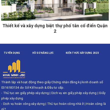
Thiết kế và xây dựng biệt thự phố tân cổ điển Quận
2
TUYỂN DỤNG
HỒ SƠ NĂNG LỰC
KIẾN THỨC XÂY DỰNG 2023
Thành lập và hoạt động theo giấy Chứng nhận đăng ký kinh doanh số
0316183134 do Sở Kế hoạch & Đầu tư cấp.
-
Thủ tục xin giấy phép xây dựng
|
Dịch vụ xin giấy phép xây dựng
|
Giấy
phép xây dựng
-
Dịch vụ hoàn công xây dựng
|
Thủ tục hoàn công nhà ở
|
Hoàn công là
gì?