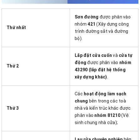
Sơn đường
được phân vào
nhóm
421
(Xây dựng công
Thứ nhất
trình đường sắt và đường
bộ).
Lắp đặt cửa cuốn
và
cửa tự
động
được phân vào
nhóm
Thứ 2
43290 (lắp đặt hệ thống
xây dựng khác)
.
Các
hoạt động làm sạch
chung
bên trong các toà
Thứ 3
nhà và kiến trúc khác được
phân vào
nhóm 81210
(Vệ
sinh chung nhà cửa);
Lau rửa chuyên nghiệp
bên