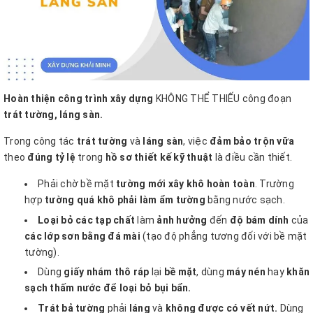
Hoàn thiện công trình xây dựng
KHÔNG THỂ THIẾU công đoạn
trát tường, láng sàn.
Trong công tác
trát tường
và
láng sàn
, việc
đảm bảo trộn vữa
theo
đúng tỷ lệ
trong
hồ sơ thiết kế kỹ thuật
là điều cần thiết.
Phải chờ bề mặt
tường mới xây khô hoàn toàn
. Trường
hợp
tường quá khô phải làm ẩm tường
bằng nước sạch.
Loại bỏ các tạp chất
làm
ảnh hưởng
đến
độ bám dính
của
các lớp sơn bằng đá mài
(tạo độ phẳng
tương đối với bề mặt
tường).
Dùng
giấy nhám thô ráp
lại
bề mặt
, dùng
máy nén
hay
khăn
sạch thấm nước để loại bỏ bụi bẩn.
Trát bả tường
phải
láng
và
không được có vết nứt.
Dùng