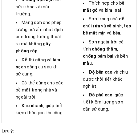
Thích hợp cho
bề
sức khỏe và môi
mặt gỗ
và
kim loại.
trường.
Sơn trong nhà
dễ
Màng sơn cho phép
chùi rửa
và
vệ sinh, tạo
lượng hơi ẩm nhất định
bề mặt mịn
và
bền.
bên trong tường thoát
Sơn ngoài trời có
ra mà
không gây
tính
chống thấm,
phồng rộp.
chống bám bụi
và
bền
Dễ thi công
và
làm
màu.
sạch
công cụ sau khi
Độ bền cao
và chịu
sử dụng.
được thời tiết khắc
Có thể dùng cho các
nghiệt.
bề mặt trong nhà và
Độ phủ cao
, giúp
ngoài trời.
tiết kiệm lượng sơn
Khô nhanh
, giúp tiết
cần sử dụng.
kiệm thời gian thi công.
Lưu ý: