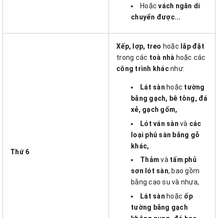
Hoặc
vách ngăn di
chuyển được...
Xếp, lợp, treo
hoặc
lắp đặt
trong các
toà nhà
hoặc các
công trình khác
như:
Lát sàn
hoặc
tường
bằng gạch, bê tông, đá
xẻ, gạch gốm,
Lót ván sàn
và
các
loại phủ sàn bằng gỗ
khác,
Thứ 6
Thảm
và
tấm phủ
sơn lót sàn
, bao gồm
bằng cao su và nhựa,
Lát sàn
hoặc
ốp
tường bằng gạch