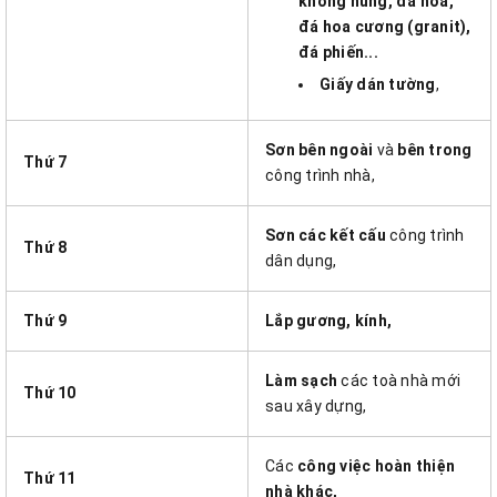
không nung, đá hoa,
đá hoa cương (granit),
đá phiến...
Giấy dán tường
,
Sơn bên ngoài
và
bên trong
Thứ 7
công trình nhà,
Sơn các kết cấu
công trình
Thứ 8
dân dụng,
Thứ 9
Lắp gương, kính,
Làm sạch
các toà nhà mới
Thứ 10
sau xây dựng,
Các
công việc hoàn thiện
Thứ 11
nhà khác,