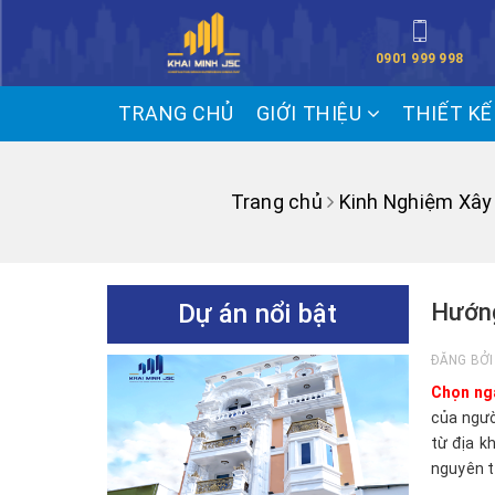
0901 999 998
TRANG CHỦ
GIỚI THIỆU
THIẾT K
Trang chủ
Kinh Nghiệm Xây
Dự án nổi bật
Hướng
ĐĂNG BỞ
Chọn ngà
của ngườ
từ địa k
nguyên t