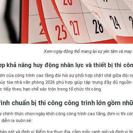
Xem ngày động thổ mang lại sự yên tâm và may 
p khả năng huy động nhân lực và thiết bị thi cô
ớn của công trình cao tầng đòi hỏi sự phối hợp chặt chẽ giữa đội 
ủy tòa nhà văn phòng 2026 phù hợp giúp tập trung đầy đủ nguồn lự
 tiếp theo, hạn chế xáo trộn trong tổ chức thi công.
rình chuẩn bị thi công công trình lớn gồm nh
i chính thức chọn ngày khởi công công trình cao tầng, đơn vị thi c
 diễn ra suôn sẻ:
hảo sát và định vị: Kiểm tra thực địa, cắm mốc ranh giới và định vị