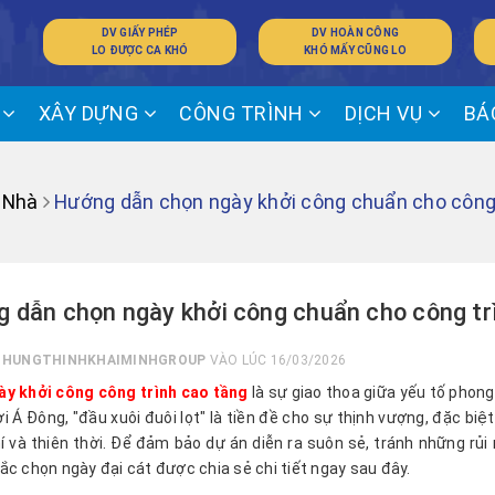
DV GIẤY PHÉP
DV HOÀN CÔNG
LO ĐƯỢC CA KHÓ
KHÓ MẤY CŨNG LO
Ế
XÂY DỰNG
CÔNG TRÌNH
DỊCH VỤ
BÁ
 Nhà
Hướng dẫn chọn ngày khởi công chuẩn cho công 
 dẫn chọn ngày khởi công chuẩn cho công trì
I
HUNGTHINHKHAIMINHGROUP
VÀO LÚC 16/03/2026
y khởi công công trình cao tầng
là sự giao thoa giữa yếu tố phon
i Á Đông, "đầu xuôi đuôi lọt" là tiền đề cho sự thịnh vượng, đặc biệ
hí và thiên thời. Để đảm bảo dự án diễn ra suôn sẻ, tránh những r
ắc chọn ngày đại cát được chia sẻ chi tiết ngay sau đây.