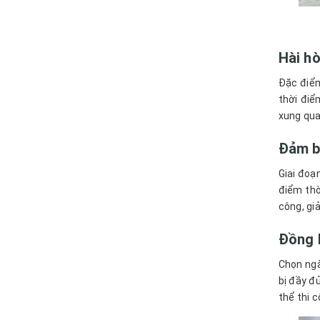
Hài h
Đặc điểm
thời điể
xung qua
Đảm bả
Giai đoạ
điểm thờ
công, giả
Đồng b
Chọn ngà
bị đầy đ
thể thi 