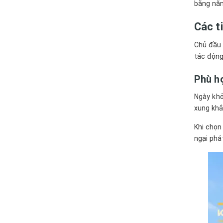
bằng năn
Các t
Chủ đầu 
tác động
Phù h
Ngày khở
xung khắ
Khi chọn
ngại phá