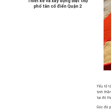
Thiết kế và xây dựng biệt thự
phố tân cổ điển Quận 2
Yếu tố t
tinh thầ
tại đô th
Góc độ p