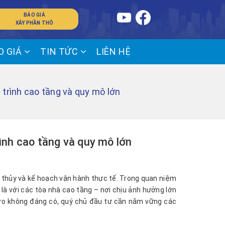
BÁO GIÁ
XÂY PHẦN THÔ
O GIÁ
TIN TỨC
LIÊN HỆ
trình cao tầng và quy mô lớn
nh cao tầng và quy mô lớn
g thủy và kế hoạch vận hành thực tế. Trong quan niệm
t là với các tòa nhà cao tầng – nơi chịu ảnh hưởng lớn
ủi ro không đáng có, quý chủ đầu tư cần nắm vững các