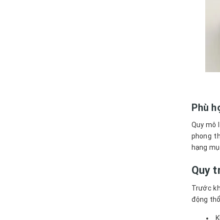
Phù hợ
Quy mô l
phong th
hạng mục
Quy t
Trước kh
động thổ
K