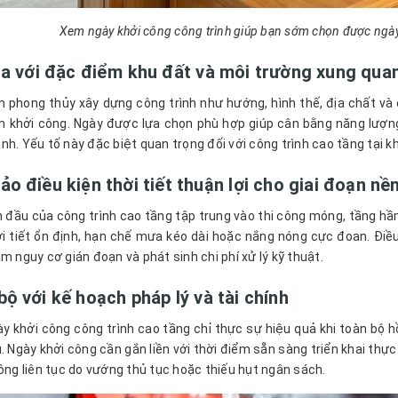
Xem ngày khởi công công trình giúp bạn sớm chọn được ngày 
òa với đặc điểm khu đất và môi trường xung qua
 phong thủy xây dựng công trình như hướng, hình thế, địa chất và 
m khởi công. Ngày được lựa chọn phù hợp giúp cân bằng năng lượng
nh. Yếu tố này đặc biệt quan trọng đối với công trình cao tầng tại k
o điều kiện thời tiết thuận lợi cho giai đoạn n
n đầu của công trình cao tầng tập trung vào thi công móng, tầng hầm
i tiết ổn định, hạn chế mưa kéo dài hoặc nắng nóng cực đoan. Điều 
m nguy cơ gián đoạn và phát sinh chi phí xử lý kỹ thuật.
ộ với kế hoạch pháp lý và tài chính
y khởi công công trình cao tầng chỉ thực sự hiệu quả khi toàn bộ 
ủ. Ngày khởi công cần gắn liền với thời điểm sẵn sàng triển khai thự
công liên tục do vướng thủ tục hoặc thiếu hụt ngân sách.