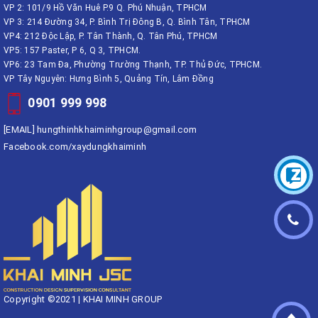
VP 2: 101/9 Hồ Văn Huê P.9 Q. Phú Nhuận, TPHCM
VP 3: 214 Đường 34, P. Bình Trị Đông B, Q. Bình Tân, TPHCM
VP4: 212 Độc Lập, P. Tân Thành, Q. Tân Phú, TPHCM
VP5: 157 Paster, P 6, Q 3, TPHCM.
VP6: 23 Tam Đa, Phường Trường Thạnh, TP. Thủ Đức, TPHCM.
VP Tây Nguyên: Hưng Bình 5, Quảng Tín, Lâm Đồng
0901 999 998
[EMAIL]
hungthinhkhaiminhgroup@gmail.com
Facebook.com/xaydungkhaiminh
Copyright ©2021 | KHAI MINH GROUP