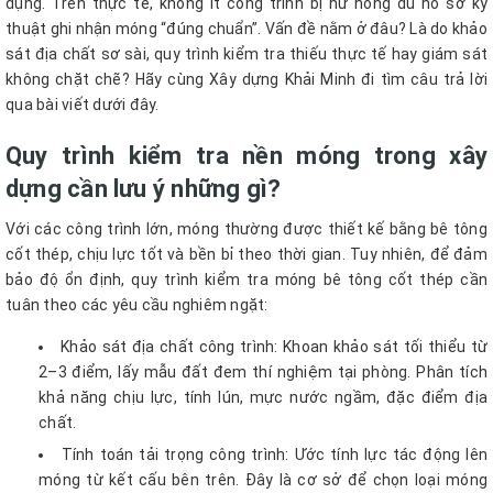
dụng. Trên thực tế, không ít công trình bị hư hỏng dù hồ sơ kỹ
thuật ghi nhận móng “đúng chuẩn”. Vấn đề nằm ở đâu? Là do khảo
sát địa chất sơ sài, quy trình kiểm tra thiếu thực tế hay giám sát
không chặt chẽ? Hãy cùng Xây dựng Khải Minh đi tìm câu trả lời
qua bài viết dưới đây.
Quy trình kiểm tra nền móng trong xây
dựng cần lưu ý những gì?
Với các công trình lớn, móng thường được thiết kế bằng bê tông
cốt thép, chịu lực tốt và bền bỉ theo thời gian. Tuy nhiên, để đảm
bảo độ ổn định, quy trình kiểm tra móng bê tông cốt thép cần
tuân theo các yêu cầu nghiêm ngặt:
Khảo sát địa chất công trình: Khoan khảo sát tối thiểu từ
2–3 điểm, lấy mẫu đất đem thí nghiệm tại phòng. Phân tích
khả năng chịu lực, tính lún, mực nước ngầm, đặc điểm địa
chất.
Tính toán tải trọng công trình: Ước tính lực tác động lên
móng từ kết cấu bên trên. Đây là cơ sở để chọn loại móng