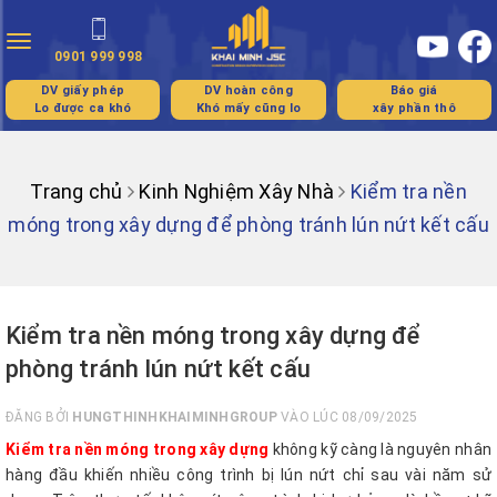
Toggle
0901 999 998
navigation
DV giấy phép
DV hoàn công
Báo giá
Lo được ca khó
Khó mấy cũng lo
xây phần thô
Trang chủ
Kinh Nghiệm Xây Nhà
Kiểm tra nền
móng trong xây dựng để phòng tránh lún nứt kết cấu
Kiểm tra nền móng trong xây dựng để
phòng tránh lún nứt kết cấu
ĐĂNG BỞI
HUNGTHINHKHAIMINHGROUP
VÀO LÚC 08/09/2025
Kiểm tra nền móng trong xây dựng
không kỹ càng là nguyên nhân
hàng đầu khiến nhiều công trình bị lún nứt chỉ sau vài năm sử