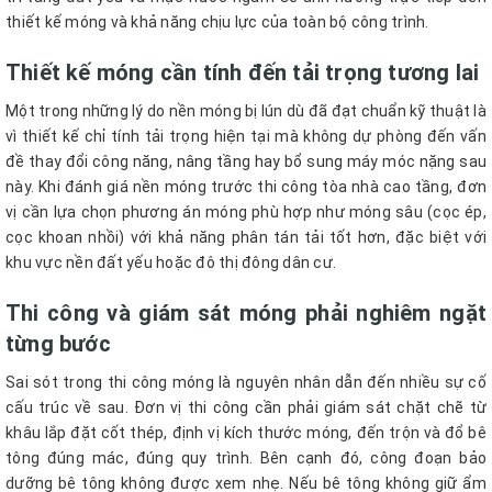
thiết kế móng và khả năng chịu lực của toàn bộ công trình.
Thiết kế móng cần tính đến tải trọng tương lai
Một trong những lý do nền móng bị lún dù đã đạt chuẩn kỹ thuật là
vì thiết kế chỉ tính tải trọng hiện tại mà không dự phòng đến vấn
đề thay đổi công năng, nâng tầng hay bổ sung máy móc nặng sau
này. Khi đánh giá nền móng trước thi công tòa nhà cao tầng, đơn
vị cần lựa chọn phương án móng phù hợp như móng sâu (cọc ép,
cọc khoan nhồi) với khả năng phân tán tải tốt hơn, đặc biệt với
khu vực nền đất yếu hoặc đô thị đông dân cư.
Thi công và giám sát móng phải nghiêm ngặt
từng bước
Sai sót trong thi công móng là nguyên nhân dẫn đến nhiều sự cố
cấu trúc về sau. Đơn vị thi công cần phải giám sát chặt chẽ từ
khâu lắp đặt cốt thép, định vị kích thước móng, đến trộn và đổ bê
tông đúng mác, đúng quy trình. Bên cạnh đó, công đoạn bảo
dưỡng bê tông không được xem nhẹ. Nếu bê tông không giữ ẩm