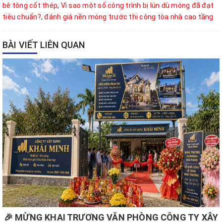
bê tông cốt thép
,
Vì sao một số công trình bị lún dù móng đã đạt
tiêu chuẩn?
,
đánh giá nền móng trước thi công tòa nhà cao tầng
BÀI VIẾT LIÊN QUAN
🎉 MỪNG KHAI TRƯƠNG VĂN PHÒNG CÔNG TY XÂY