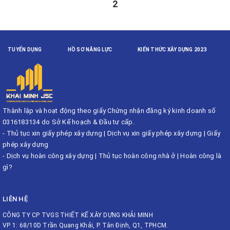
2
TUYỂN DỤNG
HỒ SƠ NĂNG LỰC
KIẾN THỨC XÂY DỰNG 2023
Thành lập và hoạt động theo giấy Chứng nhận đăng ký kinh doanh số
0316183134 do Sở Kế hoạch & Đầu tư cấp.
-
Thủ tục xin giấy phép xây dựng
|
Dịch vụ xin giấy phép xây dựng
|
Giấy
phép xây dựng
-
Dịch vụ hoàn công xây dựng
|
Thủ tục hoàn công nhà ở
|
Hoàn công là
gì?
LIÊN HỆ
CÔNG TY CP TVGS THIẾT KẾ XÂY DỰNG KHẢI MINH
VP 1: 68/10D Trần Quang Khải, P. Tân Định, Q1, TPHCM.