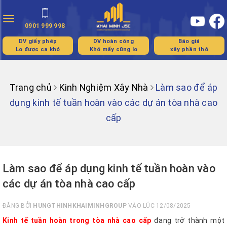
Toggle
0901 999 998
navigation
DV giấy phép
DV hoàn công
Báo giá
Lo được ca khó
Khó mấy cũng lo
xây phần thô
Trang chủ
Kinh Nghiệm Xây Nhà
Làm sao để áp
dụng kinh tế tuần hoàn vào các dự án tòa nhà cao
cấp
Làm sao để áp dụng kinh tế tuần hoàn vào
các dự án tòa nhà cao cấp
ĐĂNG BỞI
HUNGTHINHKHAIMINHGROUP
VÀO LÚC 12/08/2025
Kinh tế tuần hoàn trong tòa nhà cao cấp
đang trở thành một