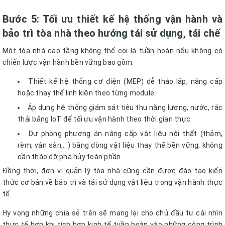
Bước 5: Tối ưu thiết kế hệ thống vận hành và
bảo trì tòa nhà theo hướng tái sử dụng, tái chế
Một tòa nhà cao tầng không thể coi là tuần hoàn nếu không có
chiến lược vận hành bền vững bao gồm:
Thiết kế hệ thống cơ điện (MEP) dễ tháo lắp, nâng cấp
hoặc thay thế linh kiện theo từng module.
Áp dụng hệ thống giám sát tiêu thụ năng lượng, nước, rác
thải bằng IoT để tối ưu vận hành theo thời gian thực.
Dự phòng phương án nâng cấp vật liệu nội thất (thảm,
rèm, ván sàn,...) bằng dòng vật liệu thay thế bền vững, không
cần tháo dỡ phá hủy toàn phần.
Đồng thời, đơn vị quản lý tòa nhà cũng cần được đào tạo kiến
thức cơ bản về bảo trì và tái sử dụng vật liệu trong vận hành thực
tế.
Hy vọng những chia sẻ trên sẽ mang lại cho chủ đầu tư cái nhìn
thực tế hơn khi tích hợp kinh tế tuần hoàn vào những công trình