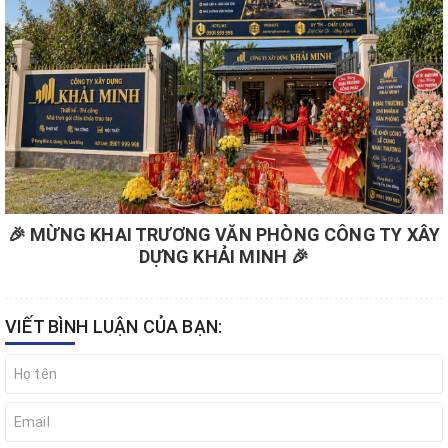
🎉 MỪNG KHAI TRƯƠNG VĂN PHÒNG CÔNG TY XÂY
DỰNG KHẢI MINH 🎉
VIẾT BÌNH LUẬN CỦA BẠN: