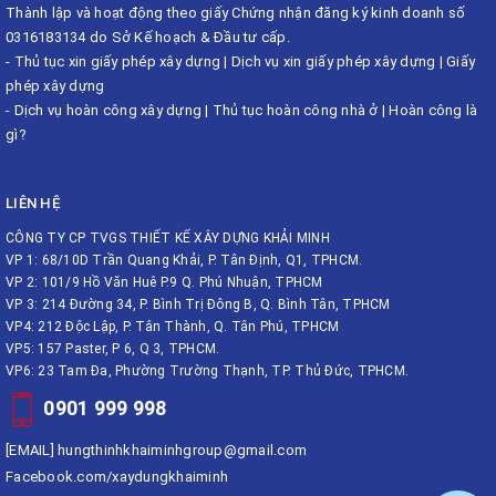
Thành lập và hoạt động theo giấy Chứng nhận đăng ký kinh doanh số
0316183134 do Sở Kế hoạch & Đầu tư cấp.
-
Thủ tục xin giấy phép xây dựng
|
Dịch vụ xin giấy phép xây dựng
|
Giấy
phép xây dựng
-
Dịch vụ hoàn công xây dựng
|
Thủ tục hoàn công nhà ở
|
Hoàn công là
gì?
LIÊN HỆ
CÔNG TY CP TVGS THIẾT KẾ XÂY DỰNG KHẢI MINH
VP 1: 68/10D Trần Quang Khải, P. Tân Định, Q1, TPHCM.
VP 2: 101/9 Hồ Văn Huê P.9 Q. Phú Nhuận, TPHCM
VP 3: 214 Đường 34, P. Bình Trị Đông B, Q. Bình Tân, TPHCM
VP4: 212 Độc Lập, P. Tân Thành, Q. Tân Phú, TPHCM
VP5: 157 Paster, P 6, Q 3, TPHCM.
VP6: 23 Tam Đa, Phường Trường Thạnh, TP. Thủ Đức, TPHCM.
0901 999 998
[EMAIL]
hungthinhkhaiminhgroup@gmail.com
Facebook.com/xaydungkhaiminh