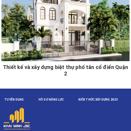
Thiết kế và xây dựng biệt thự phố tân cổ điển Quận
2
TUYỂN DỤNG
HỒ SƠ NĂNG LỰC
KIẾN THỨC XÂY DỰNG 2023