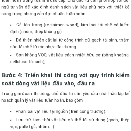
tuần hoàn trong tòa nhà cao cấp. Chủ đầu tư cần phối hợp với đội
ngũ tư vấn để xác định danh sách vật liệu phù hợp với thiết kế
sang trọng nhưng vẫn đạt chuẩn tuần hoàn:
Gỗ tân trang (reclaimed wood), kim loại tái chế có kiểm
định (nhôm, thép không gỉ).
Đá thiên nhiên cắt lại từ công trình cũ, gạch tái sinh, thảm
sàn tái chế từ rác nhựa đại dương.
Sơn không VOC, vật liệu cách nhiệt hữu cơ (bông khoáng,
cellulose tái sinh),…
Bước 4: Triển khai thi công với quy trình kiểm
soát dòng vật liệu đầu vào, đầu ra
Trong giai đoạn thi công, chủ đầu tư cần yêu cầu nhà thầu lập kế
hoạch quản lý vật liệu tuần hoàn, bao gồm:
Phân loại vật liệu tại nguồn (trên công trường).
Lưu trữ tạm thời vật liệu có thể tái sử dụng (gạch, thép
vụn, pallet gỗ, nhôm,…).