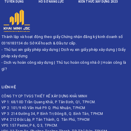
TUYỂN DỤNG
HỒ SƠ NĂNG LỰC
KIẾN THỨC XÂY DỰNG 2023
Thành lập và hoạt động theo giấy Chứng nhận đăng ký kinh doanh số
0316183134 do Sở Kế hoạch & Đầu tư cấp.
-
Thủ tục xin giấy phép xây dựng
|
Dịch vụ xin giấy phép xây dựng
|
Giấy
phép xây dựng
-
Dịch vụ hoàn công xây dựng
|
Thủ tục hoàn công nhà ở
|
Hoàn công là
gì?
LIÊN HỆ
CÔNG TY CP TVGS THIẾT KẾ XÂY DỰNG KHẢI MINH
VP 1: 68/10D Trần Quang Khải, P. Tân Định, Q1, TPHCM.
VP 2: 101/9 Hồ Văn Huê P.9 Q. Phú Nhuận, TPHCM
VP 3: 214 Đường 34, P. Bình Trị Đông B, Q. Bình Tân, TPHCM
VP4: 212 Độc Lập, P. Tân Thành, Q. Tân Phú, TPHCM
VP5: 157 Paster, P 6, Q 3, TPHCM.