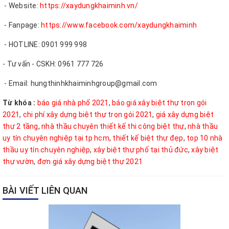
- Website:
https://xaydungkhaiminh.vn/
- Fanpage:
https://www.facebook.com/xaydungkhaiminh
- HOTLINE: 0901 999 998
- Tư vấn - CSKH: 0961 777 726
- Email: hungthinhkhaiminhgroup@gmail.com
Từ khóa :
báo giá nhà phố 2021
,
báo giá xây biệt thự trọn gói
2021
,
chi phí xây dựng biệt thự trọn gói 2021
,
giá xây dựng biệt
thự 2 tầng
,
nhà thầu chuyên thiết kế thi công biệt thự
,
nhà thầu
uy tín chuyên nghiệp tại tp hcm
,
thiết kế biệt thự đẹp
,
top 10 nhà
thầu uy tín chuyên nghiệp
,
xây biệt thự phố tại thủ đức
,
xây biệt
thự vườn
,
đơn giá xây dựng biệt thự 2021
BÀI VIẾT LIÊN QUAN