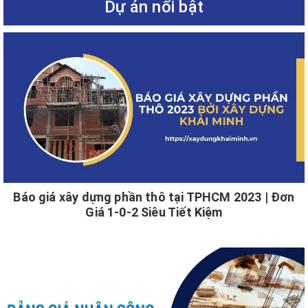
Dự án nổi bật
Báo giá xây dựng phần thô tại TPHCM 2023 | Đơn
Giá 1-0-2 Siêu Tiết Kiệm