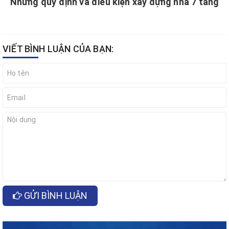
Những quy định và điều kiện xây dựng nhà 7 tầng
VIẾT BÌNH LUẬN CỦA BẠN:
GỬI BÌNH LUẬN