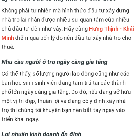
Không phải tự nhiên mà hình thức đầu tư xây dựng
nhà trọ lại nhận được nhiều sự quan tâm của nhiều
chủ đầu tư đến như vây. Hãy cùng
Hưng Thịnh - Khải
Minh
điểm qua bốn lý do nên đầu tư xây nhà trọ cho
thuê.
Nhu cầu người ở trọ ngày càng gia tăng
Có thể thấy, số lượng người lao động cũng như các
bạn học sinh sinh viên đang tạm trú tại các thành
phố lớn ngày càng gia tăng. Do đó, nếu đang sở hữu
một vị trí đẹp, thuận lợi và đang có ý định xây nhà
trọ thì chúng tôi khuyên bạn nên bắt tay ngay vào
triển khai ngay.
Lợi nhuận kinh doanh ổn định