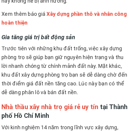
này không hề bị ảnh hưởng.
Xem thêm báo giá
Xây dựng phần thô và nhân công
hoàn thiện
Gia tăng giá trị bất động sản
Trước tiên với những khu đất trống, việc xây dựng
phòng trọ sẽ giúp bạn giữ nguyên hiện trạng và thu
lời nhanh chóng từ chính mảnh đất này. Mặt khác,
khu đất xây dựng phòng trọ bạn sẽ dễ dàng chờ đến
thời điểm giá đất nền tăng cao. Lúc này bạn có thể
dễ dàng phân lô và bán đất nền.
Nhà thầu xây nhà trọ giá rẻ uy tín
tại Thành
phố Hồ Chí Minh
Với kinh nghiệm 14 năm trong lĩnh vực xây dựng,