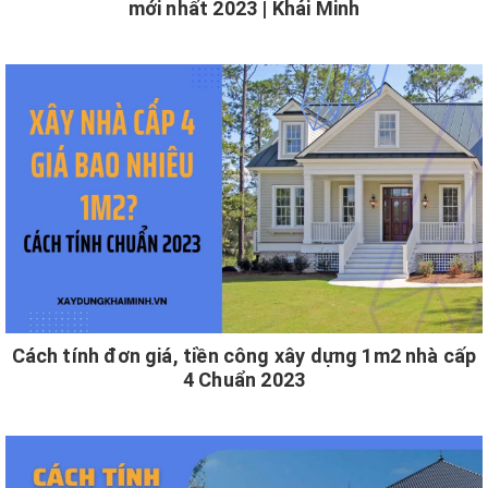
mới nhất 2023 | Khải Minh
Cách tính đơn giá, tiền công xây dựng 1m2 nhà cấp
4 Chuẩn 2023