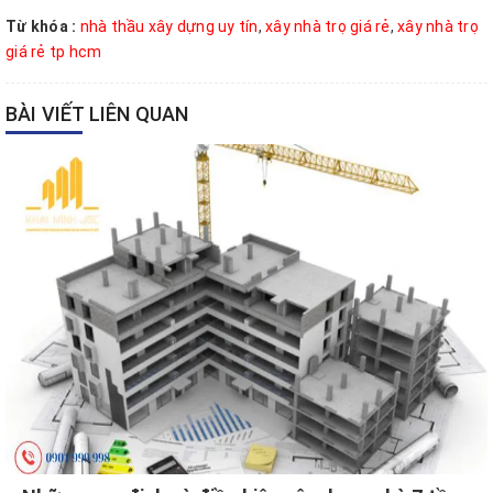
Từ khóa :
nhà thầu xây dựng uy tín
,
xây nhà trọ giá rẻ
,
xây nhà trọ
giá rẻ tp hcm
BÀI VIẾT LIÊN QUAN