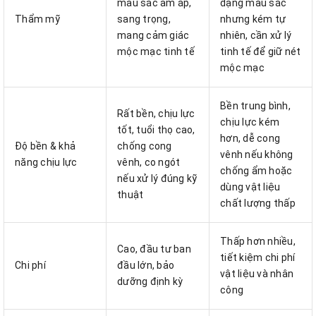
màu sắc ấm áp,
dạng màu sắc
Thẩm mỹ
sang trọng,
nhưng kém tự
mang cảm giác
nhiên, cần xử lý
mộc mạc tinh tế
tinh tế để giữ nét
mộc mạc
Bền trung bình,
Rất bền, chịu lực
chịu lực kém
tốt, tuổi thọ cao,
hơn, dễ cong
Độ bền & khả
chống cong
vênh nếu không
năng chịu lực
vênh, co ngót
chống ẩm hoặc
nếu xử lý đúng kỹ
dùng vật liệu
thuật
chất lượng thấp
Thấp hơn nhiều,
Cao, đầu tư ban
tiết kiệm chi phí
Chi phí
đầu lớn, bảo
vật liệu và nhân
dưỡng định kỳ
công