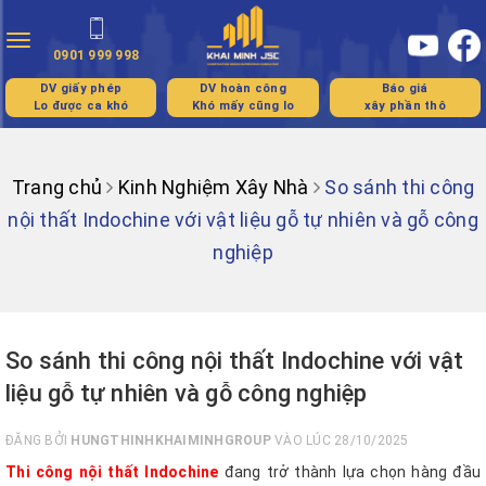
Toggle
0901 999 998
navigation
DV giấy phép
DV hoàn công
Báo giá
Lo được ca khó
Khó mấy cũng lo
xây phần thô
Trang chủ
Kinh Nghiệm Xây Nhà
So sánh thi công
nội thất Indochine với vật liệu gỗ tự nhiên và gỗ công
nghiệp
So sánh thi công nội thất Indochine với vật
liệu gỗ tự nhiên và gỗ công nghiệp
ĐĂNG BỞI
HUNGTHINHKHAIMINHGROUP
VÀO LÚC 28/10/2025
Thi công nội thất Indochine
đang trở thành lựa chọn hàng đầu