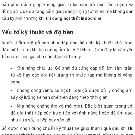
bản phối cảnh giúp không gian Indochine trở nên liền mạch và
đồng bộ. Qua đó tăng cảm giác sang trọng tự nhiên mà không cần
cầu kỳ phô trương khi
thi công nội thất Indochine
.
Yếu tố kỹ thuật và độ bền
Ngoài thẩm mỹ, gỗ còn phải đáp ứng tiêu chí kỹ thuật khắt khe,
đặc biệt trong khí hậu nóng ẩm tại Việt Nam. Dưới đây là các yếu
tố quan trọng gia chủ cần đặc biệt lưu ý:
Khả năng chịu lực: Gỗ phải đủ cứng cáp để làm sàn, trần,
tủ kệ hay các chi tiết trang trí phức tạp mà không bị võng,
cong.
Chống cong vênh, co ngót: Loại gỗ được xử lý chống ẩm,
sấy kỹ lưỡng sẽ hạn chế biến dạng theo thời gian.
Khả năng chống ẩm và mối mọt: Đặc biệt quan trọng với
đồ nội thất tiếp xúc trực tiếp với ánh nắng hoặc độ ẩm cao,
như cửa sổ, tủ bếp hay sàn gỗ.
Gỗ được chọn đúng chuẩn kỹ thuật sẽ giúp thành quả sau khi
thi