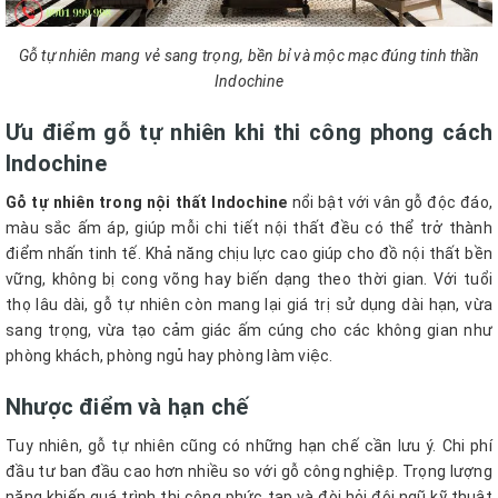
Gỗ tự nhiên mang vẻ sang trọng, bền bỉ và mộc mạc đúng tinh thần
Indochine
Ưu điểm gỗ tự nhiên khi thi công phong cách
Indochine
Gỗ tự nhiên trong nội thất Indochine
nổi bật với vân gỗ độc đáo,
màu sắc ấm áp, giúp mỗi chi tiết nội thất đều có thể trở thành
điểm nhấn tinh tế. Khả năng chịu lực cao giúp cho đồ nội thất bền
vững, không bị cong võng hay biến dạng theo thời gian. Với tuổi
thọ lâu dài, gỗ tự nhiên còn mang lại giá trị sử dụng dài hạn, vừa
sang trọng, vừa tạo cảm giác ấm cúng cho các không gian như
phòng khách, phòng ngủ hay phòng làm việc.
Nhược điểm và hạn chế
Tuy nhiên, gỗ tự nhiên cũng có những hạn chế cần lưu ý. Chi phí
đầu tư ban đầu cao hơn nhiều so với gỗ công nghiệp. Trọng lượng
nặng khiến quá trình thi công phức tạp và đòi hỏi đội ngũ kỹ thuật