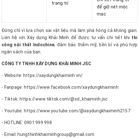
trang trí
để giữ nét mộc
mạc
Đừng chỉ vì lựa chọn sai vật liệu mà làm phá hỏng cả không gian.
Liên hệ với Xây dựng Khải Minh để được tư vấn chi tiết khi
thi
công nội thất Indochine
, đảm bảo thẩm mỹ, bền bỉ và phù hợp
ngân sách của bạn.
CÔNG TY TNHH XÂY DỰNG KHẢI MINH JSC
- Website: https://xaydungkhaiminh.vn/
- Fanpage: https://www.facebook.com/xaydungkhaiminh
- Tiktok: https://www.tiktok.com/@xd_khaiminh.jsc
- Youtube: https://www.youtube.com/@xaydungkhaiminh2157
- HOTLINE: 0901 999 998
- Email: hungthinhkhaiminhgroup@gmail.com