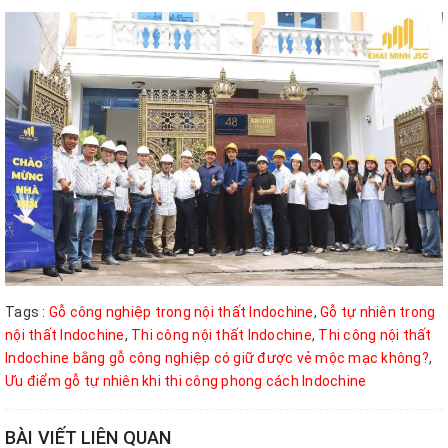
Tags :
Gỗ công nghiệp trong nội thất Indochine
,
Gỗ tự nhiên trong
nội thất Indochine
,
Thi công nội thất Indochine
,
Thi công nội thất
Indochine bằng gỗ công nghiệp có giữ được vẻ mộc mạc không?
,
Ưu điểm gỗ tự nhiên khi thi công phong cách Indochine
BÀI VIẾT LIÊN QUAN