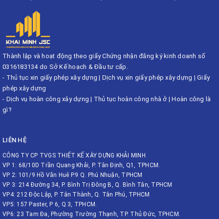
Thành lập và hoạt động theo giấy Chứng nhận đăng ký kinh doanh số
0316183134 do Sở Kế hoạch & Đầu tư cấp.
-
Thủ tục xin giấy phép xây dựng
|
Dịch vụ xin giấy phép xây dựng
|
Giấy
phép xây dựng
-
Dịch vụ hoàn công xây dựng
|
Thủ tục hoàn công nhà ở
|
Hoàn công là
gì?
LIÊN HỆ
CÔNG TY CP TVGS THIẾT KẾ XÂY DỰNG KHẢI MINH
VP 1: 68/10D Trần Quang Khải, P. Tân Định, Q1, TPHCM.
VP 2: 101/9 Hồ Văn Huê P.9 Q. Phú Nhuận, TPHCM
VP 3: 214 Đường 34, P. Bình Trị Đông B, Q. Bình Tân, TPHCM
VP4: 212 Độc Lập, P. Tân Thành, Q. Tân Phú, TPHCM
VP5: 157 Paster, P 6, Q 3, TPHCM.
VP6: 23 Tam Đa, Phường Trường Thạnh, TP. Thủ Đức, TPHCM.