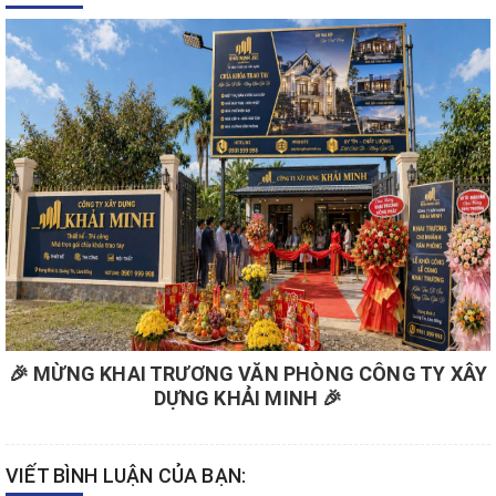
🎉 MỪNG KHAI TRƯƠNG VĂN PHÒNG CÔNG TY XÂY
DỰNG KHẢI MINH 🎉
VIẾT BÌNH LUẬN CỦA BẠN: