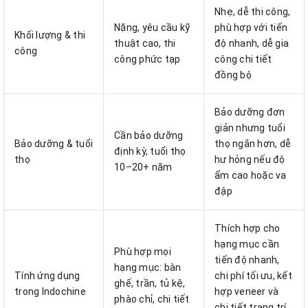
Nhẹ, dễ thi công,
Nặng, yêu cầu kỹ
phù hợp với tiến
Khối lượng & thi
thuật cao, thi
độ nhanh, dễ gia
công
công phức tạp
công chi tiết
đồng bộ
Bảo dưỡng đơn
giản nhưng tuổi
Cần bảo dưỡng
Bảo dưỡng & tuổi
thọ ngắn hơn, dễ
định kỳ, tuổi thọ
thọ
hư hỏng nếu độ
10–20+ năm
ẩm cao hoặc va
đập
Thích hợp cho
hạng mục cần
Phù hợp mọi
tiến độ nhanh,
hạng mục: bàn
Tính ứng dụng
chi phí tối ưu, kết
ghế, trần, tủ kệ,
trong Indochine
hợp veneer và
phào chỉ, chi tiết
chi tiết trang trí