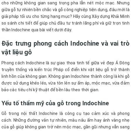
cho những không gian sang trọng pha lẫn nét mộc mạc. Nhưng
giữa gỗ tự nhiên bền chắc và gỗ công nghiệp tiện dụng, đâu mới là
giải pháp tối ưu cho từng hạng mục? Hãy cùng Xây dựng Khải Minh
so sánh chi tiết để giúp chủ đầu tư tránh lãng phí và giữ trọn tinh
thần Indochine qua bài viết dưới đây.
Đặc trưng phong cách Indochine và vai trò
vật liệu gỗ
Phong cách Indochine là sự giao thoa tinh tế giữa vẻ đẹp Á Đông
truyền thống và kiến trúc Pháp cổ điển khi vật liệu gỗ trở thành
linh hồn của không gian. Không gian Indochine thành công là khi gỗ
được sử dụng khéo léo, vừa tôn lên sự ấm áp, mộc mạc, vừa đảm
bảo các tiêu chí kỹ thuật để bền lâu theo thời gian.
Yếu tố thẩm mỹ của gỗ trong Indochine
Gỗ trong nội thất Indochine là công cụ tạo cảm xúc và phong
cách. Những đường vân tự nhiên, màu nâu ấm hay ánh vàng nhẹ
của gỗ giúp không gian trở nên mộc mạc, gần gũi nhưng vẫn sang