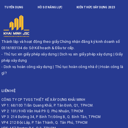
TUYỂN DỤNG
HỒ SƠ NĂNG LỰC
KIẾN THỨC XÂY DỰNG 2023
Thành lập và hoạt động theo giấy Chứng nhận đăng ký kinh doanh số
0316183134 do Sở Kế hoạch & Đầu tư cấp.
-
Thủ tục xin giấy phép xây dựng
|
Dịch vụ xin giấy phép xây dựng
|
Giấy
phép xây dựng
-
Dịch vụ hoàn công xây dựng
|
Thủ tục hoàn công nhà ở
|
Hoàn công là
gì?
LIÊN HỆ
CÔNG TY CP TVGS THIẾT KẾ XÂY DỰNG KHẢI MINH
VP 1: 68/10D Trần Quang Khải, P. Tân Định, Q1, TPHCM.
VP 2: 101/9 Hồ Văn Huê P.9 Q. Phú Nhuận, TPHCM
VP 3: 214 Đường 34, P. Bình Trị Đông B, Q. Bình Tân, TPHCM
VP4: 212 Độc Lập, P. Tân Thành, Q. Tân Phú, TPHCM