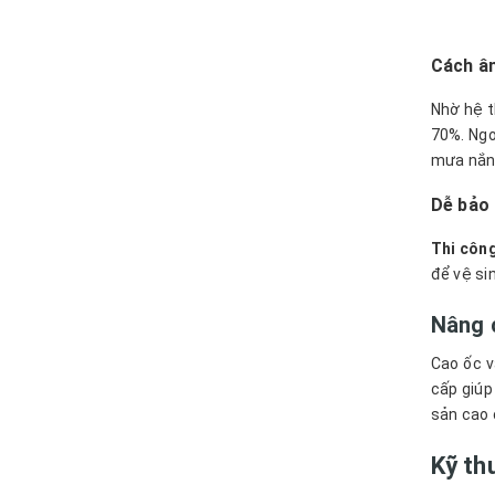
Cách â
Nhờ hệ t
70%. Ngo
mưa nắng
Dễ bảo 
Thi công
để vệ si
Nâng c
Cao ốc v
cấp giúp
sản cao 
Kỹ th