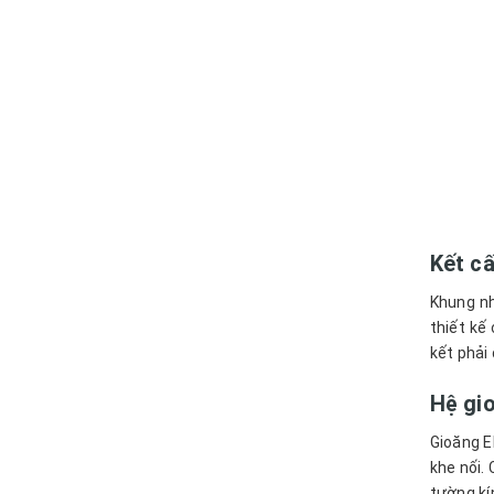
Kết c
Khung nh
thiết kế
kết phải 
Hệ gio
Gioăng E
khe nối.
tường kí