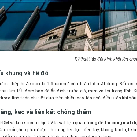
Kỹ thuật lắp đặt kính khối lớn ch
ấu khung và hệ đỡ
ôm, thép hoặc inox là “bộ xương” của toàn bộ mặt dựng. Đối với c
 chịu lực tốt, đảm bảo độ ổn định trước gió, mưa và tải trọng tĩnh. 
được tính toán chi tiết dựa trên chiều cao tòa nhà, điều kiện khí hậu
ăng, keo và liên kết chống thấm
PDM và keo silicon chịu UV là vật liệu quan trọng để
thi công mặt dự
 Các mối ghép phải được thi công liên tục, đều tay, không tạo bọt kh
nh dễ rò nước hoặc bong tách sau thời gian dài sử dụng.