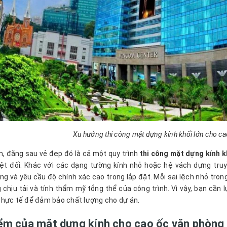
Xu hướng thi công mặt dựng kính khối lớn cho ca
n, đằng sau vẻ đẹp đó là cả một quy trình
thi công mặt dựng kính k
ệt đối. Khác với các dạng tường kính nhỏ hoặc hệ vách dựng truyề
ng và yêu cầu độ chính xác cao trong lắp đặt. Mỗi sai lệch nhỏ tron
 chịu tải và tính thẩm mỹ tổng thể của công trình. Vì vậy, bạn cần
hực tế để đảm bảo chất lượng cho dự án.
ểm của mặt dựng kính cho cao ốc văn phòng