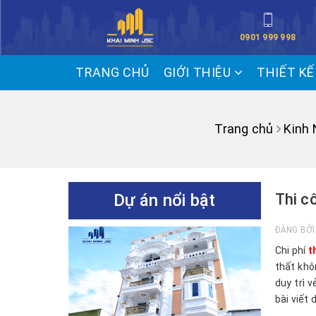
0901 999 998
TRANG CHỦ
GIỚI THIỆU
THIẾT K
Trang chủ
Kinh
Dự án nổi bật
Thi c
ĐĂNG BỞ
Chi phí
t
thất khô
duy trì 
bài viết 