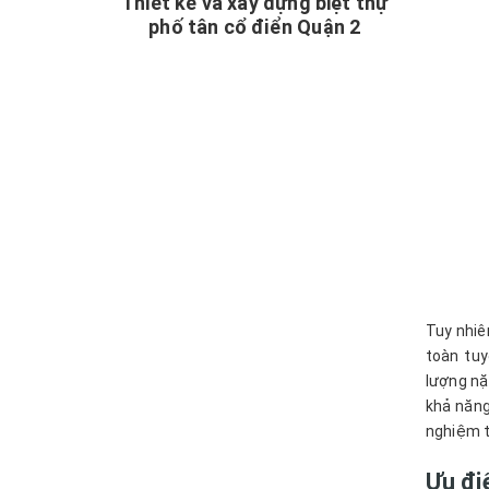
Thiết kế và xây dựng biệt thự
phố tân cổ điển Quận 2
Tuy nhiê
toàn tuy
lượng nặ
khả năng
nghiệm t
Ưu đi