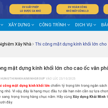
DV GIẤY PHÉP
DV HOÀN CÔNG
LO ĐƯỢC CA KHÓ
KHÓ MẤY CŨNG LO
Ế
XÂY DỰNG
CÔNG TRÌNH
DỊCH VỤ
BÁ
 Nghiệm Xây Nhà
Thi công mặt dựng kính khối lớn cho
ông mặt dựng kính khối lớn cho cao ốc văn ph
I
HUNGTHINHKHAIMINHGROUP
VÀO LÚC 23/10/2025
hi công mặt dựng kính khối lớn
chiếm tỷ trọng lớn trong ngân sách 
ng nhỏ. Vì vậy, đây là hạng mục đầu tư dài hạn nên cần sự lựa chọ
vẻ sang trọng trong hàng chục năm. Hãy cùng
Xây dựng Khải Minh
t
dưới đây.