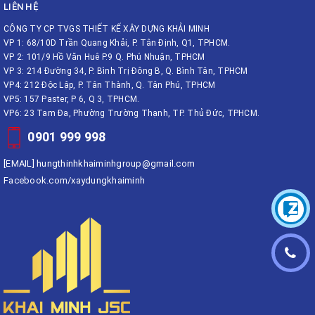
LIÊN HỆ
CÔNG TY CP TVGS THIẾT KẾ XÂY DỰNG KHẢI MINH
VP 1: 68/10D Trần Quang Khải, P. Tân Định, Q1, TPHCM.
VP 2: 101/9 Hồ Văn Huê P.9 Q. Phú Nhuận, TPHCM
VP 3: 214 Đường 34, P. Bình Trị Đông B, Q. Bình Tân, TPHCM
VP4: 212 Độc Lập, P. Tân Thành, Q. Tân Phú, TPHCM
VP5: 157 Paster, P 6, Q 3, TPHCM.
VP6: 23 Tam Đa, Phường Trường Thạnh, TP. Thủ Đức, TPHCM.
0901 999 998
[EMAIL]
hungthinhkhaiminhgroup@gmail.com
Facebook.com/xaydungkhaiminh