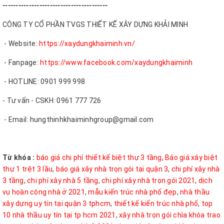
----------------------------------------
CÔNG TY CỔ PHẦN TVGS THIẾT KẾ XÂY DỰNG KHẢI MINH
- Website:
https://xaydungkhaiminh.vn/
- Fanpage:
https://www.facebook.com/xaydungkhaiminh
- HOTLINE: 0901 999 998
- Tư vấn - CSKH: 0961 777 726
- Email: hungthinhkhaiminhgroup@gmail.com
Từ khóa :
báo giá chi phí thiết kế biệt thự 3 tầng
,
Báo giá xây biệt
thự 1 trệt 3 lầu
,
báo giá xây nhà trọn gói tại quận 3
,
chi phí xây nhà
3 tầng
,
chi phí xây nhà 5 tầng
,
chi phí xây nhà trọn gói 2021
,
dịch
vụ hoàn công nhà ở 2021
,
mẫu kiến trúc nhà phố đẹp
,
nhà thầu
xây dựng uy tín tại quận 3 tphcm
,
thiết kế kiến trúc nhà phố
,
top
10 nhà thầu uy tín tại tp hcm 2021
,
xây nhà trọn gói chìa khóa trao