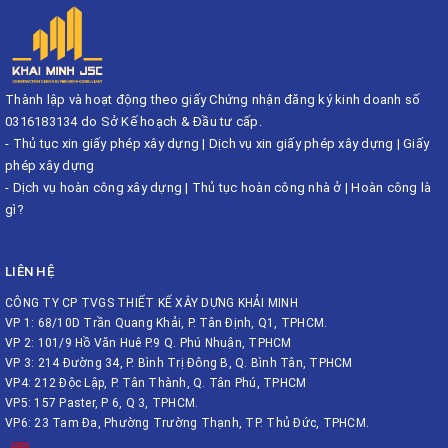
Thành lập và hoạt động theo giấy Chứng nhận đăng ký kinh doanh số
0316183134 do Sở Kế hoạch & Đầu tư cấp.
-
Thủ tục xin giấy phép xây dựng
|
Dịch vụ xin giấy phép xây dựng
|
Giấy
phép xây dựng
-
Dịch vụ hoàn công xây dựng
|
Thủ tục hoàn công nhà ở
|
Hoàn công là
gì?
LIÊN HỆ
CÔNG TY CP TVGS THIẾT KẾ XÂY DỰNG KHẢI MINH
VP 1: 68/10D Trần Quang Khải, P. Tân Định, Q1, TPHCM.
VP 2: 101/9 Hồ Văn Huê P.9 Q. Phú Nhuận, TPHCM
VP 3: 214 Đường 34, P. Bình Trị Đông B, Q. Bình Tân, TPHCM
VP4: 212 Độc Lập, P. Tân Thành, Q. Tân Phú, TPHCM
VP5: 157 Paster, P 6, Q 3, TPHCM.
VP6: 23 Tam Đa, Phường Trường Thạnh, TP. Thủ Đức, TPHCM.