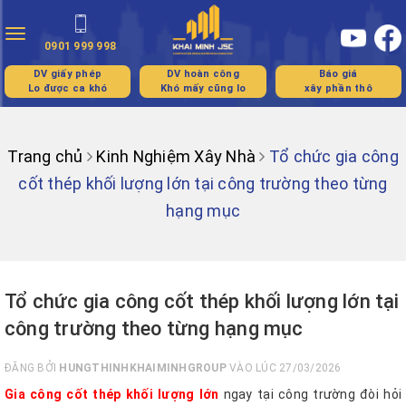
Toggle
0901 999 998
navigation
DV giấy phép
DV hoàn công
Báo giá
Lo được ca khó
Khó mấy cũng lo
xây phần thô
Trang chủ
Kinh Nghiệm Xây Nhà
Tổ chức gia công
cốt thép khối lượng lớn tại công trường theo từng
hạng mục
Tổ chức gia công cốt thép khối lượng lớn tại
công trường theo từng hạng mục
ĐĂNG BỞI
HUNGTHINHKHAIMINHGROUP
VÀO LÚC 27/03/2026
Gia công cốt thép khối lượng lớn
ngay tại công trường đòi hỏi