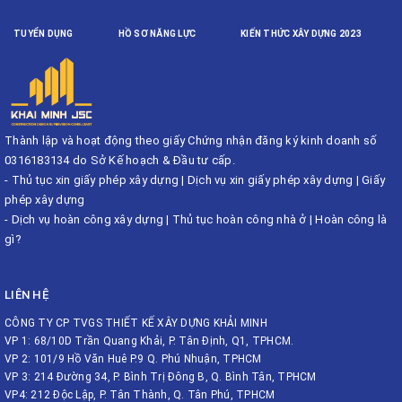
TUYỂN DỤNG
HỒ SƠ NĂNG LỰC
KIẾN THỨC XÂY DỰNG 2023
Thành lập và hoạt động theo giấy Chứng nhận đăng ký kinh doanh số
0316183134 do Sở Kế hoạch & Đầu tư cấp.
-
Thủ tục xin giấy phép xây dựng
|
Dịch vụ xin giấy phép xây dựng
|
Giấy
phép xây dựng
-
Dịch vụ hoàn công xây dựng
|
Thủ tục hoàn công nhà ở
|
Hoàn công là
gì?
LIÊN HỆ
CÔNG TY CP TVGS THIẾT KẾ XÂY DỰNG KHẢI MINH
VP 1: 68/10D Trần Quang Khải, P. Tân Định, Q1, TPHCM.
VP 2: 101/9 Hồ Văn Huê P.9 Q. Phú Nhuận, TPHCM
VP 3: 214 Đường 34, P. Bình Trị Đông B, Q. Bình Tân, TPHCM
VP4: 212 Độc Lập, P. Tân Thành, Q. Tân Phú, TPHCM