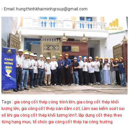
- Email: hungthinhkhaiminhgroup@gmail.com
Tags :
gia công cốt thép công trình lớn
,
gia công cốt thép khối
lượng lớn
,
gia công cốt thép sàn dầm cột
,
Làm sao kiểm soát sai
số khi gia công cốt thép khối lượng lớn?
,
lắp dựng cốt thép theo
từng hạng mục
,
tổ chức gia công cốt thép tại công trường