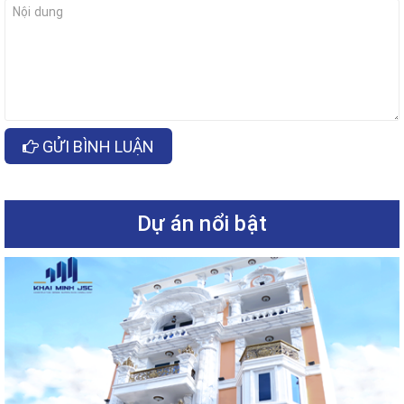
GỬI BÌNH LUẬN
Dự án nổi bật