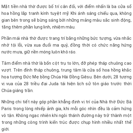
Mặt tiền nhà thờ được bố trí cân đối, với điểm nhấn là ba cửa sổ
hoa hồng lắp tranh kính tuyệt mỹ. Khi ánh sáng chiếu qua, không
gian bên trong sẽ bừng sáng bởi những mảng màu sắc sinh động,
tăng thêm phần lung linh, nhiệm màu.
Phần mái nhà thờ được trang trí bằng những bức tượng, vừa nhắc
nhở tội lỗi, vừa xua đuổi ma quỷ, đồng thời có chức năng hứng
nước mưa, giữ nền móng luôn khô ráo.
Tâm điểm nhà thờ là bốn cột trụ to lớn, đỡ phép tháp chuông cao
vượt. Trên đỉnh tháp chuông, trung tâm là cửa sổ hoa hồng khắc
họa tượng Đức Mẹ bồng Chúa Hài Đồng Giêsu. Bên dưới, 28 tượng
vị vua của 28 triều đại Juda tái hiện lịch sử tôn giáo trước thời
Chúa giáng trần.
Những chi tiết này góp phần khẳng định vị trí của Nhà thờ Đức Bà
Paris trong lòng nhiếp ảnh gia, khi mỗi góc nhìn đều là cảm hứng
vô tận. Không ngạc nhiên khi ngôi thánh đường này trở thành một
trong những công trình kiến trúc được chụp hình nhiều nhất thế
giới.