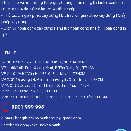
Thành lập và hoạt động theo giấy Chứng nhận đăng ký kinh doanh số
0316183134 do Sở Kế hoạch & Đầu tư cấp.
-
Thủ tục xin giấy phép xây dựng
|
Dịch vụ xin giấy phép xây dựng
|
Giấy
phép xây dựng
-
Dịch vụ hoàn công xây dựng
|
Thủ tục hoàn công nhà ở
|
Hoàn công là
gì?
LIÊN HỆ
CÔNG TY CP TVGS THIẾT KẾ XÂY DỰNG KHẢI MINH
VP 1: 68/10D Trần Quang Khải, P. Tân Định, Q1, TPHCM.
VP 2: 101/9 Hồ Văn Huê P.9 Q. Phú Nhuận, TPHCM
VP 3: 214 Đường 34, P. Bình Trị Đông B, Q. Bình Tân, TPHCM
VP4: 212 Độc Lập, P. Tân Thành, Q. Tân Phú, TPHCM
VP5: 157 Paster, P 6, Q 3, TPHCM.
VP6: 23 Tam Đa, Phường Trường Thạnh, TP. Thủ Đức, TPHCM.
0901 999 998
[EMAIL]
hungthinhkhaiminhgroup@gmail.com
Facebook.com/xaydungkhaiminh