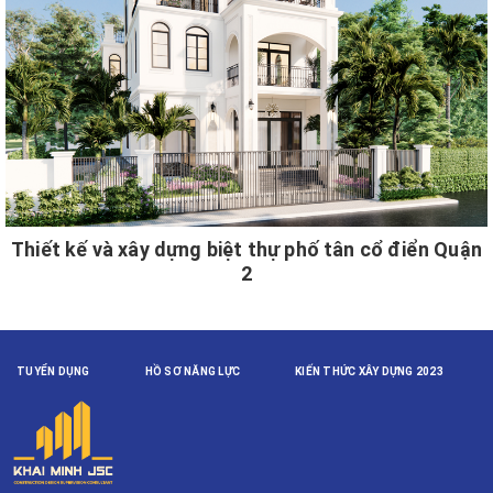
Thiết kế và xây dựng biệt thự phố tân cổ điển Quận
2
TUYỂN DỤNG
HỒ SƠ NĂNG LỰC
KIẾN THỨC XÂY DỰNG 2023