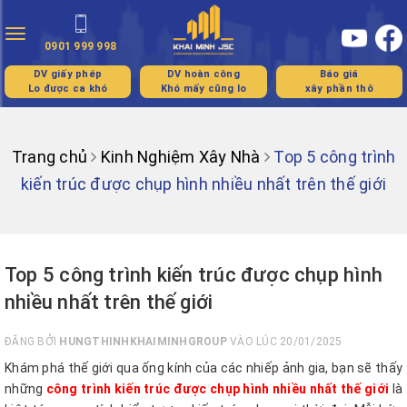
Toggle
0901 999 998
navigation
DV giấy phép
DV hoàn công
Báo giá
Lo được ca khó
Khó mấy cũng lo
xây phần thô
Trang chủ
Kinh Nghiệm Xây Nhà
Top 5 công trình
kiến trúc được chụp hình nhiều nhất trên thế giới
Top 5 công trình kiến trúc được chụp hình
nhiều nhất trên thế giới
ĐĂNG BỞI
HUNGTHINHKHAIMINHGROUP
VÀO LÚC 20/01/2025
Khám phá thế giới qua ống kính của các nhiếp ảnh gia, bạn sẽ thấy
những
công trình kiến trúc được chụp hình nhiều nhất thế giới
là