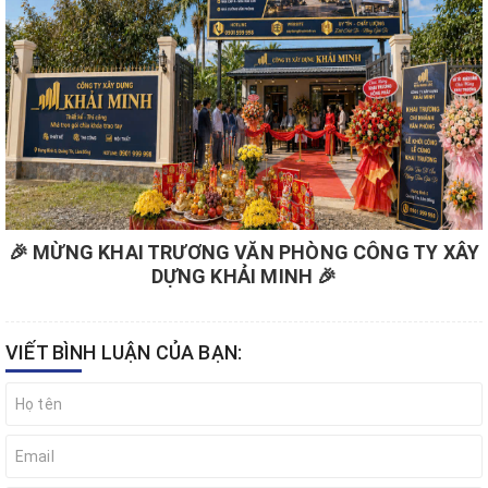
🎉 MỪNG KHAI TRƯƠNG VĂN PHÒNG CÔNG TY XÂY
DỰNG KHẢI MINH 🎉
VIẾT BÌNH LUẬN CỦA BẠN: