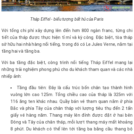
Tháp Eiffel - biểu tượng bất hủ của Paris
Với tổng chi phí xây dựng lên đến hơn 800 ngàn franc, từng chi
tiết của tháp được thực hiện tỉ mỉ và kỳ công. Đặc biệt, tòa tháp
sở hữu hai nhà hàng nổi tiếng, trong đó có Le Jules Verne, nằm tại
tầng hai và tầng ba.
Với ba tầng đặc biệt, công trình nổi tiếng Tháp Eiffel mang lại
những trải nghiệm phong phú cho du khách tham quan và các nhà
nhiếp ảnh:
Tầng đầu tiên: Đây là cấu trúc bốn chân tạo thành hình
vuông lớn cao 125m. Tổng chiều cao của tháp là 325m với
116 ăng ten khác nhau. Quầy bán vé tham quan nằm ở phía
Bắc và phía Tây của chân tháp với lượng tiêu thụ đến 2 tấn
giấy vé hàng năm. Thang máy lên đỉnh được đặt ở hai bên
Đông và Tây của chân tháp, mỗi lượt thang máy mất khoảng
8 phút. Du khách có thể lên tới tầng ba bằng cầu thang bộ