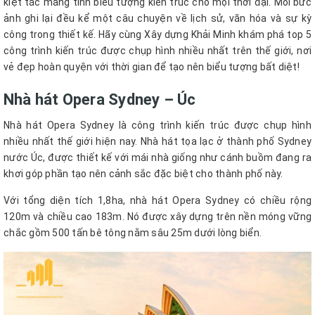
kiệt tác mang tính biểu tượng kiến trúc cho mọi thời đại. Mỗi bức
ảnh ghi lại đều kể một câu chuyện về lịch sử, văn hóa và sự kỳ
công trong thiết kế. Hãy cùng Xây dựng Khải Minh khám phá top 5
công trình kiến trúc được chụp hình nhiều nhất trên thế giới, nơi
vẻ đẹp hoàn quyện với thời gian để tạo nên biểu tượng bất diệt!
Nhà hát Opera Sydney – Úc
Nhà hát Opera Sydney là công trình kiến trúc được chụp hình
nhiều nhất thế giới hiện nay. Nhà hát tọa lạc ở thành phố Sydney
nước Úc, được thiết kế với mái nhà giống như cánh buồm đang ra
khơi góp phần tạo nên cảnh sắc đặc biệt cho thành phố này.
Với tổng diện tích 1,8ha, nhà hát Opera Sydney có chiều rộng
120m và chiều cao 183m. Nó được xây dựng trên nền móng vững
chắc gồm 500 tấn bê tông nằm sâu 25m dưới lòng biển.