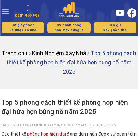
Toggle
0901 999 998
navigation
DV giấy phép
DV hoàn công
Báo giá
Lo được ca khó
Khó mấy cũng lo
xây phần thô
Trang chủ
Kinh Nghiệm Xây Nhà
Top 5 phong cách
thiết kế phòng họp hiện đại hứa hẹn bùng nổ năm
2025
Top 5 phong cách thiết kế phòng họp hiện
đại hứa hẹn bùng nổ năm 2025
ĐĂNG BỞI
HUNGTHINHKHAIMINHGROUP
VÀO LÚC 10/01/2025
Các thiết kế
phòng họp hiện đại
đang dần nhận được sự quan tâm