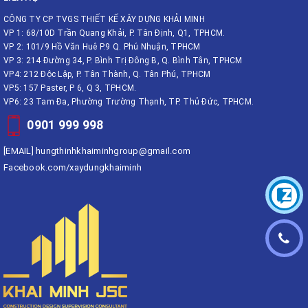
CÔNG TY CP TVGS THIẾT KẾ XÂY DỰNG KHẢI MINH
VP 1: 68/10D Trần Quang Khải, P. Tân Định, Q1, TPHCM.
VP 2: 101/9 Hồ Văn Huê P.9 Q. Phú Nhuận, TPHCM
VP 3: 214 Đường 34, P. Bình Trị Đông B, Q. Bình Tân, TPHCM
VP4: 212 Độc Lập, P. Tân Thành, Q. Tân Phú, TPHCM
VP5: 157 Paster, P 6, Q 3, TPHCM.
VP6: 23 Tam Đa, Phường Trường Thạnh, TP. Thủ Đức, TPHCM.
0901 999 998
[EMAIL]
hungthinhkhaiminhgroup@gmail.com
Facebook.com/xaydungkhaiminh