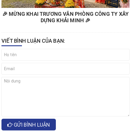
🎉 MỪNG KHAI TRƯƠNG VĂN PHÒNG CÔNG TY XÂY
DỰNG KHẢI MINH 🎉
VIẾT BÌNH LUẬN CỦA BẠN:
GỬI BÌNH LUẬN