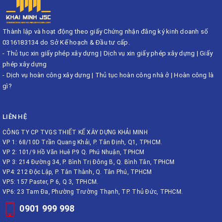
Thành lập và hoạt động theo giấy Chứng nhận đăng ký kinh doanh số
0316183134 do Sở Kế hoạch & Đầu tư cấp.
-
Thủ tục xin giấy phép xây dựng
|
Dịch vụ xin giấy phép xây dựng
|
Giấy
phép xây dựng
-
Dịch vụ hoàn công xây dựng
|
Thủ tục hoàn công nhà ở
|
Hoàn công là
gì?
LIÊN HỆ
CÔNG TY CP TVGS THIẾT KẾ XÂY DỰNG KHẢI MINH
VP 1: 68/10D Trần Quang Khải, P. Tân Định, Q1, TPHCM.
VP 2: 101/9 Hồ Văn Huê P.9 Q. Phú Nhuận, TPHCM
VP 3: 214 Đường 34, P. Bình Trị Đông B, Q. Bình Tân, TPHCM
VP4: 212 Độc Lập, P. Tân Thành, Q. Tân Phú, TPHCM
VP5: 157 Paster, P 6, Q 3, TPHCM.
VP6: 23 Tam Đa, Phường Trường Thạnh, TP. Thủ Đức, TPHCM.
0901 999 998