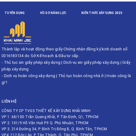
TUYỂN DỤNG
HỒ SƠ NĂNG LỰC
KIẾN THỨC XÂY DỰNG 2023
Thành lập và hoạt động theo giấy Chứng nhận đăng ký kinh doanh số
0316183134 do Sở Kế hoạch & Đầu tư cấp.
-
Thủ tục xin giấy phép xây dựng
|
Dịch vụ xin giấy phép xây dựng
|
Giấy
phép xây dựng
-
Dịch vụ hoàn công xây dựng
|
Thủ tục hoàn công nhà ở
|
Hoàn công là
gì?
LIÊN HỆ
CÔNG TY CP TVGS THIẾT KẾ XÂY DỰNG KHẢI MINH
VP 1: 68/10D Trần Quang Khải, P. Tân Định, Q1, TPHCM.
VP 2: 101/9 Hồ Văn Huê P.9 Q. Phú Nhuận, TPHCM
VP 3: 214 Đường 34, P. Bình Trị Đông B, Q. Bình Tân, TPHCM
VP4: 212 Độc Lập, P. Tân Thành, Q. Tân Phú, TPHCM