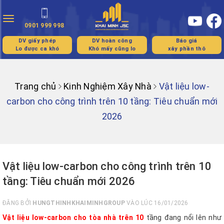
Toggle
0901 999 998
navigation
DV giấy phép
DV hoàn công
Báo giá
Lo được ca khó
Khó mấy cũng lo
xây phần thô
Trang chủ
Kinh Nghiệm Xây Nhà
Vật liệu low-
carbon cho công trình trên 10 tầng: Tiêu chuẩn mới
2026
Vật liệu low-carbon cho công trình trên 10
tầng: Tiêu chuẩn mới 2026
ĐĂNG BỞI
HUNGTHINHKHAIMINHGROUP
VÀO LÚC 16/01/2026
Vật liệu low-carbon cho tòa nhà trên 10
tầng đang nổi lên như