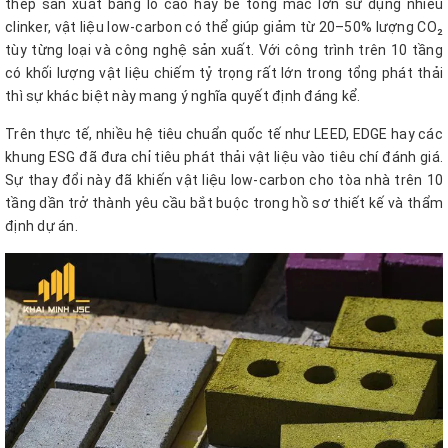
thép sản xuất bằng lò cao hay bê tông mác lớn sử dụng nhiều
clinker, vật liệu low-carbon có thể giúp giảm từ 20–50% lượng CO₂
tùy từng loại và công nghệ sản xuất. Với công trình trên 10 tầng
có khối lượng vật liệu chiếm tỷ trọng rất lớn trong tổng phát thải
thì sự khác biệt này mang ý nghĩa quyết định đáng kể.
Trên thực tế, nhiều hệ tiêu chuẩn quốc tế như LEED, EDGE hay các
khung ESG đã đưa chỉ tiêu phát thải vật liệu vào tiêu chí đánh giá.
Sự thay đổi này đã khiến vật liệu low-carbon cho tòa nhà trên 10
tầng dần trở thành yêu cầu bắt buộc trong hồ sơ thiết kế và thẩm
định dự án.