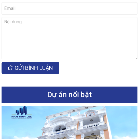
GỬI BÌNH LUẬN
Dự án nổi bật