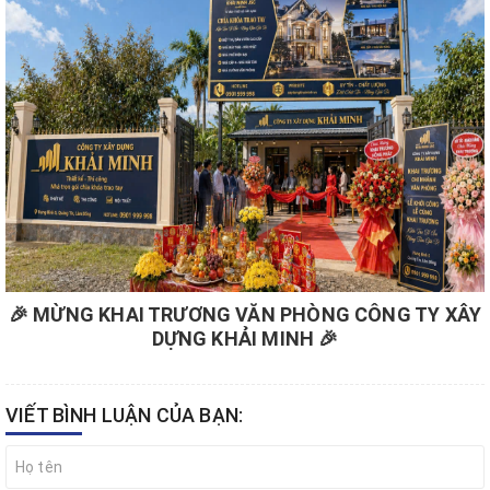
🎉 MỪNG KHAI TRƯƠNG VĂN PHÒNG CÔNG TY XÂY
DỰNG KHẢI MINH 🎉
VIẾT BÌNH LUẬN CỦA BẠN: