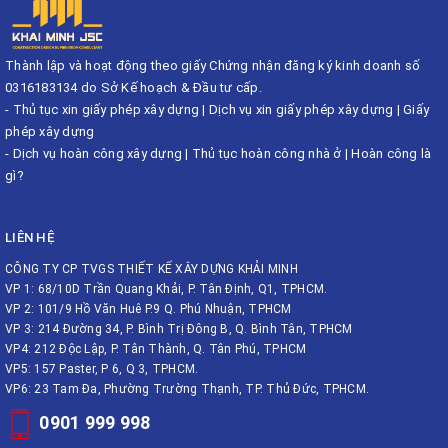
Thành lập và hoạt động theo giấy Chứng nhận đăng ký kinh doanh số
0316183134 do Sở Kế hoạch & Đầu tư cấp.
-
Thủ tục xin giấy phép xây dựng
|
Dịch vụ xin giấy phép xây dựng
|
Giấy
phép xây dựng
-
Dịch vụ hoàn công xây dựng
|
Thủ tục hoàn công nhà ở
|
Hoàn công là
gì?
LIÊN HỆ
CÔNG TY CP TVGS THIẾT KẾ XÂY DỰNG KHẢI MINH
VP 1: 68/10D Trần Quang Khải, P. Tân Định, Q1, TPHCM.
VP 2: 101/9 Hồ Văn Huê P.9 Q. Phú Nhuận, TPHCM
VP 3: 214 Đường 34, P. Bình Trị Đông B, Q. Bình Tân, TPHCM
VP4: 212 Độc Lập, P. Tân Thành, Q. Tân Phú, TPHCM
VP5: 157 Paster, P 6, Q 3, TPHCM.
VP6: 23 Tam Đa, Phường Trường Thạnh, TP. Thủ Đức, TPHCM.
0901 999 998