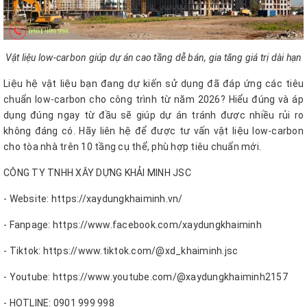
Vật liệu low-carbon giúp dự án cao tầng dễ bán, gia tăng giá trị dài hạn
Liệu hệ vật liệu bạn đang dự kiến sử dụng đã đáp ứng các tiêu
chuẩn low-carbon cho công trình từ năm 2026? Hiểu đúng và áp
dụng đúng ngay từ đầu sẽ giúp dự án tránh được nhiều rủi ro
không đáng có. Hãy liên hệ để được tư vấn vật liệu low-carbon
cho tòa nhà trên 10 tầng cụ thể, phù hợp tiêu chuẩn mới.
CÔNG TY TNHH XÂY DỰNG KHẢI MINH JSC
- Website: https://xaydungkhaiminh.vn/
- Fanpage: https://www.facebook.com/xaydungkhaiminh
- Tiktok: https://www.tiktok.com/@xd_khaiminh.jsc
- Youtube: https://www.youtube.com/@xaydungkhaiminh2157
- HOTLINE: 0901 999 998