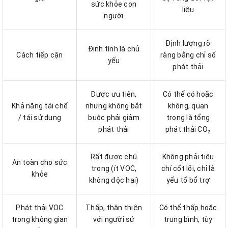
sức khỏe con
liệu
người
Định lượng rõ
Định tính là chủ
Cách tiếp cận
ràng bằng chỉ số
yếu
phát thải
Được ưu tiên,
Có thể có hoặc
Khả năng tái chế
nhưng không bắt
không, quan
/ tái sử dụng
buộc phải giảm
trọng là tổng
phát thải
phát thải CO₂
Rất được chú
Không phải tiêu
An toàn cho sức
trọng (ít VOC,
chí cốt lõi, chỉ là
khỏe
không độc hại)
yếu tố bổ trợ
Phát thải VOC
Thấp, thân thiện
Có thể thấp hoặc
trong không gian
với người sử
trung bình, tùy