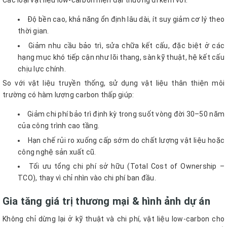
Độ bền cao, khả năng ổn định lâu dài, ít suy giảm cơ lý theo
thời gian.
Giảm nhu cầu bảo trì, sửa chữa kết cấu, đặc biệt ở các
hạng mục khó tiếp cận như lõi thang, sàn kỹ thuật, hệ kết cấu
chịu lực chính.
So với vật liệu truyền thống, sử dụng vật liệu thân thiện môi
trường có hàm lượng carbon thấp giúp:
Giảm chi phí bảo trì định kỳ trong suốt vòng đời 30–50 năm
của công trình cao tầng.
Hạn chế rủi ro xuống cấp sớm do chất lượng vật liệu hoặc
công nghệ sản xuất cũ.
Tối ưu tổng chi phí sở hữu (Total Cost of Ownership –
TCO), thay vì chỉ nhìn vào chi phí ban đầu.
Gia tăng giá trị thương mại & hình ảnh dự án
Không chỉ dừng lại ở kỹ thuật và chi phí, vật liệu low-carbon cho