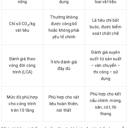
sống
dụng
loại vật liệu
Thường không
Là tiêu chí bắt
Chỉ số CO₂/kg
được công bố
buộc, được kiểm
vật liệu
hoặc không phải
soát chặt chẽ
yếu tố chính
Đánh giá xuyên
Đánh giá theo
suốt từ sản xuất
Ít khi đánh giá
vòng đời công
– vận chuyển –
đầy đủ
trình (LCA)
thi công – sử
dụng
Phù hợp cho kết
Mức độ phù hợp
Phù hợp cho vật
cấu chính: móng,
cho công trình
liệu hoàn thiện,
sàn, cột, lõi
trên 10 tầng
nội thất
thang