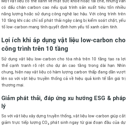
Một vật liệu có thể xanh về mặt sức khỏe hoặc tái chế, nhưng vẫn
có dấu chân carbon cao nếu quá trình sản xuất tiêu tốn nhiều
năng lượng hoặc sử dụng công nghệ lạc hậu. Với công trình trên
10 tầng khi các chỉ số phát thải ngày càng bị kiểm soát chặt, yếu
tố low-carbon mang tính quyết định hơn yếu tố xanh cảm tính.
Lợi ích khi áp dụng vật liệu low-carbon cho
công trình trên 10 tầng
Sử dụng vật liệu low-carbon cho tòa nhà trên 10 tầng tạo ra lợi
thế cạnh tranh rõ rệt cho dự án cao tầng trong dài hạn. Nhìn
chung, hiện nay vật liệu có hàm lượng carbon thấp đang dần vượt
lên so với vật liệu truyền thống cả về hiệu quả kinh tế lẫn giá trị
thương mại.
Giảm phát thải, đáp ứng xu hướng ESG & pháp
lý
So với vật liệu xây dựng truyền thống, vật liệu low-carbon giúp cắt
giảm trực tiếp lượng CO₂ phát sinh ngay từ giai đoạn đầu của dự