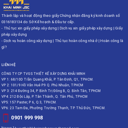
Thành lập và hoạt động theo giấy Chứng nhận đăng ký kinh doanh số
0316183134 do Sở Kế hoạch & Đầu tư cấp.
-
Thủ tục xin giấy phép xây dựng
|
Dịch vụ xin giấy phép xây dựng
|
Giấy
phép xây dựng
-
Dịch vụ hoàn công xây dựng
|
Thủ tục hoàn công nhà ở
|
Hoàn công là
gì?
LIÊN HỆ
CÔNG TY CP TVGS THIẾT KẾ XÂY DỰNG KHẢI MINH
VP 1: 68/10D Trần Quang Khải, P. Tân Định, Q1, TPHCM.
VP 2: 101/9 Hồ Văn Huê P.9 Q. Phú Nhuận, TPHCM
VP 3: 214 Đường 34, P. Bình Trị Đông B, Q. Bình Tân, TPHCM
VP4: 212 Độc Lập, P. Tân Thành, Q. Tân Phú, TPHCM
VP5: 157 Paster, P 6, Q 3, TPHCM.
VP6: 23 Tam Đa, Phường Trường Thạnh, TP. Thủ Đức, TPHCM.
0901 999 998