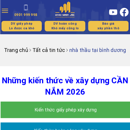
Toggle
0901 999 998
navigation
DV giấy phép
DV hoàn công
Báo giá
Lo được ca khó
Khó mấy cũng lo
xây phần thô
Trang chủ
Tất cả tin tức
nhà thầu tại bình dương
Những kiến thức về xây dựng CẦN
NẮM 2026
Kiến thức giấy phép xây dựng