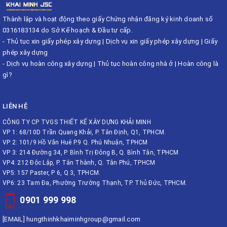
Thành lập và hoạt động theo giấy Chứng nhận đăng ký kinh doanh số
0316183134 do Sở Kế hoạch & Đầu tư cấp.
-
Thủ tục xin giấy phép xây dựng
|
Dịch vụ xin giấy phép xây dựng
|
Giấy
phép xây dựng
-
Dịch vụ hoàn công xây dựng
|
Thủ tục hoàn công nhà ở
|
Hoàn công là
gì?
LIÊN HỆ
CÔNG TY CP TVGS THIẾT KẾ XÂY DỰNG KHẢI MINH
VP 1: 68/10D Trần Quang Khải, P. Tân Định, Q1, TPHCM.
VP 2: 101/9 Hồ Văn Huê P.9 Q. Phú Nhuận, TPHCM
VP 3: 214 Đường 34, P. Bình Trị Đông B, Q. Bình Tân, TPHCM
VP4: 212 Độc Lập, P. Tân Thành, Q. Tân Phú, TPHCM
VP5: 157 Paster, P 6, Q 3, TPHCM.
VP6: 23 Tam Đa, Phường Trường Thạnh, TP. Thủ Đức, TPHCM.
0901 999 998
[EMAIL]
hungthinhkhaiminhgroup@gmail.com