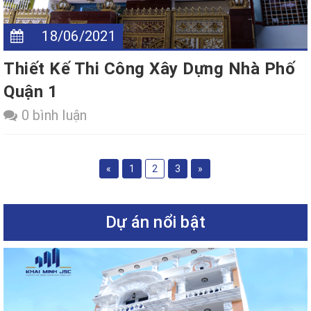
18/06/2021
Thiết Kế Thi Công Xây Dựng Nhà Phố
Quận 1
0 bình luận
«
1
2
3
»
Dự án nổi bật