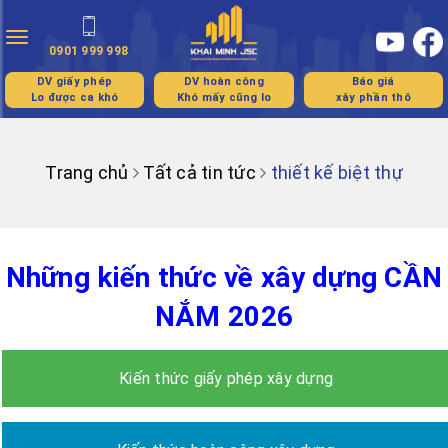
Toggle
0901 999 998
navigation
DV giấy phép
DV hoàn công
Báo giá
Lo được ca khó
Khó mấy cũng lo
xây phần thô
Trang chủ
Tất cả tin tức
thiết kế biệt thự
Những kiến thức về xây dựng CẦN
NẮM 2026
Kiến thức giấy phép xây dựng