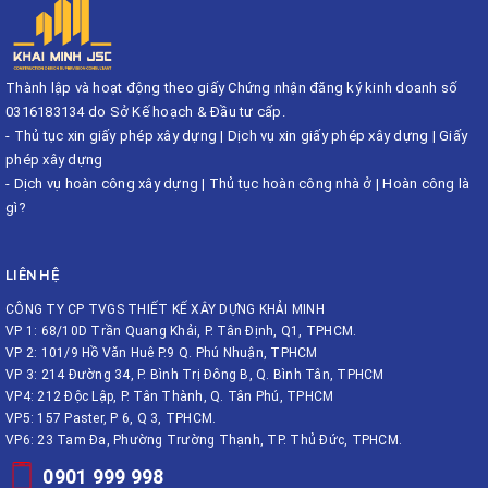
Thành lập và hoạt động theo giấy Chứng nhận đăng ký kinh doanh số
0316183134 do Sở Kế hoạch & Đầu tư cấp.
-
Thủ tục xin giấy phép xây dựng
|
Dịch vụ xin giấy phép xây dựng
|
Giấy
phép xây dựng
-
Dịch vụ hoàn công xây dựng
|
Thủ tục hoàn công nhà ở
|
Hoàn công là
gì?
LIÊN HỆ
CÔNG TY CP TVGS THIẾT KẾ XÂY DỰNG KHẢI MINH
VP 1: 68/10D Trần Quang Khải, P. Tân Định, Q1, TPHCM.
VP 2: 101/9 Hồ Văn Huê P.9 Q. Phú Nhuận, TPHCM
VP 3: 214 Đường 34, P. Bình Trị Đông B, Q. Bình Tân, TPHCM
VP4: 212 Độc Lập, P. Tân Thành, Q. Tân Phú, TPHCM
VP5: 157 Paster, P 6, Q 3, TPHCM.
VP6: 23 Tam Đa, Phường Trường Thạnh, TP. Thủ Đức, TPHCM.
0901 999 998