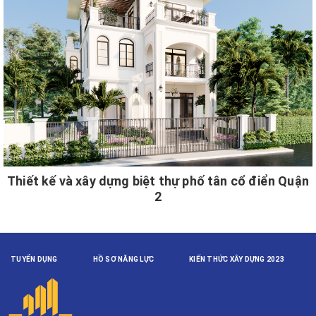
Thiết kế và xây dựng biệt thự phố tân cổ điển Quận
2
TUYỂN DỤNG
HỒ SƠ NĂNG LỰC
KIẾN THỨC XÂY DỰNG 2023