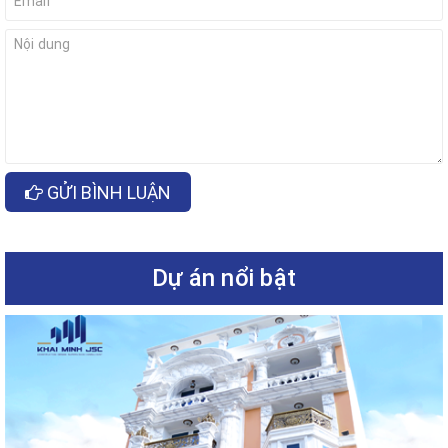
GỬI BÌNH LUẬN
Dự án nổi bật