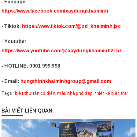
- Fanpage:
https://www.facebook.com/xaydungkhaiminh
- Tiktok:
https://www.tiktok.com/@xd_khaiminh.jsc
- Youtube:
https://www.youtube.com/@xaydungkhaiminh2157
- HOTLINE: 0901 999 998
- Email:
hungthinhkhaiminhgroup@gmail.com
Tags :
biệt thự tân cổ điển
,
mẫu nhà phố đẹp
,
thiết kế biệt thự
BÀI VIẾT LIÊN QUAN