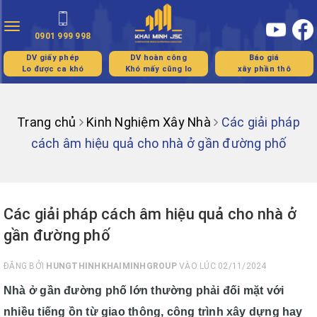
Toggle
0901 999 998
navigation
DV giấy phép
DV hoàn công
Báo giá
Lo được ca khó
Khó mấy cũng lo
xây phần thô
Trang chủ
Kinh Nghiệm Xây Nhà
Các giải pháp
cách âm hiệu quả cho nhà ở gần đường phố
Các giải pháp cách âm hiệu quả cho nhà ở
gần đường phố
ĐĂNG BỞI
HUNGTHINHKHAIMINHGROUP
VÀO LÚC 02/11/2024
Nhà ở gần đường phố lớn thường phải đối mặt với
nhiều tiếng ồn từ giao thông, công trình xây dựng hay