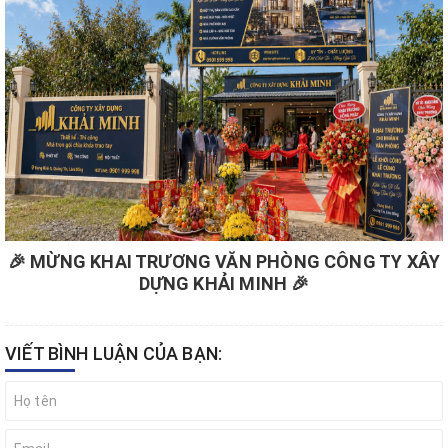
🎉 MỪNG KHAI TRƯƠNG VĂN PHÒNG CÔNG TY XÂY
DỰNG KHẢI MINH 🎉
VIẾT BÌNH LUẬN CỦA BẠN: