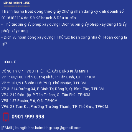
Thành lập và hoạt động theo giấy Chứng nhận đăng ký kinh doanh số
0316183134 do Sở Kế hoạch & Đầu tư cấp.
-
Thủ tục xin giấy phép xây dựng
|
Dịch vụ xin giấy phép xây dựng
|
Giấy
phép xây dựng
-
Dịch vụ hoàn công xây dựng
|
Thủ tục hoàn công nhà ở
|
Hoàn công là
gì?
LIÊN HỆ
CÔNG TY CP TVGS THIẾT KẾ XÂY DỰNG KHẢI MINH
VP 1: 68/10D Trần Quang Khải, P. Tân Định, Q1, TPHCM.
VP 2: 101/9 Hồ Văn Huê P.9 Q. Phú Nhuận, TPHCM
VP 3: 214 Đường 34, P. Bình Trị Đông B, Q. Bình Tân, TPHCM
VP4: 212 Độc Lập, P. Tân Thành, Q. Tân Phú, TPHCM
VP5: 157 Paster, P 6, Q 3, TPHCM.
VP6: 23 Tam Đa, Phường Trường Thạnh, TP. Thủ Đức, TPHCM.
0901 999 998
[EMAIL]
hungthinhkhaiminhgroup@gmail.com