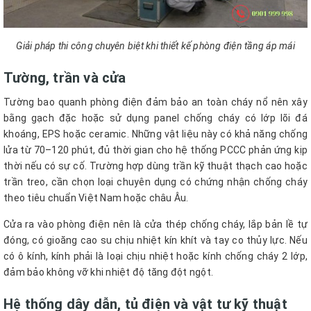
Giải pháp thi công chuyên biệt khi thiết kế phòng điện tầng áp mái
Tường, trần và cửa
Tường bao quanh phòng điện đảm bảo an toàn cháy nổ nên xây
bằng gạch đặc hoặc sử dụng panel chống cháy có lớp lõi đá
khoáng, EPS hoặc ceramic. Những vật liệu này có khả năng chống
lửa từ 70–120 phút, đủ thời gian cho hệ thống PCCC phản ứng kịp
thời nếu có sự cố. Trường hợp dùng trần kỹ thuật thạch cao hoặc
trần treo, cần chọn loại chuyên dụng có chứng nhận chống cháy
theo tiêu chuẩn Việt Nam hoặc châu Âu.
Cửa ra vào phòng điện nên là cửa thép chống cháy, lắp bản lề tự
đóng, có gioăng cao su chịu nhiệt kín khít và tay co thủy lực. Nếu
có ô kính, kính phải là loại chịu nhiệt hoặc kính chống cháy 2 lớp,
đảm bảo không vỡ khi nhiệt độ tăng đột ngột.
Hệ thống dây dẫn, tủ điện và vật tư kỹ thuật