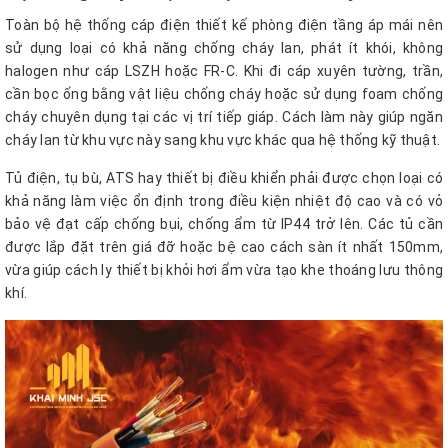
Toàn bộ hệ thống cáp điện thiết kế phòng điện tầng áp mái nên
sử dụng loại có khả năng chống cháy lan, phát ít khói, không
halogen như cáp LSZH hoặc FR-C. Khi đi cáp xuyên tường, trần,
cần bọc ống bằng vật liệu chống cháy hoặc sử dụng foam chống
cháy chuyên dụng tại các vị trí tiếp giáp. Cách làm này giúp ngăn
cháy lan từ khu vực này sang khu vực khác qua hệ thống kỹ thuật.
Tủ điện, tụ bù, ATS hay thiết bị điều khiển phải được chọn loại có
khả năng làm việc ổn định trong điều kiện nhiệt độ cao và có vỏ
bảo vệ đạt cấp chống bụi, chống ẩm từ IP44 trở lên. Các tủ cần
được lắp đặt trên giá đỡ hoặc bệ cao cách sàn ít nhất 150mm,
vừa giúp cách ly thiết bị khỏi hơi ẩm vừa tạo khe thoáng lưu thông
khí.