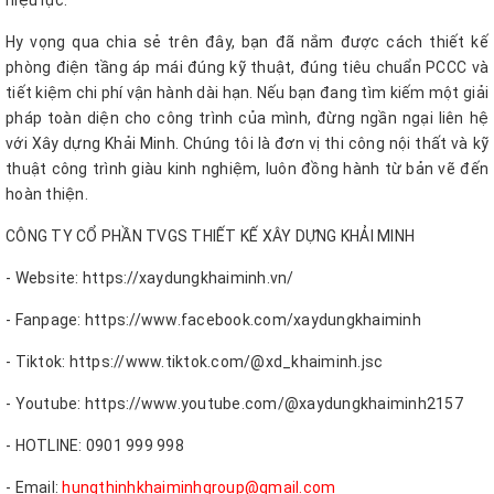
hiệu lực.
Hy vọng qua chia sẻ trên đây, bạn đã nắm được cách thiết kế
phòng điện tầng áp mái đúng kỹ thuật, đúng tiêu chuẩn PCCC và
tiết kiệm chi phí vận hành dài hạn. Nếu bạn đang tìm kiếm một giải
pháp toàn diện cho công trình của mình, đừng ngần ngại liên hệ
với Xây dựng Khải Minh. Chúng tôi là đơn vị thi công nội thất và kỹ
thuật công trình giàu kinh nghiệm, luôn đồng hành từ bản vẽ đến
hoàn thiện.
CÔNG TY CỔ PHẦN TVGS THIẾT KẾ XÂY DỰNG KHẢI MINH
- Website: https://xaydungkhaiminh.vn/
- Fanpage: https://www.facebook.com/xaydungkhaiminh
- Tiktok: https://www.tiktok.com/@xd_khaiminh.jsc
- Youtube: https://www.youtube.com/@xaydungkhaiminh2157
- HOTLINE: 0901 999 998
- Email:
hungthinhkhaiminhgroup@gmail.com