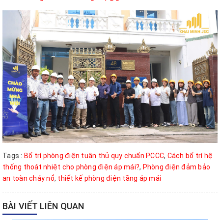
Tags :
Bố trí phòng điện tuân thủ quy chuẩn PCCC
,
Cách bố trí hệ
thống thoát nhiệt cho phòng điện áp mái?
,
Phòng điện đảm bảo
an toàn cháy nổ
,
thiết kế phòng điện tầng áp mái
BÀI VIẾT LIÊN QUAN