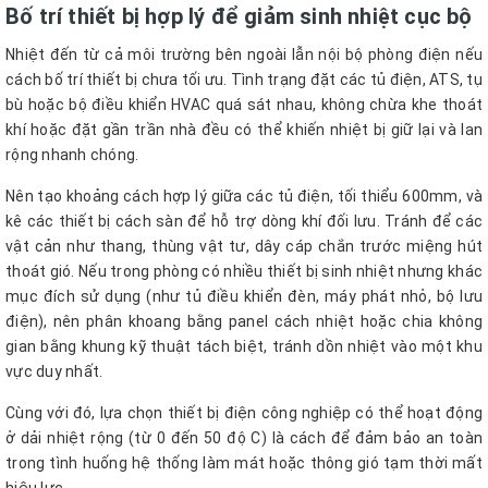
Bố trí thiết bị hợp lý để giảm sinh nhiệt cục bộ
Nhiệt đến từ cả môi trường bên ngoài lẫn nội bộ phòng điện nếu
cách bố trí thiết bị chưa tối ưu. Tình trạng đặt các tủ điện, ATS, tụ
bù hoặc bộ điều khiển HVAC quá sát nhau, không chừa khe thoát
khí hoặc đặt gần trần nhà đều có thể khiến nhiệt bị giữ lại và lan
rộng nhanh chóng.
Nên tạo khoảng cách hợp lý giữa các tủ điện, tối thiểu 600mm, và
kê các thiết bị cách sàn để hỗ trợ dòng khí đối lưu. Tránh để các
vật cản như thang, thùng vật tư, dây cáp chắn trước miệng hút
thoát gió. Nếu trong phòng có nhiều thiết bị sinh nhiệt nhưng khác
mục đích sử dụng (như tủ điều khiển đèn, máy phát nhỏ, bộ lưu
điện), nên phân khoang bằng panel cách nhiệt hoặc chia không
gian bằng khung kỹ thuật tách biệt, tránh dồn nhiệt vào một khu
vực duy nhất.
Cùng với đó, lựa chọn thiết bị điện công nghiệp có thể hoạt động
ở dải nhiệt rộng (từ 0 đến 50 độ C) là cách để đảm bảo an toàn
trong tình huống hệ thống làm mát hoặc thông gió tạm thời mất