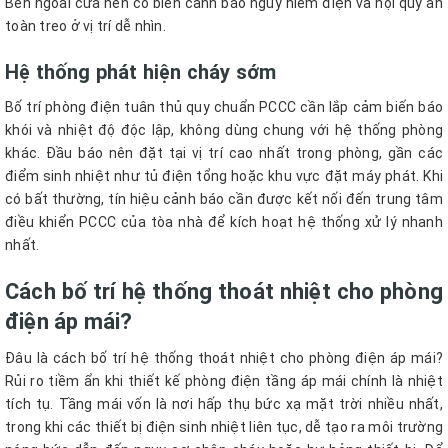
Bên ngoài cửa nên có biển cảnh báo nguy hiểm điện và nội quy an
toàn treo ở vị trí dễ nhìn.
Hệ thống phát hiện cháy sớm
Bố trí phòng điện tuân thủ quy chuẩn PCCC cần lắp cảm biến báo
khói và nhiệt độ độc lập, không dùng chung với hệ thống phòng
khác. Đầu báo nên đặt tại vị trí cao nhất trong phòng, gần các
điểm sinh nhiệt như tủ điện tổng hoặc khu vực đặt máy phát. Khi
có bất thường, tín hiệu cảnh báo cần được kết nối đến trung tâm
điều khiển PCCC của tòa nhà để kích hoạt hệ thống xử lý nhanh
nhất.
Cách bố trí hệ thống thoát nhiệt cho phòng
điện áp mái?
Đâu là cách bố trí hệ thống thoát nhiệt cho phòng điện áp mái?
Rủi ro tiềm ẩn khi thiết kế phòng điện tầng áp mái chính là nhiệt
tích tụ. Tầng mái vốn là nơi hấp thụ bức xạ mặt trời nhiều nhất,
trong khi các thiết bị điện sinh nhiệt liên tục, dễ tạo ra môi trường