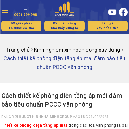
Toggle
0901 999 998
navigation
DV giấy phép
DV hoàn công
Báo giá
Lo được ca khó
Khó mấy cũng lo
xây phần thô
Trang chủ
Kinh nghiệm xin hoàn công xây dựng
Cách thiết kế phòng điện tầng áp mái đảm bảo tiêu
chuẩn PCCC văn phòng
Cách thiết kế phòng điện tầng áp mái đảm
bảo tiêu chuẩn PCCC văn phòng
ĐĂNG BỞI
HUNGTHINHKHAIMINHGROUP
VÀO LÚC 28/08/2025
Thiết kế phòng điện tầng áp mái
trong các tòa văn phòng là bài