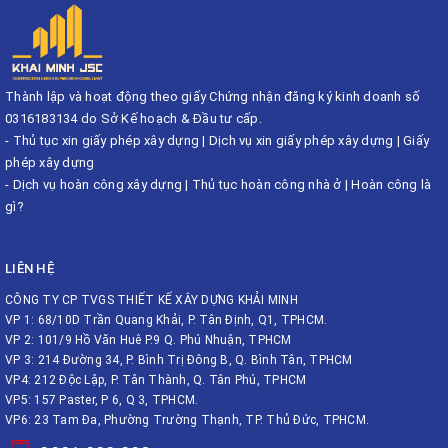
Thành lập và hoạt động theo giấy Chứng nhận đăng ký kinh doanh số
0316183134 do Sở Kế hoạch & Đầu tư cấp.
-
Thủ tục xin giấy phép xây dựng
|
Dịch vụ xin giấy phép xây dựng
|
Giấy
phép xây dựng
-
Dịch vụ hoàn công xây dựng
|
Thủ tục hoàn công nhà ở
|
Hoàn công là
gì?
LIÊN HỆ
CÔNG TY CP TVGS THIẾT KẾ XÂY DỰNG KHẢI MINH
VP 1: 68/10D Trần Quang Khải, P. Tân Định, Q1, TPHCM.
VP 2: 101/9 Hồ Văn Huê P.9 Q. Phú Nhuận, TPHCM
VP 3: 214 Đường 34, P. Bình Trị Đông B, Q. Bình Tân, TPHCM
VP4: 212 Độc Lập, P. Tân Thành, Q. Tân Phú, TPHCM
VP5: 157 Paster, P 6, Q 3, TPHCM.
VP6: 23 Tam Đa, Phường Trường Thạnh, TP. Thủ Đức, TPHCM.