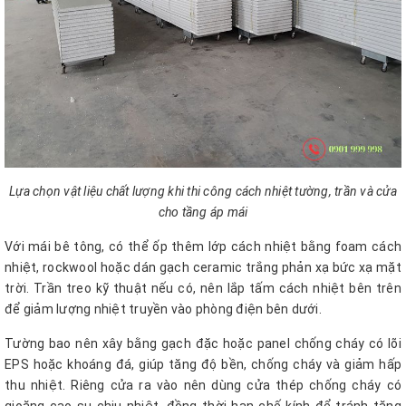
Lựa chọn vật liệu chất lượng khi thi công cách nhiệt tường, trần và cửa
cho tầng áp mái
Với mái bê tông, có thể ốp thêm lớp cách nhiệt bằng foam cách
nhiệt, rockwool hoặc dán gạch ceramic trắng phản xạ bức xạ mặt
trời. Trần treo kỹ thuật nếu có, nên lắp tấm cách nhiệt bên trên
để giảm lượng nhiệt truyền vào phòng điện bên dưới.
Tường bao nên xây bằng gạch đặc hoặc panel chống cháy có lõi
EPS hoặc khoáng đá, giúp tăng độ bền, chống cháy và giảm hấp
thu nhiệt. Riêng cửa ra vào nên dùng cửa thép chống cháy có
gioăng cao su chịu nhiệt, đồng thời hạn chế kính để tránh tăng