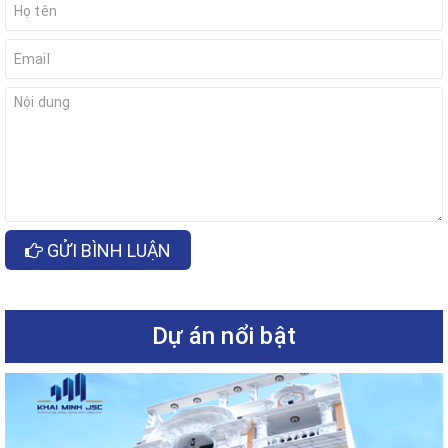
GỬI BÌNH LUẬN
Dự án nổi bật