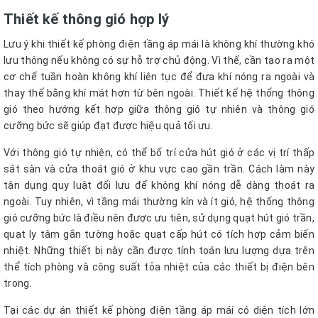
Thiết kế thông gió hợp lý
Lưu ý khi thiết kế phòng điện tầng áp mái là không khí thường khó
lưu thông nếu không có sự hỗ trợ chủ động. Vì thế, cần tạo ra một
cơ chế tuần hoàn không khí liên tục để đưa khí nóng ra ngoài và
thay thế bằng khí mát hơn từ bên ngoài. Thiết kế hệ thống thông
gió theo hướng kết hợp giữa thông gió tự nhiên và thông gió
cưỡng bức sẽ giúp đạt được hiệu quả tối ưu.
Với thông gió tự nhiên, có thể bố trí cửa hút gió ở các vị trí thấp
sát sàn và cửa thoát gió ở khu vực cao gần trần. Cách làm này
tận dụng quy luật đối lưu để không khí nóng dễ dàng thoát ra
ngoài. Tuy nhiên, vì tầng mái thường kín và ít gió, hệ thống thông
gió cưỡng bức là điều nên được ưu tiên, sử dụng quạt hút gió trần,
quạt ly tâm gắn tường hoặc quạt cấp hút có tích hợp cảm biến
nhiệt. Những thiết bị này cần được tính toán lưu lượng dựa trên
thể tích phòng và công suất tỏa nhiệt của các thiết bị điện bên
trong.
Tại các dự án thiết kế phòng điện tầng áp mái có diện tích lớn