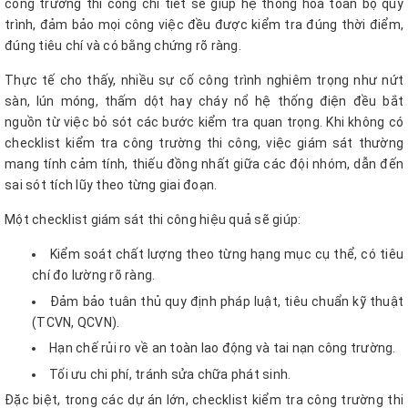
công trường thi công chi tiết sẽ giúp hệ thống hóa toàn bộ quy
trình, đảm bảo mọi công việc đều được kiểm tra đúng thời điểm,
đúng tiêu chí và có bằng chứng rõ ràng.
Thực tế cho thấy, nhiều sự cố công trình nghiêm trọng như nứt
sàn, lún móng, thấm dột hay cháy nổ hệ thống điện đều bắt
nguồn từ việc bỏ sót các bước kiểm tra quan trọng. Khi không có
checklist kiểm tra công trường thi công, việc giám sát thường
mang tính cảm tính, thiếu đồng nhất giữa các đội nhóm, dẫn đến
sai sót tích lũy theo từng giai đoạn.
Một checklist giám sát thi công hiệu quả sẽ giúp:
Kiểm soát chất lượng theo từng hạng mục cụ thể, có tiêu
chí đo lường rõ ràng.
Đảm bảo tuân thủ quy định pháp luật, tiêu chuẩn kỹ thuật
(TCVN, QCVN).
Hạn chế rủi ro về an toàn lao động và tai nạn công trường.
Tối ưu chi phí, tránh sửa chữa phát sinh.
Đặc biệt, trong các dự án lớn, checklist kiểm tra công trường thi