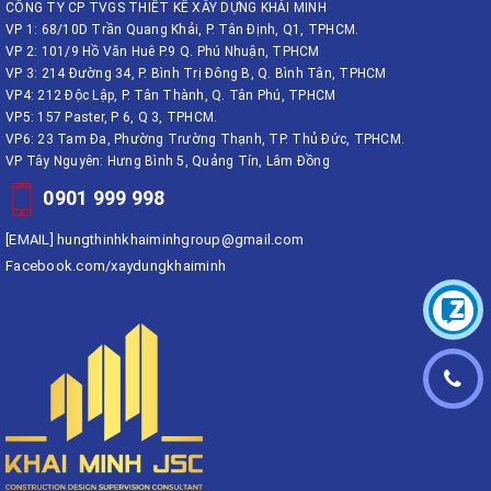
CÔNG TY CP TVGS THIẾT KẾ XÂY DỰNG KHẢI MINH
VP 1: 68/10D Trần Quang Khải, P. Tân Định, Q1, TPHCM.
VP 2: 101/9 Hồ Văn Huê P.9 Q. Phú Nhuận, TPHCM
VP 3: 214 Đường 34, P. Bình Trị Đông B, Q. Bình Tân, TPHCM
VP4: 212 Độc Lập, P. Tân Thành, Q. Tân Phú, TPHCM
VP5: 157 Paster, P 6, Q 3, TPHCM.
VP6: 23 Tam Đa, Phường Trường Thạnh, TP. Thủ Đức, TPHCM.
VP Tây Nguyên: Hưng Bình 5, Quảng Tín, Lâm Đồng
0901 999 998
[EMAIL]
hungthinhkhaiminhgroup@gmail.com
Facebook.com/xaydungkhaiminh