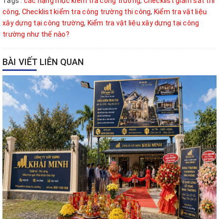
Tags :
các hạng mục kiểm tra công trường
,
Checklist giám sát thi
công
,
Checklist kiểm tra công trường thi công
,
Kiểm tra vật liệu
xây dựng tại công trường
,
Kiểm tra vật liệu xây dựng tại công
trường như thế nào?
BÀI VIẾT LIÊN QUAN