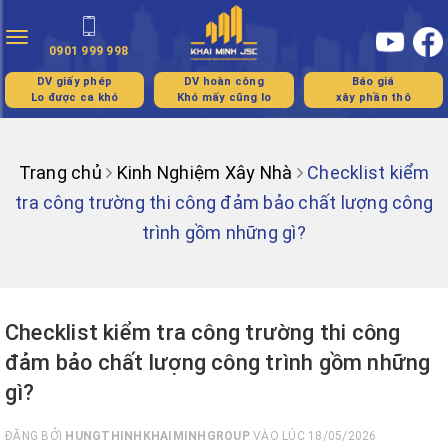
Toggle
0901 999 998
navigation
DV giấy phép
DV hoàn công
Báo giá
Lo được ca khó
Khó mấy cũng lo
xây phần thô
Trang chủ
Kinh Nghiệm Xây Nhà
Checklist kiểm
tra công trường thi công đảm bảo chất lượng công
trình gồm những gì?
Checklist kiểm tra công trường thi công
đảm bảo chất lượng công trình gồm những
gì?
ĐĂNG BỞI
HUNGTHINHKHAIMINHGROUP
VÀO LÚC 18/05/2026