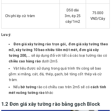
D50 dài
75.000
Chi phí ép cừ tràm
3m, ép 25
VND/Cây
cây/1m2
Lưu ý:
Đơn giá xây tường rào trọn gói,
đơn giá xây tường theo
m3, xây tường 10 bao nhiêu tiền một mét, đơn giá xây
tường 200,...
sẽ áp dụng đối với tất cả các loại tường rào có
chiều cao hàng rào
dưới 2m5.
Vật liệu được sử dụng trong quá trình thi công sẽ bao
gồm: xi măng, cát, đá, thép, gạch, bê tông cốt thép và cừ
tràm.
Nếu
bờ tường
rào có chiều cao trên 2m5 sẽ có
cách tính
mét vuông tường rào
khác
1.2 Đơn giá xây tường rào bằng gạch Block