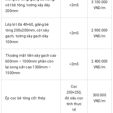
3.100.000
cột bê tông, tường xây dày
<2m5
VND/m
200mm
Lớp lót đá 40×60, giằng bê
tông 200x200mm, cột xây
2.900.000
<2m5
gạch, tường xây gạch dày
VND/m
100mm
Thoáng mặt tiền xây gạch cao
600mm – 1000mm phần còn
2.400.000
<2m5
lại song sắt cao 1300mm –
VND/m
1500mm
Cọc
250×250,
300.000
Ép cọc bê tông cốt thép
độ sâu cọc
VND/m
tính thực
tế