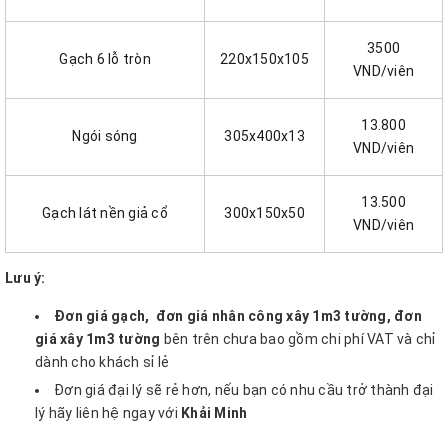
3500
Gạch 6 lỗ tròn
220x150x105
VND/viên
13.800
Ngói sóng
305x400x13
VND/viên
13.500
Gạch lát nền giả cổ
300x150x50
VND/viên
Lưu ý:
Đơn giá gạch,
đơn giá nhân công xây 1m3 tường, đơn
giá xây 1m3 tường
bên trên chưa bao gồm chi phí VAT và chỉ
dành cho khách sỉ lẻ
Đơn giá đại lý sẽ rẻ hơn, nếu bạn có nhu cầu trở thành đại
lý hãy liên hệ ngay với
Khải Minh