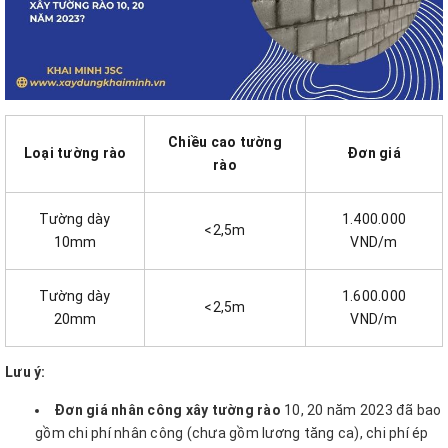
Chiều cao tường
Loại tường rào
Đơn giá
rào
Tường dày
1.400.000
<2,5m
10mm
VND/m
Tường dày
1.600.000
<2,5m
20mm
VND/m
Lưu ý:
Đơn giá nhân công xây tường rào
10, 20 năm 2023 đã bao
gồm chi phí nhân công (chưa gồm lương tăng ca), chi phí ép