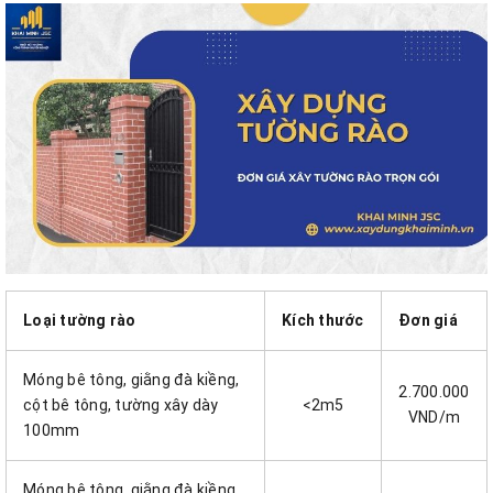
Loại tường rào
Kích thước
Đơn giá
Móng bê tông, giằng đà kiềng,
2.700.000
cột bê tông, tường xây dày
<2m5
VND/m
100mm
Móng bê tông, giằng đà kiềng,