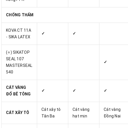
CHỐNG THẤM
KOVA CT 11A
✓
✓
- SIKA LATEX
(⭐) SIKATOP
SEAL 107
✓
MASTERSEAL
540
CÁT VÀNG
✓
✓
✓
ĐỔ BÊ TÔNG
Cát xây tô
Cát vàng
Cát vàng
CÁT XÂY TÔ
Tân Ba
hạt mịn
Đồng Nai