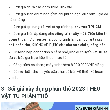
Đơn giá chưa bao gồm thuế 10% VAT
Đơn giá trên chưa bao gồm chi phí ép cọc, cừ tràm… gia cố
nền móng
Đơn giá áp dụng đối với công trình tại
khu vực TPHCM
Đơn giá trên áp dụng cho
công trình xây mới
,
điều kiện thi
công thuận lợi, hẻm xe tải,
công trình lân cận
công ty xây
nhà phần thô
, KHÔNG ÁP DỤNG cho
nhà sửa chữa, nâng cấp.
Trường hợp công trình ở hẻm nhỏ, khó di chuyển vật tư sẽ
được báo giá trực tiếp theo thực tế.
Công trình có thang máy tính thêm 8.000.000 VNĐ/tầng.
Đối với biệt thự thì yêu cầu phải có bản vẽ thiết kế hoàn
chỉnh.
3. Gói giá xây dựng phẩn thô 2023 THEO
VẬT TƯ PHẦN THÔ