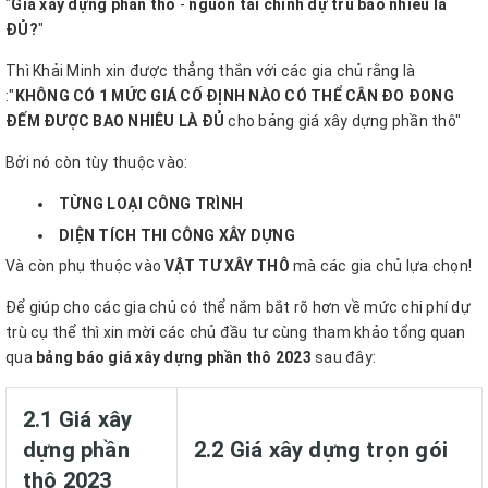
"
Giá xây dựng phần thô
-
nguồn tài chính dự trù bao nhiêu là
ĐỦ?
"
Thì Khải Minh xin được thẳng thắn với các gia chủ rằng là
:"
KHÔNG CÓ 1 MỨC GIÁ CỐ ĐỊNH NÀO CÓ THỂ CÂN ĐO ĐONG
ĐẾM ĐƯỢC BAO NHIÊU LÀ ĐỦ
cho bảng giá xây dựng phần thô"
Bởi nó còn tùy thuộc vào:
TỪNG LOẠI CÔNG TRÌNH
DIỆN TÍCH THI CÔNG XÂY DỰNG
Và còn phụ thuộc
vào
VẬT TƯ XÂY THÔ
mà các gia chủ lựa chọn!
Để giúp cho các gia chủ có thể nắm bắt rõ hơn về mức chi phí dự
trù cụ thể thì xin mời các chủ đầu tư cùng tham khảo tổng quan
qua
bảng báo giá xây dựng phần thô 2023
sau đây:
2.1 Giá xây
dựng phần
2.2 Giá xây dựng trọn gói
thô 2023