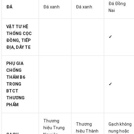
Đá Đồng
ĐÁ
Đá xanh
Đá xanh
Nai
VẬT TƯ HỆ
THỐNG CỌC
✓
ĐỒNG, TIẾP
ĐỊA, DÂY TE
PHỤ GIA
CHỐNG
THẤM B6
TRONG
✓
BTCT
THƯƠNG
PHẨM
Thương
Thương
Gạch không
hiệu Trung
hiệu Thành
nung hoặc