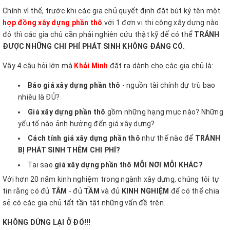
Chính vì thế, trước khi các gia chủ quyết định đặt bút ký tên một
hợp đồng xây dựng phần thô
với 1 đơn vị thi công xây dựng nào
đó thì các gia chủ cần phải nghiên cứu thật kỹ để có thể
TRÁNH
ĐƯỢC NHỮNG CHI PHÍ PHÁT SINH KHÔNG ĐÁNG CÓ.
Vậy 4 câu hỏi lớn mà
Khải Minh
đặt ra dành cho các gia chủ là:
Báo giá xây dựng phần thô
- nguồn tài chính dự trù bao
nhiêu là ĐỦ?
Giá xây dựng phần thô
gồm những hạng mục nào? Những
yếu tố nào ảnh hưởng đến giá xây dựng?
Cách tính giá xây dựng phần thô
như thế nào để
TRÁNH
BỊ PHÁT SINH THÊM CHI PHÍ?
Tại sao
giá xây dựng phần thô MỖI NƠI MỖI KHÁC?
Với hơn 20 năm kinh nghiệm trong ngành xây dựng, chúng tôi tự
tin rằng có đủ
TÂM
- đủ
TẦM
và đủ
KINH NGHIỆM
để có thể chia
sẻ có các gia chủ tất tần tật những vấn đề trên.
KHÔNG DỪNG LẠI Ở ĐÓ!!!