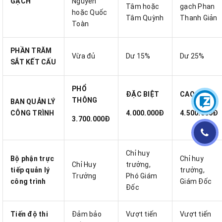
GẠCH
Nguyên
Tâm hoặc
gạch Phan
hoặc Quốc
Tâm Quỳnh
Thanh Giản
Toàn
PHẦN TRĂM
Vừa đủ
Dư 15%
Dư 25%
SẮT KẾT CẤU
PHỔ
ĐẶC BIỆT
CAO CẤP
THÔNG
BAN QUẢN LÝ
CÔNG TRÌNH
4.000.000Đ
4.500.000Đ
3.700.000Đ
Chỉ huy
Bộ phận trực
Chỉ huy
Chỉ Huy
trưởng,
tiếp quản lý
trưởng,
Trưởng
Phó Giám
công trình
Giám Đốc
Đốc
Tiến độ thi
Đảm bảo
Vượt tiến
Vượt tiến