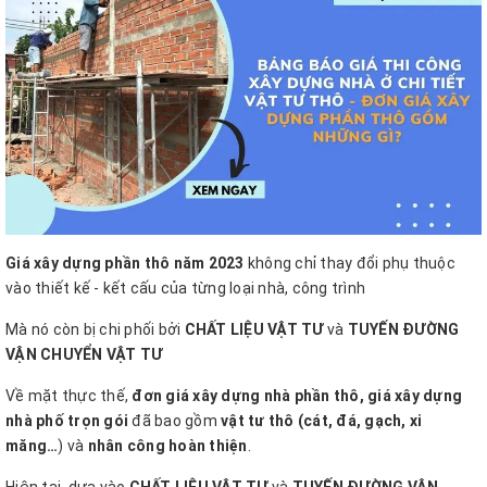
Giá xây dựng phần thô năm 2023
không chỉ thay đổi phụ thuộc
vào thiết kế - kết cấu của từng loại nhà, công trình
Mà nó còn bị chi phối bởi
CHẤT LIỆU VẬT TƯ
và
TUYẾN ĐƯỜNG
VẬN CHUYỂN VẬT TƯ
Về mặt thực thế,
đơn giá xây dựng nhà phần thô, giá xây dựng
nhà phố trọn gói
đã bao gồm
vật tư thô (cát, đá, gạch, xi
măng…
) và
nhân công hoàn thiện
.
Hiện tại, dựa vào
CHẤT LIỆU VẬT TƯ
và
TUYẾN ĐƯỜNG VẬN