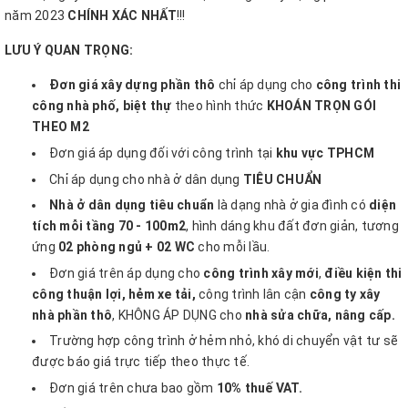
năm 2023
CHÍNH XÁC NHẤT
!!!
LƯU Ý QUAN TRỌNG:
Đơn giá xây dựng phần thô
chỉ áp dụng cho
công trình thi
công nhà phố, biệt thự
theo hình thức
KHOÁN TRỌN GÓI
THEO M2
Đơn giá áp dụng đối với công trình tại
khu vực TPHCM
Chỉ áp dụng cho nhà ở dân dụng
TIÊU CHUẨN
Nhà ở dân dụng tiêu chuẩn
là dạng nhà ở gia đình có
diện
tích mỗi tầng 70 - 100m2
, hình dáng khu đất đơn giản, tương
ứng
02 phòng ngủ + 02 WC
cho mỗi lầu.
Đơn giá trên áp dụng cho
công trình xây mới
,
điều kiện thi
công thuận lợi, hẻm xe tải,
công trình lân cận
công ty xây
nhà phần thô
, KHÔNG ÁP DỤNG cho
nhà sửa chữa, nâng cấp.
Trường hợp công trình ở hẻm nhỏ, khó di chuyển vật tư sẽ
được báo giá trực tiếp theo thực tế.
Đơn giá trên chưa bao gồm
10% thuế VAT.