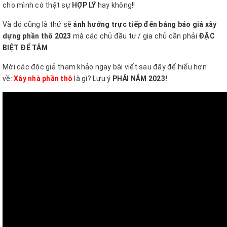
cho mình có thật sự
HỢP LÝ
hay không!!
Và đó cũng là thứ sẽ
ảnh hưởng trực tiếp đến bảng báo giá xây
dựng phần thô 2023
mà các chủ đầu tư / gia chủ cần phải
ĐẶC
BIỆT ĐỂ TÂM
Mời các độc giả tham khảo ngay bài viết sau đây để hiểu hơn
về:
Xây nhà phần thô
là gì? Lưu ý
PHẢI NẮM 2023!