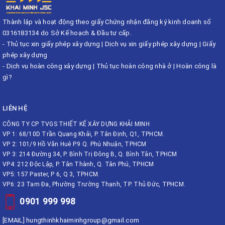
Thành lập và hoạt động theo giấy Chứng nhận đăng ký kinh doanh số
0316183134 do Sở Kế hoạch & Đầu tư cấp.
-
Thủ tục xin giấy phép xây dựng
|
Dịch vụ xin giấy phép xây dựng
|
Giấy
phép xây dựng
-
Dịch vụ hoàn công xây dựng
|
Thủ tục hoàn công nhà ở
|
Hoàn công là
gì?
LIÊN HỆ
CÔNG TY CP TVGS THIẾT KẾ XÂY DỰNG KHẢI MINH
VP 1: 68/10D Trần Quang Khải, P. Tân Định, Q1, TPHCM.
VP 2: 101/9 Hồ Văn Huê P.9 Q. Phú Nhuận, TPHCM
VP 3: 214 Đường 34, P. Bình Trị Đông B, Q. Bình Tân, TPHCM
VP4: 212 Độc Lập, P. Tân Thành, Q. Tân Phú, TPHCM
VP5: 157 Paster, P 6, Q 3, TPHCM.
VP6: 23 Tam Đa, Phường Trường Thạnh, TP. Thủ Đức, TPHCM.
0901 999 998
[EMAIL]
hungthinhkhaiminhgroup@gmail.com