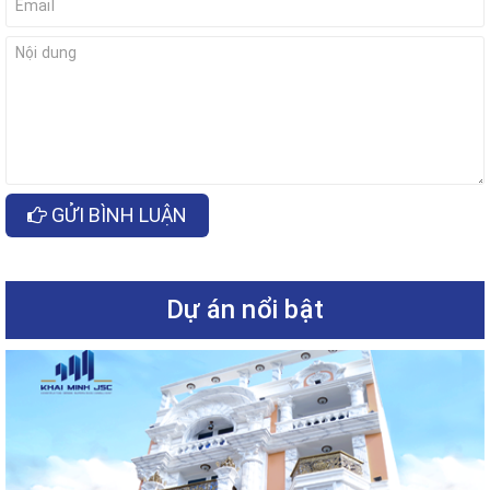
GỬI BÌNH LUẬN
Dự án nổi bật