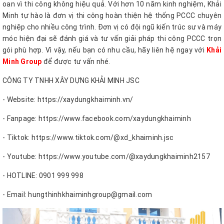
oan vì thi công không hiệu quả. Với hơn 10 năm kinh nghiệm, Khải
Minh tự hào là đơn vị thi công hoàn thiện hệ thống PCCC chuyên
nghiệp cho nhiều công trình. Đơn vị có đội ngũ kiến trúc sư và máy
móc hiện đại sẽ đánh giá và tư vấn giải pháp thi công PCCC trọn
gói phù hợp. Vì vậy, nếu bạn có nhu cầu, hãy liên hệ ngay với
Khải
Minh Group
để được tư vấn nhé.
CÔNG TY TNHH XÂY DỰNG KHẢI MINH JSC
- Website: https://xaydungkhaiminh.vn/
- Fanpage: https://www.facebook.com/xaydungkhaiminh
- Tiktok: https://www.tiktok.com/@xd_khaiminh.jsc
- Youtube: https://www.youtube.com/@xaydungkhaiminh2157
- HOTLINE: 0901 999 998
- Email: hungthinhkhaiminhgroup@gmail.com