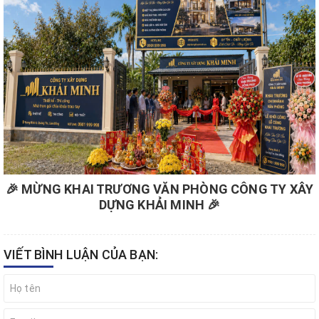
🎉 MỪNG KHAI TRƯƠNG VĂN PHÒNG CÔNG TY XÂY
DỰNG KHẢI MINH 🎉
VIẾT BÌNH LUẬN CỦA BẠN: