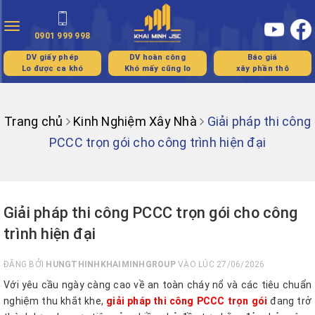
Toggle
0901 999 998
navigation
DV giấy phép
DV hoàn công
Báo giá
Lo được ca khó
Khó mấy cũng lo
xây phần thô
Trang chủ
Kinh Nghiệm Xây Nhà
Giải pháp thi công
PCCC trọn gói cho công trình hiện đại
Giải pháp thi công PCCC trọn gói cho công
trình hiện đại
ĐĂNG BỞI
HUNGTHINHKHAIMINHGROUP
VÀO LÚC 27/06/2026
Với yêu cầu ngày càng cao về an toàn cháy nổ và các tiêu chuẩn
nghiệm thu khắt khe,
giải pháp thi công PCCC trọn gói
đang trở