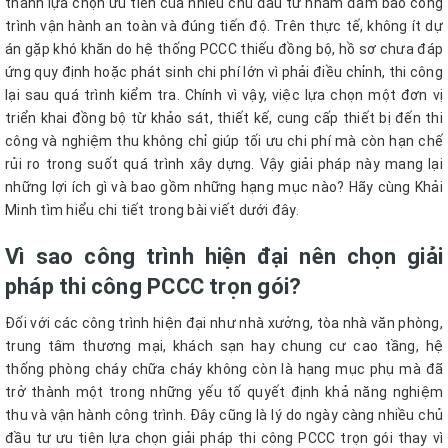
thành lựa chọn ưu tiên của nhiều chủ đầu tư nhằm đảm bảo công
trình vận hành an toàn và đúng tiến độ. Trên thực tế, không ít dự
án gặp khó khăn do hệ thống PCCC thiếu đồng bộ, hồ sơ chưa đáp
ứng quy định hoặc phát sinh chi phí lớn vì phải điều chỉnh, thi công
lại sau quá trình kiểm tra. Chính vì vậy, việc lựa chọn một đơn vị
triển khai đồng bộ từ khảo sát, thiết kế, cung cấp thiết bị đến thi
công và nghiệm thu không chỉ giúp tối ưu chi phí mà còn hạn chế
rủi ro trong suốt quá trình xây dựng. Vậy giải pháp này mang lại
những lợi ích gì và bao gồm những hạng mục nào? Hãy cùng Khải
Minh tìm hiểu chi tiết trong bài viết dưới đây.
Vì sao công trình hiện đại nên chọn giải
pháp thi công PCCC trọn gói?
Đối với các công trình hiện đại như nhà xưởng, tòa nhà văn phòng,
trung tâm thương mại, khách sạn hay chung cư cao tầng, hệ
thống phòng cháy chữa cháy không còn là hạng mục phụ mà đã
trở thành một trong những yếu tố quyết định khả năng nghiệm
thu và vận hành công trình. Đây cũng là lý do ngày càng nhiều chủ
đầu tư ưu tiên lựa chọn giải pháp thi công PCCC trọn gói thay vì