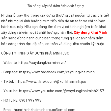
Thi công xây thô đảm bảo chất lượng
Những lỗi xây thô trong xây dựng thường bắt nguồn từ các chi tiết
nhỏ nhưng lại ảnh hưởng trực tiếp đến độ an toàn và chi phí vận
hành sau này. Nếu bạn đang tìm đơn vị có kinh nghiệm triển khai
xây dựng và kiểm soát chất lượng phần thô,
Xây dựng Khải Minh
sẵn sàng đồng hành cùng bạn trong từng giai đoạn nhằm đảm
bảo công trình đạt độ bền, an toàn và đúng tiêu chuẩn kỹ thuật.
CÔNG TY TNHH XÂY DỰNG KHẢI MINH JSC
- Website: https://xaydungkhaiminh.vn/
- Fanpage: https://www.facebook.com/xaydungkhaiminh
- Tiktok: https://www.tiktok.com/@xd_khaiminh.jsc
- Youtube: https://www.youtube.com/@xaydungkhaiminh2157
- HOTLINE: 0901 999 998
- Email: hungthinhkhaiminhgroup@gmail.com