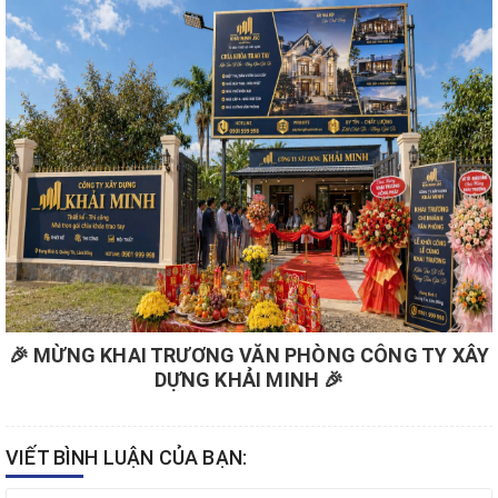
🎉 MỪNG KHAI TRƯƠNG VĂN PHÒNG CÔNG TY XÂY
DỰNG KHẢI MINH 🎉
VIẾT BÌNH LUẬN CỦA BẠN: