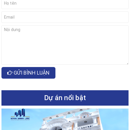
GỬI BÌNH LUẬN
Dự án nổi bật