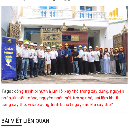
Tags :
công trình bị nứt và lún
,
lỗi xây thô trong xây dựng
,
nguyên
nhân lún nền móng
,
nguyên nhân nứt tường nhà
,
sai lầm khi thi
công xây thô
,
vì sao công trình bị nứt ngay sau khi xây thô?
BÀI VIẾT LIÊN QUAN