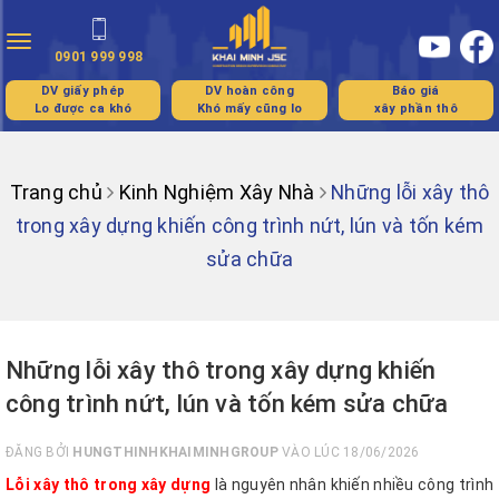
Toggle
0901 999 998
navigation
DV giấy phép
DV hoàn công
Báo giá
Lo được ca khó
Khó mấy cũng lo
xây phần thô
Trang chủ
Kinh Nghiệm Xây Nhà
Những lỗi xây thô
trong xây dựng khiến công trình nứt, lún và tốn kém
sửa chữa
Những lỗi xây thô trong xây dựng khiến
công trình nứt, lún và tốn kém sửa chữa
ĐĂNG BỞI
HUNGTHINHKHAIMINHGROUP
VÀO LÚC 18/06/2026
Lỗi xây thô trong xây dựng
là nguyên nhân khiến nhiều công trình