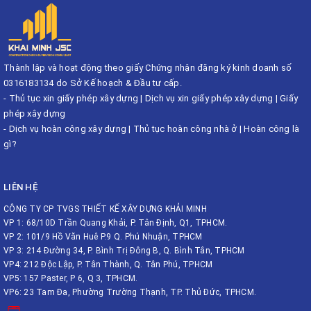
Thành lập và hoạt động theo giấy Chứng nhận đăng ký kinh doanh số
0316183134 do Sở Kế hoạch & Đầu tư cấp.
-
Thủ tục xin giấy phép xây dựng
|
Dịch vụ xin giấy phép xây dựng
|
Giấy
phép xây dựng
-
Dịch vụ hoàn công xây dựng
|
Thủ tục hoàn công nhà ở
|
Hoàn công là
gì?
LIÊN HỆ
CÔNG TY CP TVGS THIẾT KẾ XÂY DỰNG KHẢI MINH
VP 1: 68/10D Trần Quang Khải, P. Tân Định, Q1, TPHCM.
VP 2: 101/9 Hồ Văn Huê P.9 Q. Phú Nhuận, TPHCM
VP 3: 214 Đường 34, P. Bình Trị Đông B, Q. Bình Tân, TPHCM
VP4: 212 Độc Lập, P. Tân Thành, Q. Tân Phú, TPHCM
VP5: 157 Paster, P 6, Q 3, TPHCM.
VP6: 23 Tam Đa, Phường Trường Thạnh, TP. Thủ Đức, TPHCM.