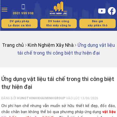
Toggle
0901 999 998
navigation
DV giấy phép
DV hoàn công
Báo giá
Lo được ca khó
Khó mấy cũng lo
xây phần thô
Trang chủ
Kinh Nghiệm Xây Nhà
Ứng dụng vật liệu
tái chế trong thi công biệt thự hiện đại
Ứng dụng vật liệu tái chế trong thi công biệt
thự hiện đại
ĐĂNG BỞI
HUNGTHINHKHAIMINHGROUP
VÀO LÚC 13/06/2026
Chi phí hạn chế nhưng vẫn muốn sở hữu thiết kế đẹp, đốc đáo,
chắc chắn bạn không thể bỏ qua phương pháp ứng dụng
vật liệu