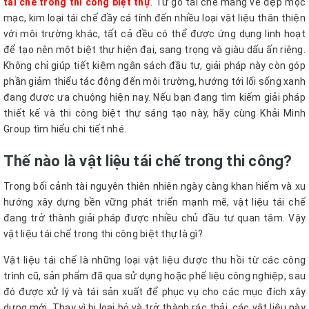
tái chế trong thi công biệt thự
. Từ gỗ tái chế mang vẻ đẹp mộc
mạc, kim loại tái chế đầy cá tính đến nhiều loại vật liệu thân thiện
với môi trường khác, tất cả đều có thể được ứng dụng linh hoạt
để tạo nên một biệt thự hiện đại, sang trọng và giàu dấu ấn riêng.
Không chỉ giúp tiết kiệm ngân sách đầu tư, giải pháp này còn góp
phần giảm thiểu tác động đến môi trường, hướng tới lối sống xanh
đang được ưa chuộng hiện nay. Nếu bạn đang tìm kiếm giải pháp
thiết kế và thi công biệt thự sáng tạo này, hãy cùng Khải Minh
Group tìm hiểu chi tiết nhé.
Thế nào là vật liệu tái chế trong thi công?
Trong bối cảnh tài nguyên thiên nhiên ngày càng khan hiếm và xu
hướng xây dựng bền vững phát triển mạnh mẽ, vật liệu tái chế
đang trở thành giải pháp được nhiều chủ đầu tư quan tâm. Vậy
vật liệu tái chế trong thi công biệt thự là gì?
Vật liệu tái chế là những loại vật liệu được thu hồi từ các công
trình cũ, sản phẩm đã qua sử dụng hoặc phế liệu công nghiệp, sau
đó được xử lý và tái sản xuất để phục vụ cho các mục đích xây
dựng mới. Thay vì bị loại bỏ và trở thành rác thải, các vật liệu này