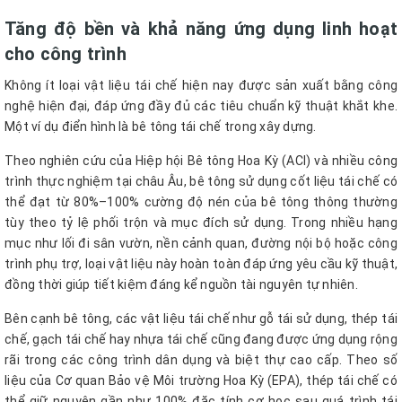
Tăng độ bền và khả năng ứng dụng linh hoạt
cho công trình
Không ít loại vật liệu tái chế hiện nay được sản xuất bằng công
nghệ hiện đại, đáp ứng đầy đủ các tiêu chuẩn kỹ thuật khắt khe.
Một ví dụ điển hình là bê tông tái chế trong xây dựng.
Theo nghiên cứu của Hiệp hội Bê tông Hoa Kỳ (ACI) và nhiều công
trình thực nghiệm tại châu Âu, bê tông sử dụng cốt liệu tái chế có
thể đạt từ 80%–100% cường độ nén của bê tông thông thường
tùy theo tỷ lệ phối trộn và mục đích sử dụng. Trong nhiều hạng
mục như lối đi sân vườn, nền cảnh quan, đường nội bộ hoặc công
trình phụ trợ, loại vật liệu này hoàn toàn đáp ứng yêu cầu kỹ thuật,
đồng thời giúp tiết kiệm đáng kể nguồn tài nguyên tự nhiên.
Bên cạnh bê tông, các vật liệu tái chế như gỗ tái sử dụng, thép tái
chế, gạch tái chế hay nhựa tái chế cũng đang được ứng dụng rộng
rãi trong các công trình dân dụng và biệt thự cao cấp. Theo số
liệu của Cơ quan Bảo vệ Môi trường Hoa Kỳ (EPA), thép tái chế có
thể giữ nguyên gần như 100% đặc tính cơ học sau quá trình tái