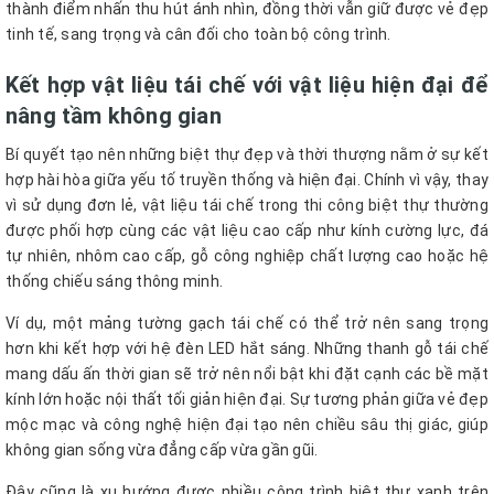
thành điểm nhấn thu hút ánh nhìn, đồng thời vẫn giữ được vẻ đẹp
tinh tế, sang trọng và cân đối cho toàn bộ công trình.
Kết hợp vật liệu tái chế với vật liệu hiện đại để
nâng tầm không gian
Bí quyết tạo nên những biệt thự đẹp và thời thượng nằm ở sự kết
hợp hài hòa giữa yếu tố truyền thống và hiện đại. Chính vì vậy, thay
vì sử dụng đơn lẻ, vật liệu tái chế trong thi công biệt thự thường
được phối hợp cùng các vật liệu cao cấp như kính cường lực, đá
tự nhiên, nhôm cao cấp, gỗ công nghiệp chất lượng cao hoặc hệ
thống chiếu sáng thông minh.
Ví dụ, một mảng tường gạch tái chế có thể trở nên sang trọng
hơn khi kết hợp với hệ đèn LED hắt sáng. Những thanh gỗ tái chế
mang dấu ấn thời gian sẽ trở nên nổi bật khi đặt cạnh các bề mặt
kính lớn hoặc nội thất tối giản hiện đại. Sự tương phản giữa vẻ đẹp
mộc mạc và công nghệ hiện đại tạo nên chiều sâu thị giác, giúp
không gian sống vừa đẳng cấp vừa gần gũi.
Đây cũng là xu hướng được nhiều công trình biệt thự xanh trên