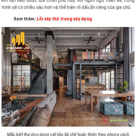
Khi vật liệu được lựa chọn phù hợp với ngôn ngữ thiết kế, công
trình sẽ có chiều sâu hơn và thể hiện rõ dấu ấn riêng của gia chủ.
Xem thêm:
Lỗi xây thô trong xây dựng
Mẫu biệt thự ứng dụng vật liệu tái chế hoàn thiện theo phong cách