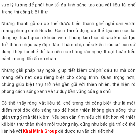
vực lý tưởng để phát huy tối đa tính sáng tạo của vật liệu tái chế
trong thi công biệt thự.
Những thanh gỗ cũ có thể được biến thành ghế nghỉ sân vườn
mang phong cách Rustic. Gạch tái sử dụng có thể tạo nên các lối
đi nghệ thuật quanh khuôn viên. Thùng kim loại cũ sau khi cải tạo
trở thành chậu cây độc đáo. Thậm chí, nhiều kiến trúc sư còn sử
dụng thép tái chế để tạo nên các hàng rào nghệ thuật hoặc tiểu
cảnh mang dấu ấn cá nhân.
Những giải pháp này ngoài giúp tiết kiệm chi phí đầu tư mà còn
mang đến nét đẹp riêng biệt cho công trình. Quan trọng hơn,
chúng giúp biệt thự trở nên gần gũi với thiên nhiên, thể hiện rõ
phong cách sống xanh và tư duy bền vững của gia chủ.
Có thể thấy rằng, vật liệu tái chế trong thi công biệt thự là một
điểm mới độc đáo sáng tạo để hoàn thiện không gian sống, thư
giãn ưng ý mà tiết kiệm. Nếu bạn cần tìm hiểu chi tiết hơn về thiết
kế biệt thự thân thiện môi trường này, cũng như báo giá thì có thể
liên hệ với
Khải Minh Group
để được tư vấn chi tiết nhé!