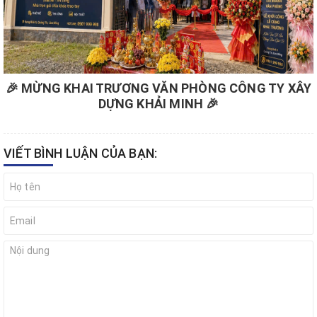
🎉 MỪNG KHAI TRƯƠNG VĂN PHÒNG CÔNG TY XÂY
DỰNG KHẢI MINH 🎉
VIẾT BÌNH LUẬN CỦA BẠN: