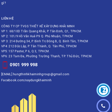
gì?
LIÊN HỆ
CÔNG TY CP TVGS THIẾT KẾ XÂY DỰNG KHẢI MINH
VP 1: 68/10D Trần Quang Khải, P. Tân Định, Q1, TPHCM.
VP 2: 101/9 Hồ Văn Huê P.9 Q. Phú Nhuận, TPHCM
VP 3: 214 Đường 34, P. Bình Trị Đông B, Q. Bình Tân, TPHCM
VP4: 212 Độc Lập, P. Tân Thành, Q. Tân Phú, TPHCM
VP5: 157 Paster, P 6, Q 3, TPHCM.
VP6: 23 Tam Đa, Phường Trường Thạnh, TP. Thủ Đức, TPHCM.
0901 999 998
[EMAIL]
hungthinhkhaiminhgroup@gmail.com
Facebook.com/xaydungkhaiminh