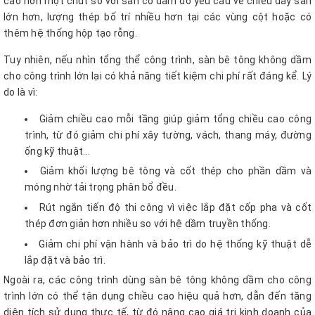
cao hơn một chút so với sàn có dầm do yêu cầu về chiều dày sàn
lớn hơn, lượng thép bố trí nhiều hơn tại các vùng cột hoặc có
thêm hệ thống hộp tạo rỗng.
Tuy nhiên, nếu nhìn tổng thể công trình, sàn bê tông không dầm
cho công trình lớn lại có khả năng tiết kiệm chi phí rất đáng kể. Lý
do là vì:
Giảm chiều cao mỗi tầng giúp giảm tổng chiều cao công
trình, từ đó giảm chi phí xây tường, vách, thang máy, đường
ống kỹ thuật...
Giảm khối lượng bê tông và cốt thép cho phần dầm và
móng nhờ tải trọng phân bổ đều.
Rút ngắn tiến độ thi công vì việc lắp đặt cốp pha và cốt
thép đơn giản hơn nhiều so với hệ dầm truyền thống.
Giảm chi phí vận hành và bảo trì do hệ thống kỹ thuật dễ
lắp đặt và bảo trì.
Ngoài ra, các công trình dùng sàn bê tông không dầm cho công
trình lớn có thể tận dụng chiều cao hiệu quả hơn, dẫn đến tăng
diện tích sử dụng thực tế, từ đó nâng cao giá trị kinh doanh của