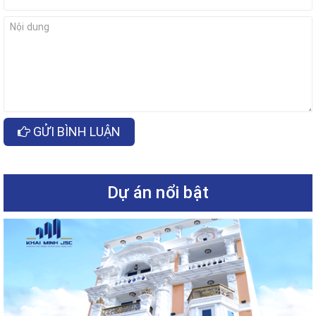
GỬI BÌNH LUẬN
Dự án nổi bật