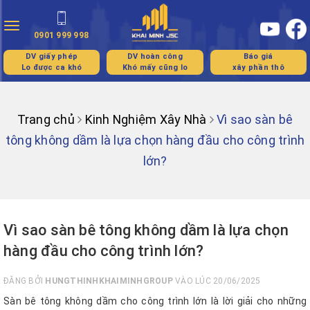
Toggle
0901 999 998
navigation
DV giấy phép
DV hoàn công
Báo giá
Lo được ca khó
Khó mấy cũng lo
xây phần thô
Trang chủ
Kinh Nghiệm Xây Nhà
Vì sao sàn bê
tông không dầm là lựa chọn hàng đầu cho công trình
lớn?
Vì sao sàn bê tông không dầm là lựa chọn
hàng đầu cho công trình lớn?
ĐĂNG BỞI
HUNGTHINHKHAIMINHGROUP
VÀO LÚC 20/06/2025
Sàn bê tông không dầm cho công trình lớn là lời giải cho những