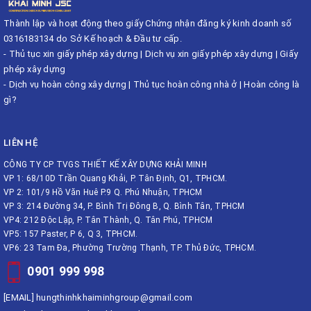
Thành lập và hoạt động theo giấy Chứng nhận đăng ký kinh doanh số
0316183134 do Sở Kế hoạch & Đầu tư cấp.
-
Thủ tục xin giấy phép xây dựng
|
Dịch vụ xin giấy phép xây dựng
|
Giấy
phép xây dựng
-
Dịch vụ hoàn công xây dựng
|
Thủ tục hoàn công nhà ở
|
Hoàn công là
gì?
LIÊN HỆ
CÔNG TY CP TVGS THIẾT KẾ XÂY DỰNG KHẢI MINH
VP 1: 68/10D Trần Quang Khải, P. Tân Định, Q1, TPHCM.
VP 2: 101/9 Hồ Văn Huê P.9 Q. Phú Nhuận, TPHCM
VP 3: 214 Đường 34, P. Bình Trị Đông B, Q. Bình Tân, TPHCM
VP4: 212 Độc Lập, P. Tân Thành, Q. Tân Phú, TPHCM
VP5: 157 Paster, P 6, Q 3, TPHCM.
VP6: 23 Tam Đa, Phường Trường Thạnh, TP. Thủ Đức, TPHCM.
0901 999 998
[EMAIL]
hungthinhkhaiminhgroup@gmail.com