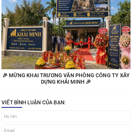
🎉 MỪNG KHAI TRƯƠNG VĂN PHÒNG CÔNG TY XÂY
DỰNG KHẢI MINH 🎉
VIẾT BÌNH LUẬN CỦA BẠN: