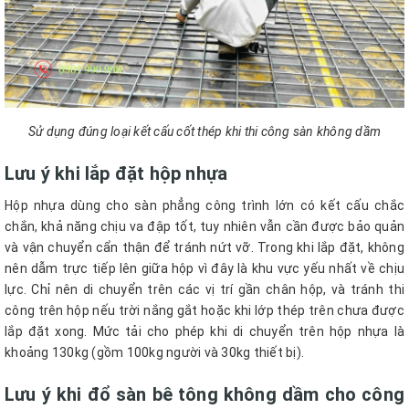
Sử dụng đúng loại kết cấu cốt thép khi thi công sàn không dầm
Lưu ý khi lắp đặt hộp nhựa
Hộp nhựa dùng cho sàn phẳng công trình lớn có kết cấu chắc
chắn, khả năng chịu va đập tốt, tuy nhiên vẫn cần được bảo quản
và vận chuyển cẩn thận để tránh nứt vỡ. Trong khi lắp đặt, không
nên dẫm trực tiếp lên giữa hộp vì đây là khu vực yếu nhất về chịu
lực. Chỉ nên di chuyển trên các vị trí gần chân hộp, và tránh thi
công trên hộp nếu trời nắng gắt hoặc khi lớp thép trên chưa được
lắp đặt xong. Mức tải cho phép khi di chuyển trên hộp nhựa là
khoảng 130kg (gồm 100kg người và 30kg thiết bị).
Lưu ý khi đổ sàn bê tông không dầm cho công