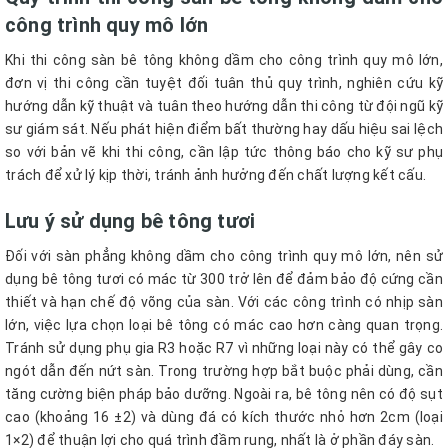
công trình quy mô lớn
Khi thi công sàn bê tông không dầm cho công trình quy mô lớn,
đơn vị thi công cần tuyệt đối tuân thủ quy trình, nghiên cứu kỹ
hướng dẫn kỹ thuật và tuân theo hướng dẫn thi công từ đội ngũ kỹ
sư giám sát. Nếu phát hiện điểm bất thường hay dấu hiệu sai lệch
so với bản vẽ khi thi công, cần lập tức thông báo cho kỹ sư phụ
trách để xử lý kịp thời, tránh ảnh hưởng đến chất lượng kết cấu.
Lưu ý sử dụng bê tông tươi
Đối với sàn phẳng không dầm cho công trình quy mô lớn, nên sử
dụng bê tông tươi có mác từ 300 trở lên để đảm bảo độ cứng cần
thiết và hạn chế độ võng của sàn. Với các công trình có nhịp sàn
lớn, việc lựa chọn loại bê tông có mác cao hơn càng quan trọng.
Tránh sử dụng phụ gia R3 hoặc R7 vì những loại này có thể gây co
ngót dẫn đến nứt sàn. Trong trường hợp bắt buộc phải dùng, cần
tăng cường biện pháp bảo dưỡng. Ngoài ra, bê tông nên có độ sụt
cao (khoảng 16 ±2) và dùng đá có kích thước nhỏ hơn 2cm (loại
1×2) để thuận lợi cho quá trình đầm rung, nhất là ở phần đáy sàn.