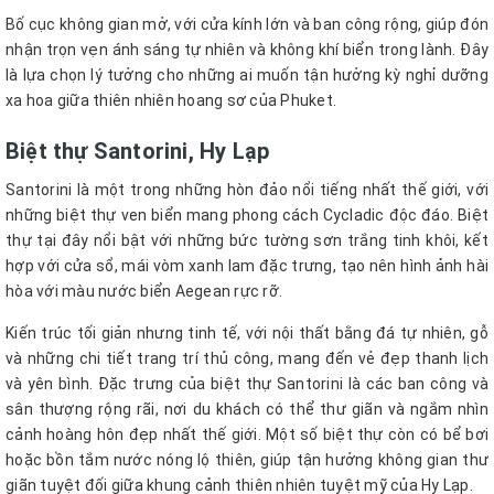
Bố cục không gian mở, với cửa kính lớn và ban công rộng, giúp đón
nhận trọn vẹn ánh sáng tự nhiên và không khí biển trong lành. Đây
là lựa chọn lý tưởng cho những ai muốn tận hưởng kỳ nghỉ dưỡng
xa hoa giữa thiên nhiên hoang sơ của Phuket.
Biệt thự Santorini, Hy Lạp
Santorini là một trong những hòn đảo nổi tiếng nhất thế giới, với
những biệt thự ven biển mang phong cách Cycladic độc đáo. Biệt
thự tại đây nổi bật với những bức tường sơn trắng tinh khôi, kết
hợp với cửa sổ, mái vòm xanh lam đặc trưng, tạo nên hình ảnh hài
hòa với màu nước biển Aegean rực rỡ.
Kiến trúc tối giản nhưng tinh tế, với nội thất bằng đá tự nhiên, gỗ
và những chi tiết trang trí thủ công, mang đến vẻ đẹp thanh lịch
và yên bình. Đặc trưng của biệt thự Santorini là các ban công và
sân thượng rộng rãi, nơi du khách có thể thư giãn và ngắm nhìn
cảnh hoàng hôn đẹp nhất thế giới. Một số biệt thự còn có bể bơi
hoặc bồn tắm nước nóng lộ thiên, giúp tận hưởng không gian thư
giãn tuyệt đối giữa khung cảnh thiên nhiên tuyệt mỹ của Hy Lạp.