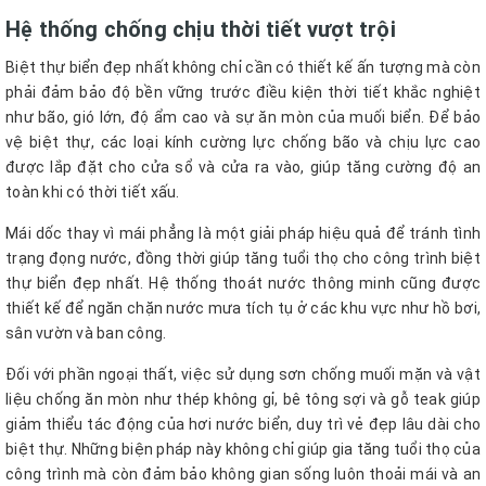
Hệ thống chống chịu thời tiết vượt trội
Biệt thự biển đẹp nhất không chỉ cần có thiết kế ấn tượng mà còn
phải đảm bảo độ bền vững trước điều kiện thời tiết khắc nghiệt
như bão, gió lớn, độ ẩm cao và sự ăn mòn của muối biển. Để bảo
vệ biệt thự, các loại kính cường lực chống bão và chịu lực cao
được lắp đặt cho cửa sổ và cửa ra vào, giúp tăng cường độ an
toàn khi có thời tiết xấu.
Mái dốc thay vì mái phẳng là một giải pháp hiệu quả để tránh tình
trạng đọng nước, đồng thời giúp tăng tuổi thọ cho công trình biệt
thự biển đẹp nhất. Hệ thống thoát nước thông minh cũng được
thiết kế để ngăn chặn nước mưa tích tụ ở các khu vực như hồ bơi,
sân vườn và ban công.
Đối với phần ngoại thất, việc sử dụng sơn chống muối mặn và vật
liệu chống ăn mòn như thép không gỉ, bê tông sợi và gỗ teak giúp
giảm thiểu tác động của hơi nước biển, duy trì vẻ đẹp lâu dài cho
biệt thự. Những biện pháp này không chỉ giúp gia tăng tuổi thọ của
công trình mà còn đảm bảo không gian sống luôn thoải mái và an