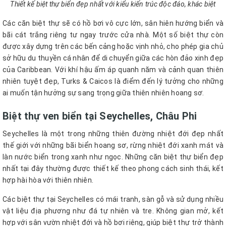
Thiết kế biệt thự biển đẹp nhất với kiểu kiến trúc độc đáo, khác biệt
Các căn biệt thự sẽ có hồ bơi vô cực lớn, sân hiên hướng biển và
bãi cát trắng riêng tư ngay trước cửa nhà. Một số biệt thự còn
được xây dựng trên các bến cảng hoặc vịnh nhỏ, cho phép gia chủ
sở hữu du thuyền cá nhân để di chuyển giữa các hòn đảo xinh đẹp
của Caribbean. Với khí hậu ấm áp quanh năm và cảnh quan thiên
nhiên tuyệt đẹp, Turks & Caicos là điểm đến lý tưởng cho những
ai muốn tận hưởng sự sang trọng giữa thiên nhiên hoang sơ.
Biệt thự ven biển tại Seychelles, Châu Phi
Seychelles là một trong những thiên đường nhiệt đới đẹp nhất
thế giới với những bãi biển hoang sơ, rừng nhiệt đới xanh mát và
làn nước biển trong xanh như ngọc. Những căn biệt thự biển đẹp
nhất tại đây thường được thiết kế theo phong cách sinh thái, kết
hợp hài hòa với thiên nhiên.
Các biệt thự tại Seychelles có mái tranh, sàn gỗ và sử dụng nhiều
vật liệu địa phương như đá tự nhiên và tre. Không gian mở, kết
hợp với sân vườn nhiệt đới và hồ bơi riêng, giúp biệt thự trở thành