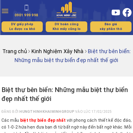
Toggle
0901 999 998
navigation
DV giấy phép
DV hoàn công
Báo giá
Lo được ca khó
Khó mấy cũng lo
xây phần thô
Trang chủ
Kinh Nghiệm Xây Nhà
Biệt thự bên biển:
Những mẫu biệt thự biển đẹp nhất thế giới
Biệt thự bên biển: Những mẫu biệt thự biển
đẹp nhất thế giới
ĐĂNG BỞI
HUNGTHINHKHAIMINHGROUP
VÀO LÚC 17/02/2025
Các mẫu
biệt thự biển đẹp nhất
với phong cách thiết kế độc đáo,
có 1-0-2 hứa hẹn đưa bạn đi từ bất ngờ này đến bất ngờ khác. Mỗi