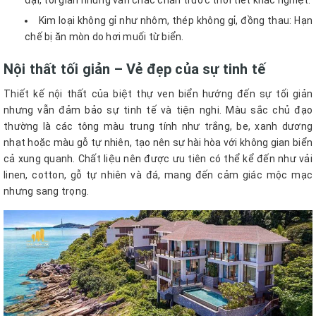
đại, tối giản nhưng vẫn chắc chắn trước thời tiết khắc nghiệt.
Kim loại không gỉ như nhôm, thép không gỉ, đồng thau: Hạn
chế bị ăn mòn do hơi muối từ biển.
Nội thất tối giản – Vẻ đẹp của sự tinh tế
Thiết kế nội thất của biệt thự ven biển hướng đến sự tối giản
nhưng vẫn đảm bảo sự tinh tế và tiện nghi. Màu sắc chủ đạo
thường là các tông màu trung tính như trắng, be, xanh dương
nhạt hoặc màu gỗ tự nhiên, tạo nên sự hài hòa với không gian biển
cả xung quanh. Chất liệu nên được ưu tiên có thể kể đến như vải
linen, cotton, gỗ tự nhiên và đá, mang đến cảm giác mộc mạc
nhưng sang trọng.