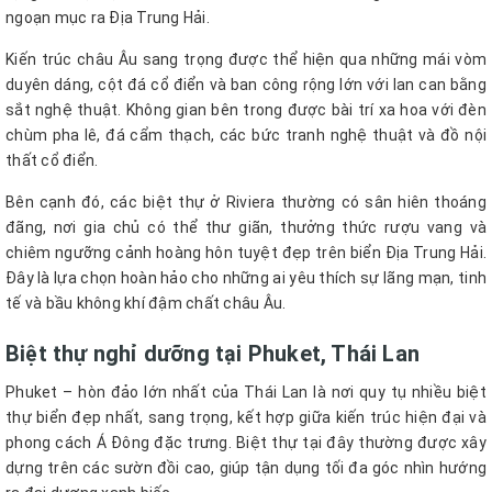
ngoạn mục ra Địa Trung Hải.
Kiến trúc châu Âu sang trọng được thể hiện qua những mái vòm
duyên dáng, cột đá cổ điển và ban công rộng lớn với lan can bằng
sắt nghệ thuật. Không gian bên trong được bài trí xa hoa với đèn
chùm pha lê, đá cẩm thạch, các bức tranh nghệ thuật và đồ nội
thất cổ điển.
Bên cạnh đó, các biệt thự ở Riviera thường có sân hiên thoáng
đãng, nơi gia chủ có thể thư giãn, thưởng thức rượu vang và
chiêm ngưỡng cảnh hoàng hôn tuyệt đẹp trên biển Địa Trung Hải.
Đây là lựa chọn hoàn hảo cho những ai yêu thích sự lãng mạn, tinh
tế và bầu không khí đậm chất châu Âu.
Biệt thự nghỉ dưỡng tại Phuket, Thái Lan
Phuket – hòn đảo lớn nhất của Thái Lan là nơi quy tụ nhiều biệt
thự biển đẹp nhất, sang trọng, kết hợp giữa kiến trúc hiện đại và
phong cách Á Đông đặc trưng. Biệt thự tại đây thường được xây
dựng trên các sườn đồi cao, giúp tận dụng tối đa góc nhìn hướng