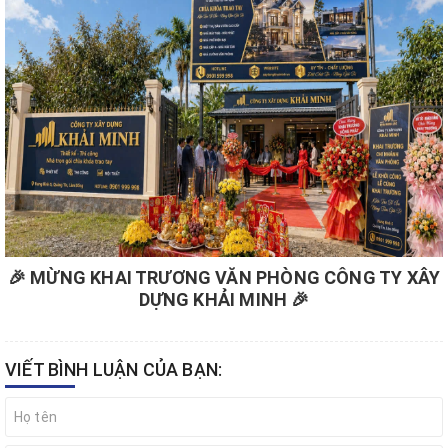
🎉 MỪNG KHAI TRƯƠNG VĂN PHÒNG CÔNG TY XÂY
DỰNG KHẢI MINH 🎉
VIẾT BÌNH LUẬN CỦA BẠN: