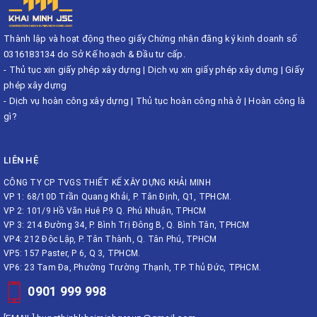
Thành lập và hoạt động theo giấy Chứng nhận đăng ký kinh doanh số
0316183134 do Sở Kế hoạch & Đầu tư cấp.
-
Thủ tục xin giấy phép xây dựng
|
Dịch vụ xin giấy phép xây dựng
|
Giấy
phép xây dựng
-
Dịch vụ hoàn công xây dựng
|
Thủ tục hoàn công nhà ở
|
Hoàn công là
gì?
LIÊN HỆ
CÔNG TY CP TVGS THIẾT KẾ XÂY DỰNG KHẢI MINH
VP 1: 68/10D Trần Quang Khải, P. Tân Định, Q1, TPHCM.
VP 2: 101/9 Hồ Văn Huê P.9 Q. Phú Nhuận, TPHCM
VP 3: 214 Đường 34, P. Bình Trị Đông B, Q. Bình Tân, TPHCM
VP4: 212 Độc Lập, P. Tân Thành, Q. Tân Phú, TPHCM
VP5: 157 Paster, P 6, Q 3, TPHCM.
VP6: 23 Tam Đa, Phường Trường Thạnh, TP. Thủ Đức, TPHCM.
0901 999 998