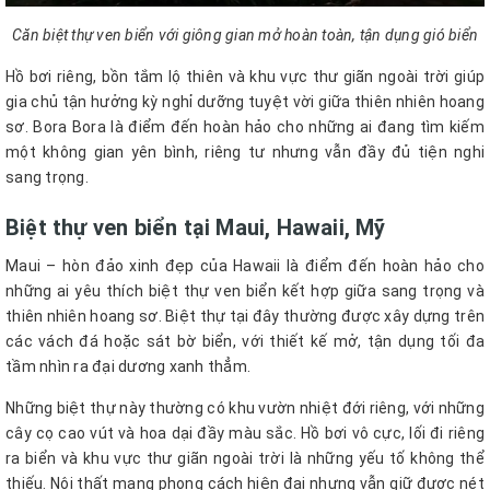
Căn biệt thự ven biển với giông gian mở hoàn toàn, tận dụng gió biển
Hồ bơi riêng, bồn tắm lộ thiên và khu vực thư giãn ngoài trời giúp
gia chủ tận hưởng kỳ nghỉ dưỡng tuyệt vời giữa thiên nhiên hoang
sơ. Bora Bora là điểm đến hoàn hảo cho những ai đang tìm kiếm
một không gian yên bình, riêng tư nhưng vẫn đầy đủ tiện nghi
sang trọng.
Biệt thự ven biển tại Maui, Hawaii, Mỹ
Maui – hòn đảo xinh đẹp của Hawaii là điểm đến hoàn hảo cho
những ai yêu thích biệt thự ven biển kết hợp giữa sang trọng và
thiên nhiên hoang sơ. Biệt thự tại đây thường được xây dựng trên
các vách đá hoặc sát bờ biển, với thiết kế mở, tận dụng tối đa
tầm nhìn ra đại dương xanh thẳm.
Những biệt thự này thường có khu vườn nhiệt đới riêng, với những
cây cọ cao vút và hoa dại đầy màu sắc. Hồ bơi vô cực, lối đi riêng
ra biển và khu vực thư giãn ngoài trời là những yếu tố không thể
thiếu. Nội thất mang phong cách hiện đại nhưng vẫn giữ được nét