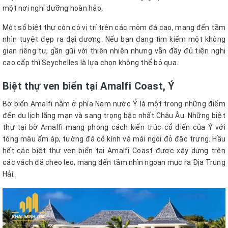
một nơi nghỉ dưỡng hoàn hảo.
Một số biệt thự còn có vị trí trên các mỏm đá cao, mang đến tầm
nhìn tuyệt đẹp ra đại dương. Nếu bạn đang tìm kiếm một không
gian riêng tư, gần gũi với thiên nhiên nhưng vẫn đầy đủ tiện nghi
cao cấp thì Seychelles là lựa chọn không thể bỏ qua.
Biệt thự ven biển tại Amalfi Coast, Ý
Bờ biển Amalfi nằm ở phía Nam nước Ý là một trong những điểm
đến du lịch lãng mạn và sang trọng bậc nhất Châu Âu. Những biệt
thự tại bờ Amalfi mang phong cách kiến trúc cổ điển của Ý với
tông màu ấm áp, tường đá cổ kính và mái ngói đỏ đặc trưng. Hầu
hết các biệt thự ven biển tại Amalfi Coast được xây dựng trên
các vách đá cheo leo, mang đến tầm nhìn ngoạn mục ra Địa Trung
Hải.