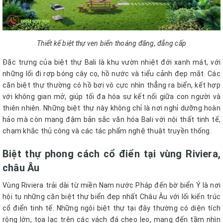
Thiết kế biệt thự ven biển thoáng đãng, đẳng cấp
Đặc trưng của biệt thự Bali là khu vườn nhiệt đới xanh mát, với
những lối đi rợp bóng cây cọ, hồ nước và tiểu cảnh đẹp mắt. Các
căn biệt thự thường có hồ bơi vô cực nhìn thẳng ra biển, kết hợp
với không gian mở, giúp tối đa hóa sự kết nối giữa con người và
thiên nhiên. Những biệt thự này không chỉ là nơi nghỉ dưỡng hoàn
hảo mà còn mang đậm bản sắc văn hóa Bali với nội thất tinh tế,
chạm khắc thủ công và các tác phẩm nghệ thuật truyền thống.
Biệt thự phong cách cổ điển tại vùng Riviera,
châu Âu
Vùng Riviera trải dài từ miền Nam nước Pháp đến bờ biển Ý là nơi
hội tụ những căn biệt thự biển đẹp nhất Châu Âu với lối kiến trúc
cổ điển tinh tế. Những ngôi biệt thự tại đây thường có diện tích
rộng lớn, tọa lạc trên các vách đá cheo leo, mang đến tầm nhìn