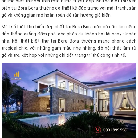
những biệt thự nổi trên mặt nước tuyệt đẹp. Những biệt thự ven
biển tại Bora Bora thường có thiết kế đặc trưng với mái tranh, sàn
gỗ và không gian mở hoàn toàn để tận hưởng gió biển.
Một số biệt thự biển đẹp nhất tại Bora Bora còn có cầu tàu riêng
dẫn thẳng xuống đầm phá, cho phép du khách bơi lội ngay từ sân
nhà. Nội thất biệt thự tại Bora Bora thường mang phong cách
tropical chic, với những gam màu nhẹ nhàng, đồ nội thất làm từ
gỗ và tre, kết hợp với những chi tiết trang trí thủ công tinh tế.