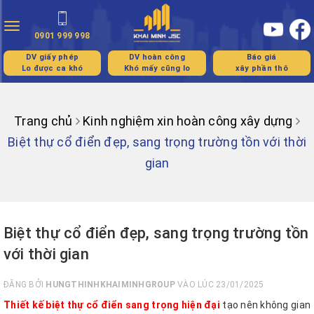
Toggle
0901 999 998
navigation
DV giấy phép
DV hoàn công
Báo giá
Lo được ca khó
Khó mấy cũng lo
xây phần thô
Trang chủ
Kinh nghiệm xin hoàn công xây dựng
Biệt thự cổ điển đẹp, sang trọng trường tồn với thời
gian
Biệt thự cổ điển đẹp, sang trọng trường tồn
với thời gian
ĐĂNG BỞI
HUNGTHINHKHAIMINHGROUP
VÀO LÚC 23/01/2025
Thiết kế biệt thự cổ điển sang trọng hiện đại
tạo nên không gian