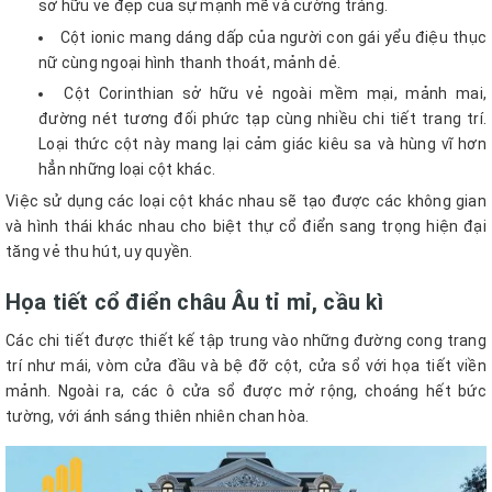
sở hữu vẻ đẹp của sự mạnh mẽ và cường tráng.
Cột ionic mang dáng dấp của người con gái yểu điệu thục
nữ cùng ngoại hình thanh thoát, mảnh dẻ.
Cột Corinthian sở hữu vẻ ngoài mềm mại, mảnh mai,
đường nét tương đối phức tạp cùng nhiều chi tiết trang trí.
Loại thức cột này mang lại cảm giác kiêu sa và hùng vĩ hơn
hẳn những loại cột khác.
Việc sử dụng các loại cột khác nhau sẽ tạo được các không gian
và hình thái khác nhau cho biệt thự cổ điển sang trọng hiện đại
tăng vẻ thu hút, uy quyền.
Họa tiết cổ điển châu Âu tỉ mỉ, cầu kì
Các chi tiết được thiết kế tập trung vào những đường cong trang
trí như mái, vòm cửa đầu và bệ đỡ cột, cửa sổ với họa tiết viền
mảnh. Ngoài ra, các ô cửa sổ được mở rộng, choáng hết bức
tường, với ánh sáng thiên nhiên chan hòa.