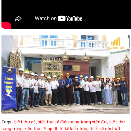
Tags :
biệt thự cổ
,
biệt thự cổ điển sang trọng hiện đại
,
biệt thự
sang trọng
,
kiến trúc Pháp
,
thiết kế kiến trúc
,
thiết kế nội thất