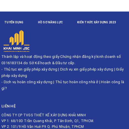
TUYỂN DỤNG
HỒ SƠ NĂNG LỰC
KIẾN THỨC XÂY DỰNG 2023
Thành lập và hoạt động theo giấy Chứng nhận đăng ký kinh doanh số
0316183134 do Sở Kế hoạch & Đầu tư cấp.
-
Thủ tục xin giấy phép xây dựng
|
Dịch vụ xin giấy phép xây dựng
|
Giấy
phép xây dựng
-
Dịch vụ hoàn công xây dựng
|
Thủ tục hoàn công nhà ở
|
Hoàn công là
gì?
LIÊN HỆ
CÔNG TY CP TVGS THIẾT KẾ XÂY DỰNG KHẢI MINH
VP 1: 68/10D Trần Quang Khải, P. Tân Định, Q1, TPHCM.
VP 2: 101/9 Hồ Văn Huê P.9 Q. Phú Nhuận, TPHCM