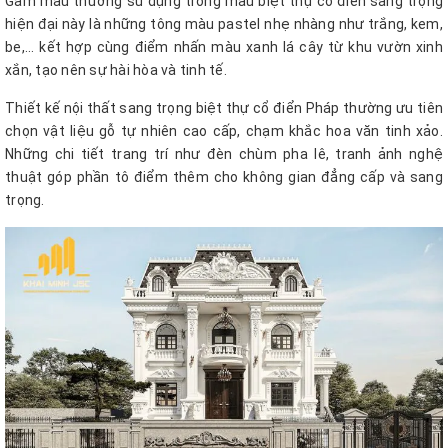
Gam màu thường sử dụng trong mẫu biệt thự cổ điển sang trọng
hiện đại này là những tông màu pastel nhẹ nhàng như trắng, kem,
be,... kết hợp cùng điểm nhấn màu xanh lá cây từ khu vườn xinh
xắn, tạo nên sự hài hòa và tinh tế.
Thiết kế nội thất sang trọng biệt thự cổ điển Pháp thường ưu tiên
chọn vật liệu gỗ tự nhiên cao cấp, chạm khắc hoa văn tinh xảo.
Những chi tiết trang trí như đèn chùm pha lê, tranh ảnh nghệ
thuật góp phần tô điểm thêm cho không gian đẳng cấp và sang
trọng.