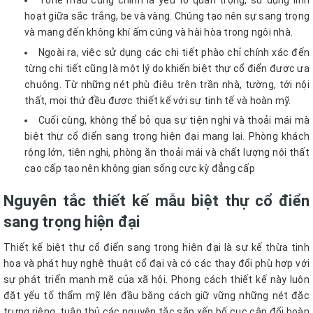
hoạt giữa sắc trắng, be và vàng. Chúng tạo nên sự sang trọng
và mang đến không khí ấm cúng và hài hòa trong ngôi nhà.
Ngoài ra, việc sử dụng các chi tiết phào chỉ chính xác đến
từng chi tiết cũng là một lý do khiến biệt thự cổ điển được ưa
chuộng. Từ những nét phù điêu trên trần nhà, tường, tới nội
thất, mọi thứ đều được thiết kế với sự tinh tế và hoàn mỹ.
Cuối cùng, không thể bỏ qua sự tiện nghi và thoải mái mà
biệt thự cổ điển sang trọng hiện đại mang lại. Phòng khách
rộng lớn, tiện nghi, phòng ăn thoải mái và chất lượng nội thất
cao cấp tạo nên không gian sống cực kỳ đẳng cấp
Nguyên tắc thiết kế mẫu biệt thự cổ điển
sang trọng hiện đại
Thiết kế biệt thự cổ điển sang trọng hiện đại là sự kế thừa tinh
hoa và phát huy nghệ thuật cổ đại và có các thay đổi phù hợp với
sự phát triển mạnh mẽ của xã hội. Phong cách thiết kế này luôn
đặt yếu tố thẩm mỹ lên đầu bằng cách giữ vững những nét đặc
trưng riêng, tuân thủ các nguyên tắc sắp xếp bố cục cân đối hoàn