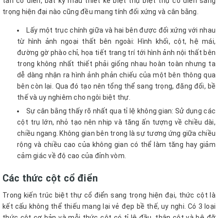
tân cổ điển, bất kỳ mẫu thiết kế biệt thự biệt thự cổ điển sang
trọng hiện đại nào cũng đều mang tính đối xứng và cân bằng.
Lấy một trục chính giữa và hai bên được đối xứng với nhau
từ hình ảnh ngoại thất bên ngoài: Hình khối, cột, hệ mái,
đường gờ phào chỉ, họa tiết trang trí tới hình ảnh nội thất bên
trong không nhất thiết phải giống nhau hoàn toàn nhưng ta
dễ dàng nhận ra hình ảnh phản chiếu của một bên thông qua
bên còn lại. Qua đó tạo nên tổng thể sang trọng, đăng đối, bề
thế và uy nghiêm cho ngôi biệt thự.
Sự cân bằng thấy rõ nhất qua tỉ lệ không gian: Sử dụng các
cột trụ lớn, nhỏ tạo nên nhịp và tăng ấn tượng về chiều dài,
chiều ngang. Không gian bên trong là sự tương ứng giữa chiều
rộng và chiều cao của không gian có thể làm tăng hay giảm
cảm giác về độ cao của đỉnh vòm.
Các thức cột cổ điển
Trong kiến trúc biệt thự cổ điển sang trọng hiện đại, thức cột là
kết cấu không thể thiếu mang lại vẻ đẹp bề thế, uy nghi. Có 3 loại
thức cột cơ bản và mỗi thức cột có tỉ lệ đầu, thân cột và bệ đỡ