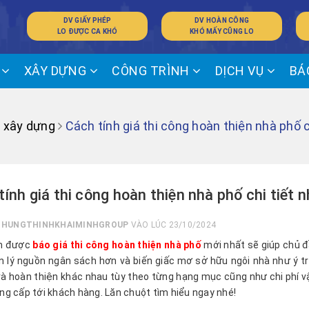
DV GIẤY PHÉP
DV HOÀN CÔNG
LO ĐƯỢC CA KHÓ
KHÓ MẤY CŨNG LO
Ế
XÂY DỰNG
CÔNG TRÌNH
DỊCH VỤ
BÁ
g xây dựng
Cách tính giá thi công hoàn thiện nhà phố ch
ính giá thi công hoàn thiện nhà phố chi tiết n
I
HUNGTHINHKHAIMINHGROUP
VÀO LÚC 23/10/2024
m được
báo giá thi công hoàn thiện nhà phố
mới nhất sẽ giúp chủ đầ
n lý nguồn ngân sách hơn và biến giấc mơ sở hữu ngôi nhà như ý tr
và hoàn thiện khác nhau tùy theo từng hạng mục cũng như chi phí vật
g cấp tới khách hàng. Lăn chuột tìm hiểu ngay nhé!