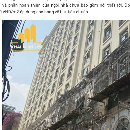
 và phần hoàn thiện của ngôi nhà chưa bao gồm nội thất rời. Đơ
0 VNĐ/m2 áp dụng cho bảng vật tư tiêu chuẩn.