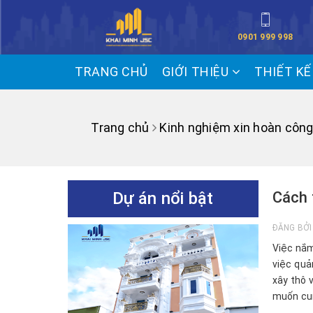
0901 999 998
TRANG CHỦ
GIỚI THIỆU
THIẾT K
Trang chủ
Kinh nghiệm xin hoàn côn
Dự án nổi bật
Cách t
ĐĂNG BỞ
Việc nắ
việc quả
xây thô 
muốn cun