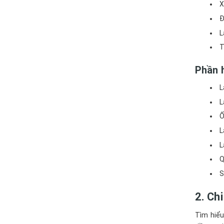
X
Đ
L
T
Phần 
L
L
Ố
L
L
Q
S
2. Ch
Tìm hiểu