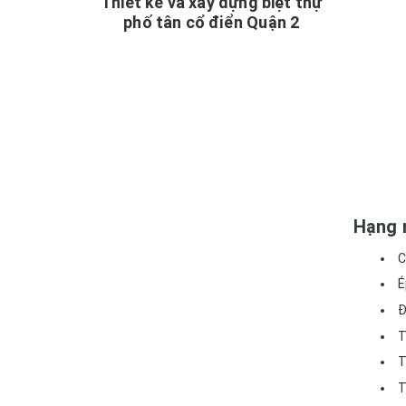
Thiết kế và xây dựng biệt thự
phố tân cổ điển Quận 2
Hạng 
C
É
Đ
T
T
T