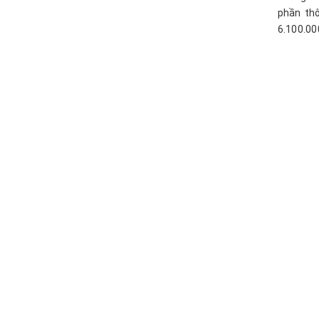
phần thô
6.100.00