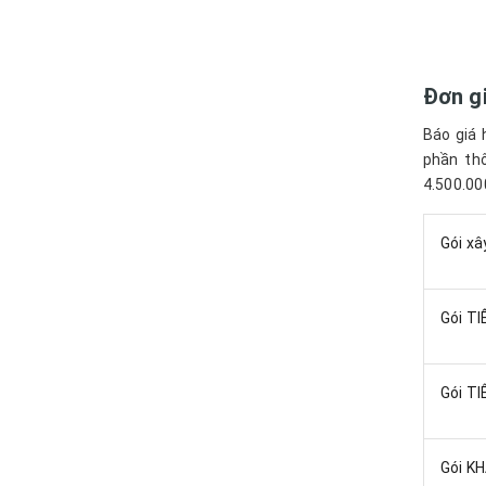
Đơn gi
Báo giá 
phần thô
4.500.00
Gói xâ
Gói TI
Gói T
Gói K