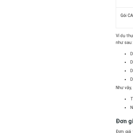
Gói C
Ví dụ th
như sau:
D
D
D
D
Như vậy,
T
N
Đơn gi
Đơn giá 