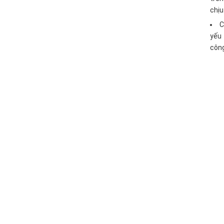
chịu
C
yếu 
công