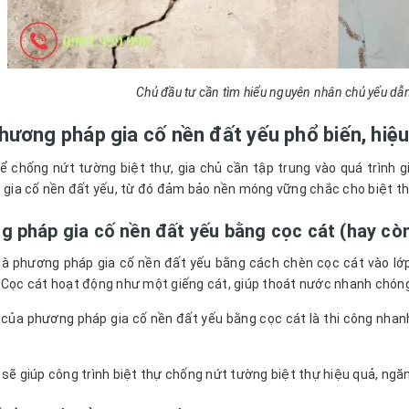
Chủ đầu tư cần tìm hiểu nguyên nhân chủ yếu dẫn
hương pháp gia cố nền đất yếu phổ biến, hiệu
ể chống nứt tường biệt thự, gia chủ cần tập trung vào quá trình 
p gia cố nền đất yếu, từ đó đảm bảo nền móng vững chắc cho biệt th
 pháp gia cố nền đất yếu bằng cọc cát (hay còn
là phương pháp gia cố nền đất yếu bằng cách chèn cọc cát vào lớp 
 Cọc cát hoạt động như một giếng cát, giúp thoát nước nhanh chóng 
của phương pháp gia cố nền đất yếu bằng cọc cát là thi công nhanh,
 sẽ giúp công trình biệt thự chống nứt tường biệt thự hiệu quả, ngă