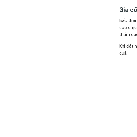
Gia c
Bấc thấm
sức chịu
thấm ca
Khi đất 
quả.