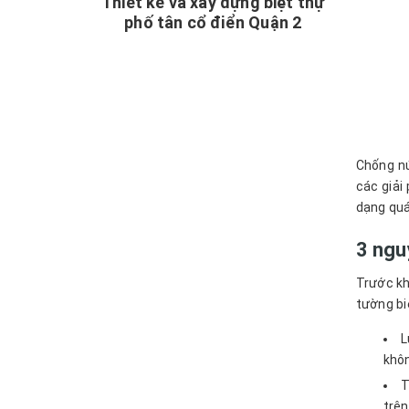
Thiết kế và xây dựng biệt thự
phố tân cổ điển Quận 2
Chống nứ
các giải
dạng quá
3 ngu
Trước kh
tường bi
L
khôn
T
trên