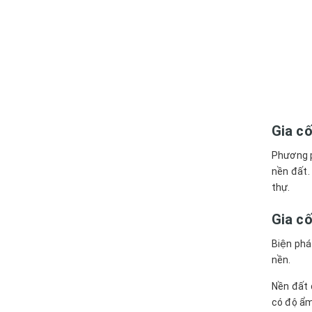
Gia c
Phương p
nền đất.
thự.
Gia c
Biện phá
nền.
Nền đất 
có độ ẩm