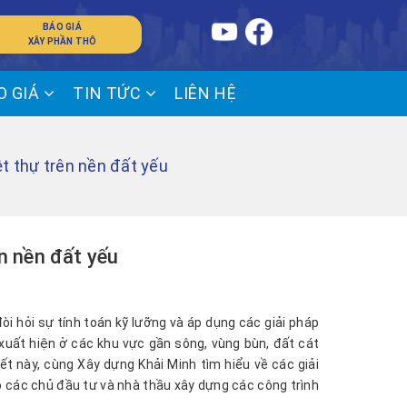
BÁO GIÁ
XÂY PHẦN THÔ
O GIÁ
TIN TỨC
LIÊN HỆ
ệt thự trên nền đất yếu
ên nền đất yếu
òi hỏi sự tính toán kỹ lưỡng và áp dụng các giải pháp
xuất hiện ở các khu vực gần sông, vùng bùn, đất cát
iết này, cùng Xây dựng Khải Minh tìm hiểu về các giải
p các chủ đầu tư và nhà thầu xây dựng các công trình