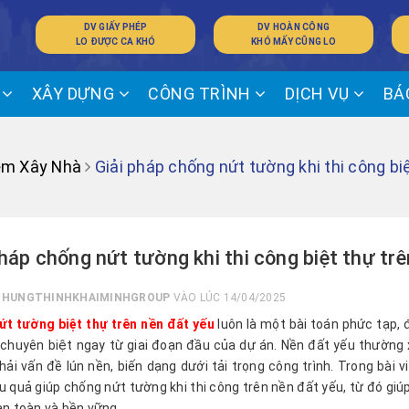
DV GIẤY PHÉP
DV HOÀN CÔNG
LO ĐƯỢC CA KHÓ
KHÓ MẤY CŨNG LO
Ế
XÂY DỰNG
CÔNG TRÌNH
DỊCH VỤ
BÁ
ệm Xây Nhà
Giải pháp chống nứt tường khi thi công bi
pháp chống nứt tường khi thi công biệt thự tr
I
HUNGTHINHKHAIMINHGROUP
VÀO LÚC 14/04/2025
t tường biệt thự trên nền đất yếu
luôn là một bài toán phức tạp, đ
 chuyên biệt ngay từ giai đoạn đầu của dự án. Nền đất yếu thường 
hải vấn đề lún nền, biến dạng dưới tải trọng công trình. Trong bài v
u quả giúp chống nứt tường khi thi công trên nền đất yếu, từ đó giú
 an toàn và bền vững.