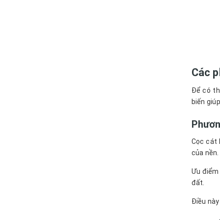
Các p
Để có th
biến giú
Phương
Cọc cát 
của nền.
Ưu điểm 
đất.
Điều này