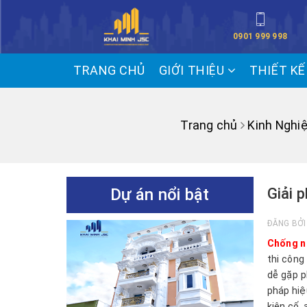
0901 999 998
TRANG CHỦ
GIỚI THIỆU
THIẾT K
Trang chủ
Kinh Nghi
Dự án nổi bật
Giải 
ĐĂNG BỞ
Chống nứ
thi công
dễ gặp p
pháp hiệ
kiên cố,