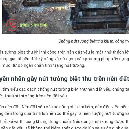
Chống nứt tường biệt thự khi thi công t
t tường biệt thự khi thi công trên nền đất yếu là một thử thách lớn
 pháp gia cố nền đất kỹ càng và sử dụng các phương pháp xây dựng
 mức, từ đó ngăn chặn tình trạng nứt tường.
yên nhân gây nứt tường biệt thự trên nền đấ
i tìm hiểu các cách chống nứt tường biệt thự nền đất yếu, chúng t
ệt thự khi thi công trên nền đất yếu:
ún nền đất: Nền đất yếu có khả năng chịu tải kém, dẫn đến việc nền đ
g đều trong quá trình lún nền có thể gây ra hiện tượng nứt tường và
hiết kế và thi công không đúng chuẩn: Nếu công trình không được thi
 nền đất yếu, sẽ không thể kiểm soát được độ lún và sự ổn định của