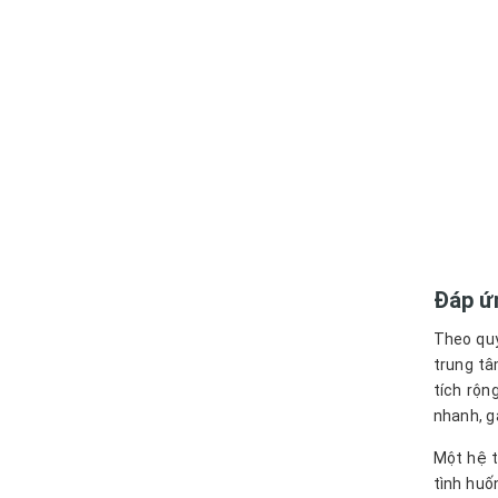
Đáp ứ
Theo quy
trung tâ
tích rộn
nhanh, g
Một hệ t
tình huố