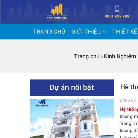
0901 999 998
TRANG CHỦ
GIỚI THIỆU
THIẾT K
Trang chủ
Kinh Nghiệm
Dự án nổi bật
Hệ th
ĐĂNG BỞ
Hệ thốn
không ma
trọng. T
không đủ
hiệu quả