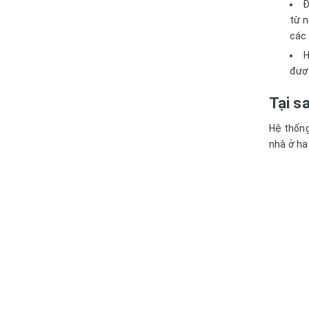
Đ
từ n
các 
H
được
Tại s
Hệ thống
nhà ở ha