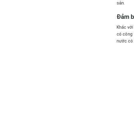
sản.
Đảm b
Khác với
có công 
nước có 