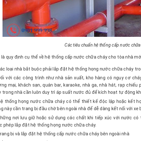
Các tiêu chuẩn hệ thống cấp nước chữa
 là quy định cụ thể về hệ thống cấp nước chữa cháy cho tòa nhà mớ
ác loại nhà bắt buộc phải lắp đặt hệ thống họng nước chữa cháy tron
ối với các công trình như nhà sản xuất, kho hàng có nguy cơ chá
ng mại, khách sạn, quán bar, karaoke, nhà ga, nhà hát, rạp chiế
 trong nhà cần luôn duy trì áp suất nước đủ để kích hoạt tự động kh
ệ thống họng nước chữa cháy có thể thiết kế độc lập hoặc kết 
g này cần trang bị đầu chờ bên ngoài nhà để dễ dàng kết nối với xe
hững nơi lưu giữ hoặc sử dụng các chất khi tiếp xúc với nước có
 phép lắp đặt hệ thống họng nước chữa cháy.
rang bị và lắp đặt hệ thống cấp nước chữa cháy bên ngoài nhà