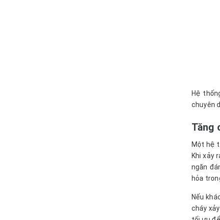
Hệ thốn
chuyên d
Tăng 
Một hệ t
Khi xảy 
ngăn đám
hỏa tron
Nếu khác
cháy xảy
tối ưu đ