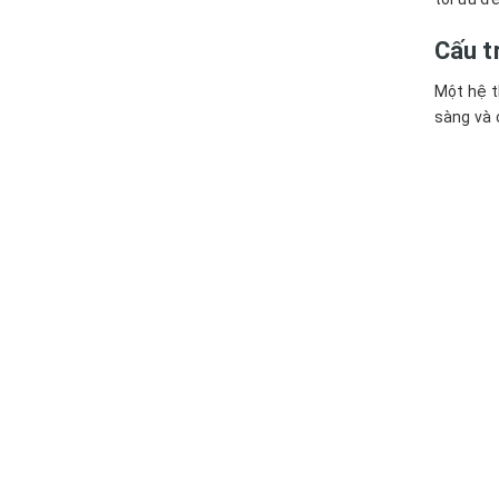
Cấu t
Một hệ t
sàng và 