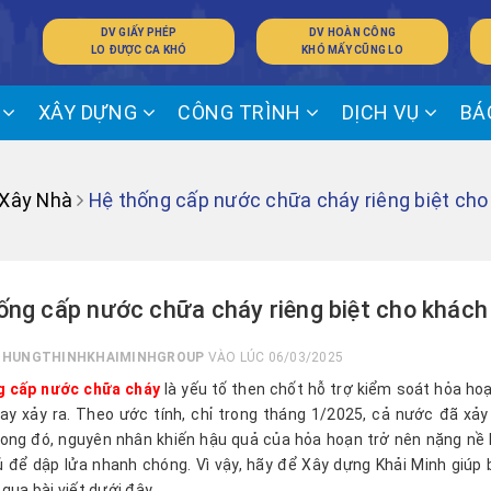
DV GIẤY PHÉP
DV HOÀN CÔNG
LO ĐƯỢC CA KHÓ
KHÓ MẤY CŨNG LO
Ế
XÂY DỰNG
CÔNG TRÌNH
DỊCH VỤ
BÁ
 Xây Nhà
Hệ thống cấp nước chữa cháy riêng biệt cho
ống cấp nước chữa cháy riêng biệt cho khách 
I
HUNGTHINHKHAIMINHGROUP
VÀO LÚC 06/03/2025
g cấp nước chữa cháy
là yếu tố then chốt hỗ trợ kiểm soát hỏa hoạn
y xảy ra. Theo ước tính, chỉ trong tháng 1/2025, cả nước đã xảy 
rong đó, nguyên nhân khiến hậu quả của hỏa hoạn trở nên nặng nề
 để dập lửa nhanh chóng. Vì vậy, hãy để Xây dựng Khải Minh giúp
 qua bài viết dưới đây.