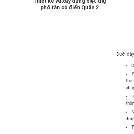
Thiết kế và xây dựng biệt thự
phố tân cổ điển Quận 2
Dưới đây
C
Đ
thươ
cháy
H
thốn
N
được
T