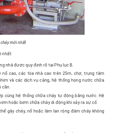
 cháy mới nhất
i nhất:
g nhà được quy định rõ tại Phụ lục B.
y nổ cao, các tòa nhà cao trên 25m, chợ, trung tâm
u phim và các dịch vụ cảng, hệ thống họng nước chữa
i cần.
hợp cùng hệ thống chữa cháy tự động bằng nước. Hệ
 bơm hoặc bơm chữa cháy di động khi xảy ra sự cố.
 thể gây cháy, nổ hoặc làm lan rộng đám cháy không