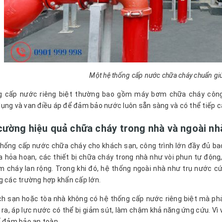
Một hệ thống cấp nước chữa cháy chuẩn giúp
g cấp nước riêng biệt thường bao gồm máy bơm chữa cháy công
ụng và van điều áp để đảm bảo nước luôn sẵn sàng và có thể tiếp cận
cường hiệu quả chữa cháy trong nhà và ngoài nh
hống cấp nước chữa cháy cho khách sạn, công trình lớn đầy đủ ba
ra hỏa hoạn, các thiết bị chữa cháy trong nhà như vòi phun tự động
 cháy lan rộng. Trong khi đó, hệ thống ngoài nhà như trụ nước c
g các trường hợp khẩn cấp lớn.
h sạn hoặc tòa nhà không có hệ thống cấp nước riêng biệt mà phải
 ra, áp lực nước có thể bị giảm sút, làm chậm khả năng ứng cứu. Vì vậ
ể đảm bảo an toàn.