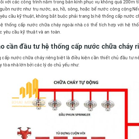
ối với các công trình nằm trong bán kính phục vụ không quá 200m t
guồn nước như trụ nước, ao, hồ, sông, hoặc bể nước công cộng:Nế
yêu cầu kỹ thuật, không bắt buộc phải trang bị hệ thống cấp nước 
ệ thống cấp nước chữa cháy ngoài nhà có thể tích hợp với hệ thố
 yêu cầu kỹ thuật và an toàn.
ao cần đầu tư hệ thống cấp nước chữa cháy ri
 cấp nước chữa cháy riêng biệt là điều kiện cần thiết chủ đầu tư 
y tòa nhà lớn bởi các lý do chủ yếu như: