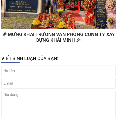
🎉 MỪNG KHAI TRƯƠNG VĂN PHÒNG CÔNG TY XÂY
DỰNG KHẢI MINH 🎉
VIẾT BÌNH LUẬN CỦA BẠN: