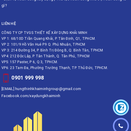
gì?
LIÊN HỆ
CÔNG TY CP TVGS THIẾT KẾ XÂY DỰNG KHẢI MINH
VP 1: 68/10D Trần Quang Khải, P. Tân Định, Q1, TPHCM.
VP 2: 101/9 Hồ Văn Huê P.9 Q. Phú Nhuận, TPHCM
VP 3: 214 Đường 34, P. Bình Trị Đông B, Q. Bình Tân, TPHCM
VP4: 212 Độc Lập, P. Tân Thành, Q. Tân Phú, TPHCM
VP5: 157 Paster, P 6, Q 3, TPHCM.
VP6: 23 Tam Đa, Phường Trường Thạnh, TP. Thủ Đức, TPHCM.
0901 999 998
[EMAIL]
hungthinhkhaiminhgroup@gmail.com
Facebook.com/xaydungkhaiminh