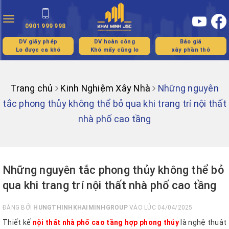
Toggle
0901 999 998
navigation
DV giấy phép
DV hoàn công
Báo giá
Lo được ca khó
Khó mấy cũng lo
xây phần thô
Trang chủ
Kinh Nghiệm Xây Nhà
Những nguyên
tắc phong thủy không thể bỏ qua khi trang trí nội thất
nhà phố cao tầng
Những nguyên tắc phong thủy không thể bỏ
qua khi trang trí nội thất nhà phố cao tầng
ĐĂNG BỞI
HUNGTHINHKHAIMINHGROUP
VÀO LÚC 04/04/2025
Thiết kế
nội thất nhà phố cao tầng hợp phong thủy
là nghệ thuật