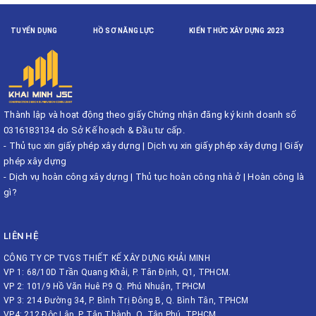
TUYỂN DỤNG
HỒ SƠ NĂNG LỰC
KIẾN THỨC XÂY DỰNG 2023
Thành lập và hoạt động theo giấy Chứng nhận đăng ký kinh doanh số
0316183134 do Sở Kế hoạch & Đầu tư cấp.
-
Thủ tục xin giấy phép xây dựng
|
Dịch vụ xin giấy phép xây dựng
|
Giấy
phép xây dựng
-
Dịch vụ hoàn công xây dựng
|
Thủ tục hoàn công nhà ở
|
Hoàn công là
gì?
LIÊN HỆ
CÔNG TY CP TVGS THIẾT KẾ XÂY DỰNG KHẢI MINH
VP 1: 68/10D Trần Quang Khải, P. Tân Định, Q1, TPHCM.
VP 2: 101/9 Hồ Văn Huê P.9 Q. Phú Nhuận, TPHCM
VP 3: 214 Đường 34, P. Bình Trị Đông B, Q. Bình Tân, TPHCM
VP4: 212 Độc Lập, P. Tân Thành, Q. Tân Phú, TPHCM