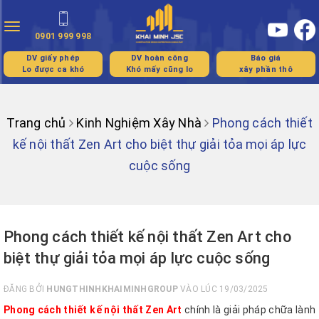
Toggle
0901 999 998
navigation
DV giấy phép
DV hoàn công
Báo giá
Lo được ca khó
Khó mấy cũng lo
xây phần thô
Trang chủ
Kinh Nghiệm Xây Nhà
Phong cách thiết
kế nội thất Zen Art cho biệt thự giải tỏa mọi áp lực
cuộc sống
Phong cách thiết kế nội thất Zen Art cho
biệt thự giải tỏa mọi áp lực cuộc sống
ĐĂNG BỞI
HUNGTHINHKHAIMINHGROUP
VÀO LÚC 19/03/2025
Phong cách thiết kế nội thất Zen Art
chính là giải pháp chữa lành