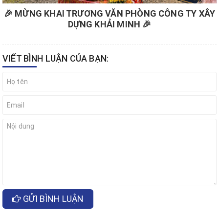
🎉 MỪNG KHAI TRƯƠNG VĂN PHÒNG CÔNG TY XÂY
DỰNG KHẢI MINH 🎉
VIẾT BÌNH LUẬN CỦA BẠN:
GỬI BÌNH LUẬN