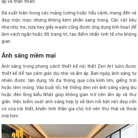
áp và thân thiện.
Đá xuất hiện trong các mảng tường hoặc tiểu cảnh, mang đến vẻ
đẹp mộc mạc nhưng không kém phần sang trọng. Các vật liệu
nhẹ như tre, nứa hay giấy washi cũng được ứng dụng linh hoạt để
làm vách ngăn hoặc đồ trang trí, tạo điểm nhấn tinh tế cho không
gian.
Ánh sáng mềm mại
Ánh sáng trong phong cách thiết kế nội thất Zen Art luôn được
thiết kế để tạo cảm giác dịu nhẹ và ấm áp. Ban ngày, ánh sáng tự
nhiên được tận dụng tối đa thông qua cửa kính lớn, giếng trời
hoặc rèm mỏng. Vào buổi tối, hệ thống đèn với ánh sáng vàng dịu
hoặc đèn lồng kiểu Nhật giúp không gian trở nên ấm áp và thư
giãn. Việc kiểm soát ánh sáng hợp lý sẽ làm nổi bật nét đẹp vốn
có của nội thất, khiến tinh thần gia chủ trở nên thư thái và thoải
mái hơn.