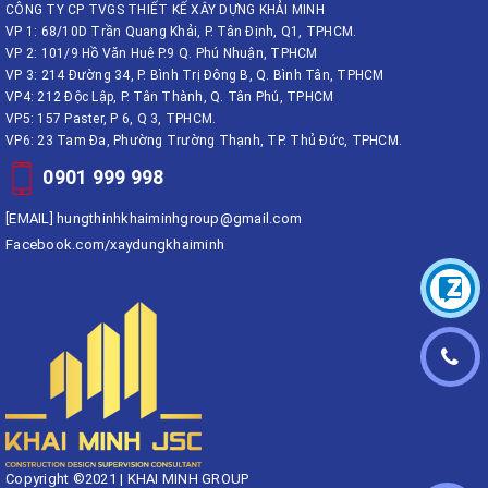
CÔNG TY CP TVGS THIẾT KẾ XÂY DỰNG KHẢI MINH
VP 1: 68/10D Trần Quang Khải, P. Tân Định, Q1, TPHCM.
VP 2: 101/9 Hồ Văn Huê P.9 Q. Phú Nhuận, TPHCM
VP 3: 214 Đường 34, P. Bình Trị Đông B, Q. Bình Tân, TPHCM
VP4: 212 Độc Lập, P. Tân Thành, Q. Tân Phú, TPHCM
VP5: 157 Paster, P 6, Q 3, TPHCM.
VP6: 23 Tam Đa, Phường Trường Thạnh, TP. Thủ Đức, TPHCM.
0901 999 998
[EMAIL]
hungthinhkhaiminhgroup@gmail.com
Facebook.com/xaydungkhaiminh
Copyright ©2021 | KHAI MINH GROUP