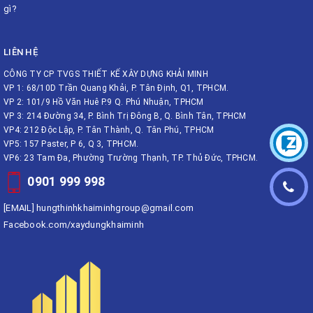
gì?
LIÊN HỆ
CÔNG TY CP TVGS THIẾT KẾ XÂY DỰNG KHẢI MINH
VP 1: 68/10D Trần Quang Khải, P. Tân Định, Q1, TPHCM.
VP 2: 101/9 Hồ Văn Huê P.9 Q. Phú Nhuận, TPHCM
VP 3: 214 Đường 34, P. Bình Trị Đông B, Q. Bình Tân, TPHCM
VP4: 212 Độc Lập, P. Tân Thành, Q. Tân Phú, TPHCM
VP5: 157 Paster, P 6, Q 3, TPHCM.
VP6: 23 Tam Đa, Phường Trường Thạnh, TP. Thủ Đức, TPHCM.
0901 999 998
[EMAIL]
hungthinhkhaiminhgroup@gmail.com
Facebook.com/xaydungkhaiminh