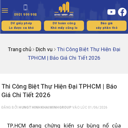
Toggle
0901 999 998
navigation
DV giấy phép
DV hoàn công
Báo giá
Lo được ca khó
Khó mấy cũng lo
xây phần thô
Trang chủ
Dịch vụ
Thi Công Biệt Thự Hiện Đại
TPHCM | Báo Giá Chi Tiết 2026
Thi Công Biệt Thự Hiện Đại TPHCM | Báo
Giá Chi Tiết 2026
ĐĂNG BỞI
HUNGTHINHKHAIMINHGROUP
VÀO LÚC 01/06/2026
TP.HCM đang chứng kiến sự bùng nổ của