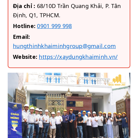
Địa chỉ :
68/10D Trần Quang Khải, P. Tân
Định, Q1, TPHCM.
Hotline:
0901 999 998
Email:
hungthinhkhaiminhgroup@gmail.com
Website:
https://xaydungkhaiminh.vn/