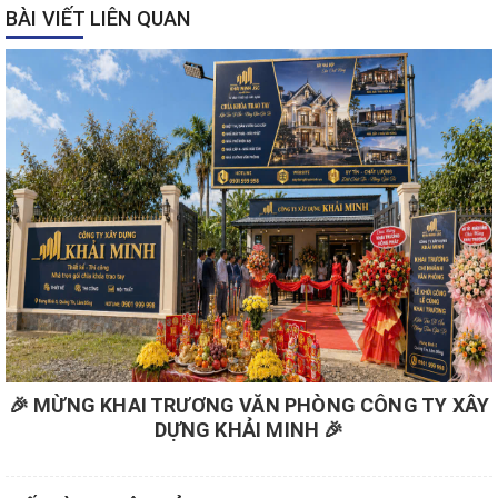
BÀI VIẾT LIÊN QUAN
🎉 MỪNG KHAI TRƯƠNG VĂN PHÒNG CÔNG TY XÂY
DỰNG KHẢI MINH 🎉