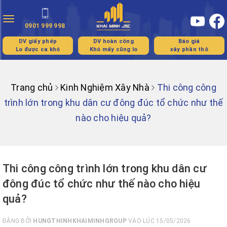
Toggle
0901 999 998
navigation
DV giấy phép
DV hoàn công
Báo giá
Lo được ca khó
Khó mấy cũng lo
xây phần thô
Trang chủ
Kinh Nghiệm Xây Nhà
Thi công công
trình lớn trong khu dân cư đông đúc tổ chức như thế
nào cho hiệu quả?
Thi công công trình lớn trong khu dân cư
đông đúc tổ chức như thế nào cho hiệu
quả?
ĐĂNG BỞI
HUNGTHINHKHAIMINHGROUP
VÀO LÚC 15/05/2026