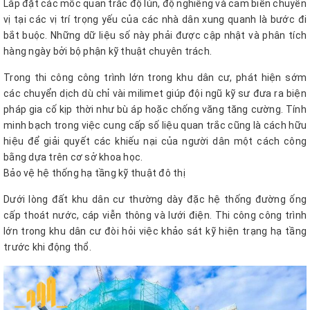
Lắp đặt các mốc quan trắc độ lún, độ nghiêng và cảm biến chuyển
vị tại các vị trí trọng yếu của các nhà dân xung quanh là bước đi
bắt buộc. Những dữ liệu số này phải được cập nhật và phân tích
hàng ngày bởi bộ phận kỹ thuật chuyên trách.
Trong thi công công trình lớn trong khu dân cư, phát hiện sớm
các chuyển dịch dù chỉ vài milimet giúp đội ngũ kỹ sư đưa ra biện
pháp gia cố kịp thời như bù áp hoặc chống văng tăng cường. Tính
minh bạch trong việc cung cấp số liệu quan trắc cũng là cách hữu
hiệu để giải quyết các khiếu nại của người dân một cách công
bằng dựa trên cơ sở khoa học.
Bảo vệ hệ thống hạ tầng kỹ thuật đô thị
Dưới lòng đất khu dân cư thường dày đặc hệ thống đường ống
cấp thoát nước, cáp viễn thông và lưới điện. Thi công công trình
lớn trong khu dân cư đòi hỏi việc khảo sát kỹ hiện trạng hạ tầng
trước khi động thổ.