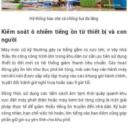
Hệ thống bao che và chống bụi đa tầng
Kiểm soát ô nhiễm tiếng ồn từ thiết bị và con
người
Máy móc cũ kỹ thường gây ra tiếng gầm rú cực lớn, vì vậy nhà
thầu thi công công trình lớn trong khu dân cư cần ưu tiên sử dụng
thiết bị đời mới có hệ thống giảm thanh tiêu chuẩn. Các hoạt
động gây ồn lớn như đục phá bê tông, mài sàn hay vận hành máy
nén khí nên được sắp xếp tập trung vào các khung giờ hành chính,
tuyệt đối tránh giờ nghỉ trưa hoặc sau 9 giờ tối.
Đồng thời, sử dụng các tấm cách âm tạm thời quây quanh khu
vực đặt máy phát điện hoặc máy bơm bê tông cũng là một giải
pháp thực tế để giảm thiểu tiếng ồn truyền đến nhà dân. Kỷ luật
công nhân, hạn chế việc hô hoán, lớn tiếng vào ban đêm cũng góp
phần giữ gìn sự yên tĩnh cho khu phố.