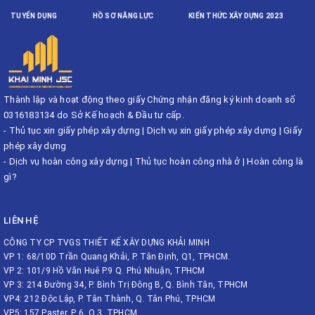
TUYỂN DỤNG
HỒ SƠ NĂNG LỰC
KIẾN THỨC XÂY DỰNG 2023
Thành lập và hoạt động theo giấy Chứng nhận đăng ký kinh doanh số
0316183134 do Sở Kế hoạch & Đầu tư cấp.
-
Thủ tục xin giấy phép xây dựng
|
Dịch vụ xin giấy phép xây dựng
|
Giấy
phép xây dựng
-
Dịch vụ hoàn công xây dựng
|
Thủ tục hoàn công nhà ở
|
Hoàn công là
gì?
LIÊN HỆ
CÔNG TY CP TVGS THIẾT KẾ XÂY DỰNG KHẢI MINH
VP 1: 68/10D Trần Quang Khải, P. Tân Định, Q1, TPHCM.
VP 2: 101/9 Hồ Văn Huê P.9 Q. Phú Nhuận, TPHCM
VP 3: 214 Đường 34, P. Bình Trị Đông B, Q. Bình Tân, TPHCM
VP4: 212 Độc Lập, P. Tân Thành, Q. Tân Phú, TPHCM
VP5: 157 Paster, P 6, Q 3, TPHCM.