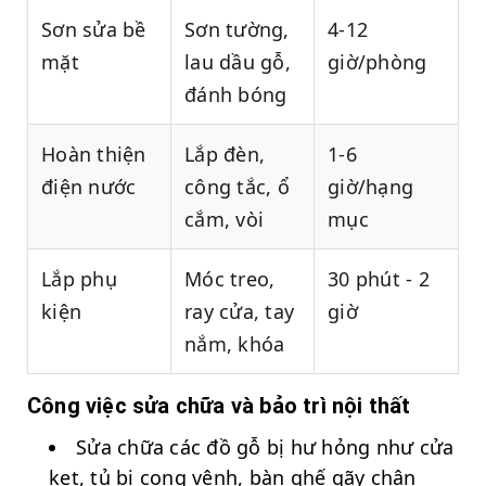
Sơn sửa bề
Sơn tường,
4-12
mặt
lau dầu gỗ,
giờ/phòng
đánh bóng
Hoàn thiện
Lắp đèn,
1-6
điện nước
công tắc, ổ
giờ/hạng
cắm, vòi
mục
Lắp phụ
Móc treo,
30 phút - 2
kiện
ray cửa, tay
giờ
nắm, khóa
Công việc sửa chữa và bảo trì nội thất
Sửa chữa các đồ gỗ bị hư hỏng như cửa
kẹt, tủ bị cong vênh, bàn ghế gãy chân