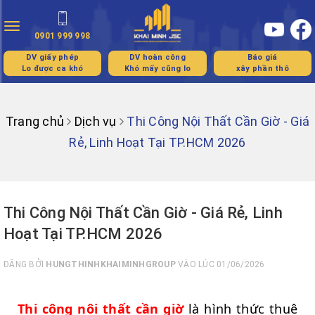
Toggle
0901 999 998
navigation
DV giấy phép
DV hoàn công
Báo giá
Lo được ca khó
Khó mấy cũng lo
xây phần thô
Trang chủ
Dịch vụ
Thi Công Nội Thất Cần Giờ - Giá
Rẻ, Linh Hoạt Tại TP.HCM 2026
Thi Công Nội Thất Cần Giờ - Giá Rẻ, Linh
Hoạt Tại TP.HCM 2026
ĐĂNG BỞI
HUNGTHINHKHAIMINHGROUP
VÀO LÚC 01/06/2026
Thi công nội thất cần giờ
là hình thức thuê