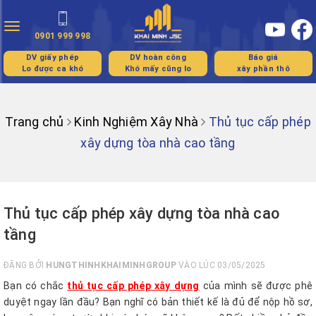
Toggle
0901 999 998
navigation
DV giấy phép
DV hoàn công
Báo giá
Lo được ca khó
Khó mấy cũng lo
xây phần thô
Trang chủ
Kinh Nghiệm Xây Nhà
Thủ tục cấp phép
xây dựng tòa nhà cao tầng
Thủ tục cấp phép xây dựng tòa nhà cao
tầng
ĐĂNG BỞI
HUNGTHINHKHAIMINHGROUP
VÀO LÚC 03/05/2025
Bạn có chắc
thủ tục cấp phép xây dựng
của mình sẽ được phê
duyệt ngay lần đầu? Bạn nghĩ có bản thiết kế là đủ để nộp hồ sơ,