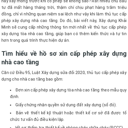
hay xây móng trước khi có phép sẽ không sao? Rất nhiều chủ đầu
tư đã mất hàng tháng trời, thậm chí chịu phạt hàng trăm triệu
đồng, chỉ vì những quan niệm sai lệch như vậy khi làm thủ tục cấp
phép xây dựng nhà cao tầng. Do đó, bài viết này, Xây dựng Khải
Minh sẽ cung cấp những thông tin mới nhất về thủ tục cấp phép
xây dựng tòa nhà cao tầng, giúp bạn có thêm kiến thức và tự tin
hơn trong quá trình thực hiện dự án.
Tìm hiểu về hồ sơ xin cấp phép xây dựng
nhà cao tầng
Căn cứ Điều 95, Luật Xây dựng sửa đổi 2020, thủ tục cấp phép xây
dựng cho nhà cao tầng bao gồm:
Đơn xin cấp phép xây dựng tòa nhà cao tầng theo mẫu quy
định.
Giấy chứng nhận quyền sử dụng đất xây dựng (sổ đỏ).
Bản vẽ thiết kế kỹ thuật hoặc thiết kế cơ sở đã được tổ
chức tư vấn đủ điều kiện lập.
Hồ sơ thẩm tra thiết kế về phòng cháy chữa cháy (PCCC).