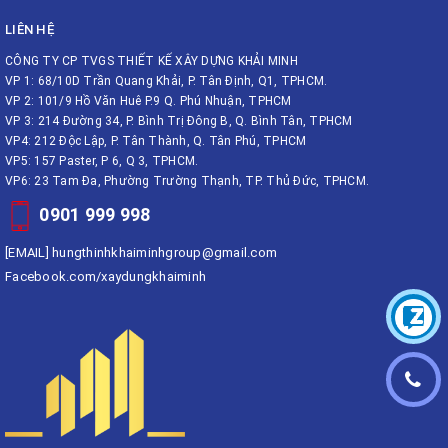
LIÊN HỆ
CÔNG TY CP TVGS THIẾT KẾ XÂY DỰNG KHẢI MINH
VP 1: 68/10D Trần Quang Khải, P. Tân Định, Q1, TPHCM.
VP 2: 101/9 Hồ Văn Huê P.9 Q. Phú Nhuận, TPHCM
VP 3: 214 Đường 34, P. Bình Trị Đông B, Q. Bình Tân, TPHCM
VP4: 212 Độc Lập, P. Tân Thành, Q. Tân Phú, TPHCM
VP5: 157 Paster, P 6, Q 3, TPHCM.
VP6: 23 Tam Đa, Phường Trường Thạnh, TP. Thủ Đức, TPHCM.
0901 999 998
[EMAIL]
hungthinhkhaiminhgroup@gmail.com
Facebook.com/xaydungkhaiminh