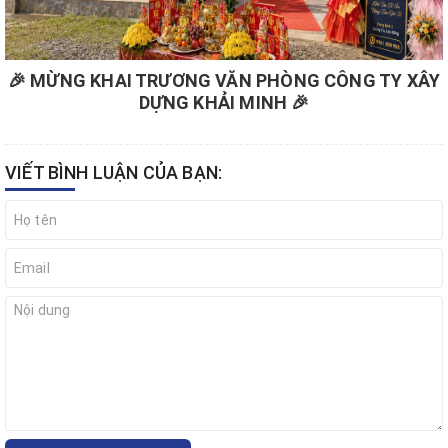
🎉 MỪNG KHAI TRƯƠNG VĂN PHÒNG CÔNG TY XÂY
DỰNG KHẢI MINH 🎉
VIẾT BÌNH LUẬN CỦA BẠN: